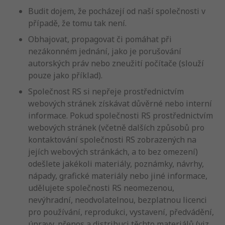
Budit dojem, že pocházejí od naší společnosti v
případě, že tomu tak není.
Obhajovat, propagovat či pomáhat při
nezákonném jednání, jako je porušování
autorských práv nebo zneužití počítače (slouží
pouze jako příklad).
Společnost RS si nepřeje prostřednictvím
webových stránek získávat důvěrné nebo interní
informace. Pokud společnosti RS prostřednictvím
webových stránek (včetně dalších způsobů pro
kontaktování společnosti RS zobrazených na
jejích webových stránkách, a to bez omezení)
odešlete jakékoli materiály, poznámky, návrhy,
nápady, grafické materiály nebo jiné informace,
udělujete společnosti RS neomezenou,
nevýhradní, neodvolatelnou, bezplatnou licenci
pro používání, reprodukci, vystavení, předvádění,
úpravy, přenos a distribuci těchto materiálů (viz