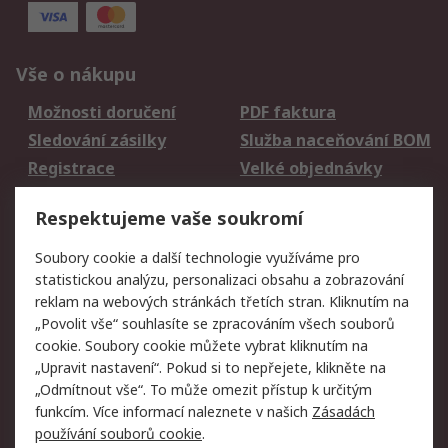
Vše o nákupu
Možnosti doručení
PDF faktura
Sledování zásilky
Služba naceňování BOM
Registrace
Velké objednávky
Vrácení zboží
Respektujeme vaše soukromí
Právní
Soubory cookie a další technologie využíváme pro
statistickou analýzu, personalizaci obsahu a zobrazování
Autorská práva
Obchodní podmínky
reklam na webových stránkách třetích stran. Kliknutím na
společnosti RS
„Povolit vše“ souhlasíte se zpracováním všech souborů
Prohlášení o ochraně
Zabezpečení
cookie. Soubory cookie můžete vybrat kliknutím na
údajů
elektronické pošty
„Upravit nastavení“. Pokud si to nepřejete, klikněte na
Zásady pro soubory
Zásady ochrany
„Odmítnout vše“. To může omezit přístup k určitým
cookie
osobních údajů
funkcím. Více informací naleznete v našich
Zásadách
používání souborů cookie
.