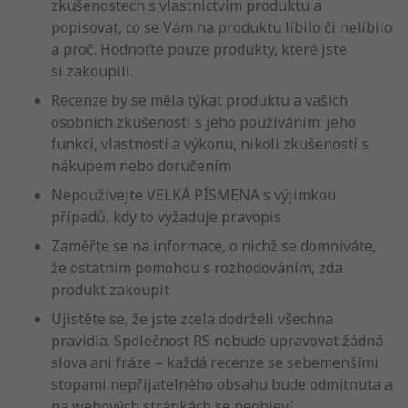
zkušenostech s vlastnictvím produktu a
popisovat, co se Vám na produktu líbilo či nelíbilo
a proč. Hodnoťte pouze produkty, které jste
si zakoupili.
Recenze by se měla týkat produktu a vašich
osobních zkušeností s jeho používáním: jeho
funkcí, vlastností a výkonu, nikoli zkušeností s
nákupem nebo doručením
Nepoužívejte VELKÁ PÍSMENA s výjimkou
případů, kdy to vyžaduje pravopis
Zaměřte se na informace, o nichž se domníváte,
že ostatním pomohou s rozhodováním, zda
produkt zakoupit
Ujistěte se, že jste zcela dodrželi všechna
pravidla. Společnost RS nebude upravovat žádná
slova ani fráze – každá recenze se sebemenšími
stopami nepřijatelného obsahu bude odmítnuta a
na webových stránkách se neobjeví