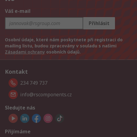
Váš e-mail
Přihlásit
Osobní údaje, které nám poskytnete při registraci do
mailing listu, budou zpracovány v souladu s našimi
Zásadami ochrany
osobních údajů.
Kontakt
234 749 737
info@rscomponents.cz
Sledujte nás
Přijímáme