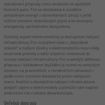
vybudování přepravy zcela nezávislé na spotřebě
fosilních paliv. Tím se dostáváme k vozidlům
poháněným energií z obnovitelných zdrojů s ještě
nižšími emisemi skleníkových plynů a ke konceptu
energeticky udržitelného ekosystému.
Důležitý aspekt elektromobility je dostupnost nabíjecí
infrastruktury. Pro rozptýlení obav z „dojezdové
úzkosti“ a zvýšení důvěry v elektromobilitu musí vlády,
soukromé podniky a další účastníci investovat do
rozvoje nabíjecí infrastruktury. Pro snadnější dálkovou
přepravu i každodenní dojíždění je nutné na veřejných
místech, na pracovištích, v rezidenčních oblastech i
podél silnic rozmístit dostatečný počet nabíjecích
stanic. Kvalitní a dostatečná nabíjecí infrastruktura
podpoří zájem o elektromobily a pomůže nám naplnit
ambiciózní cíle v oblasti dekarbonizace.
Veřejná doprava