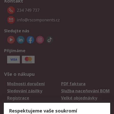
Kontakt
234 749 737
info@rscomponents.cz
Sledujte nás
Přijímáme
Vše o nákupu
Možnosti doručení
PDF faktura
Sledování zásilky
Služba naceňování BOM
Registrace
Velké objednávky
Vrácení zboží
Respektujeme vaše soukromí