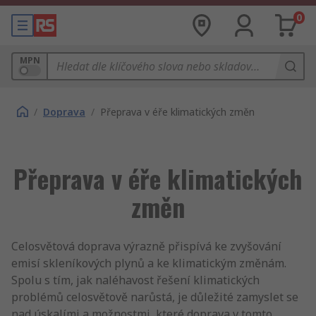
0
MPN
/
Doprava
/
Přeprava v éře klimatických změn
Přeprava v éře klimatických
změn
Celosvětová doprava výrazně přispívá ke zvyšování
emisí skleníkových plynů a ke klimatickým změnám.
Spolu s tím, jak naléhavost řešení klimatických
problémů celosvětově narůstá, je důležité zamyslet se
nad úskalími a možnostmi, které doprava v tomto