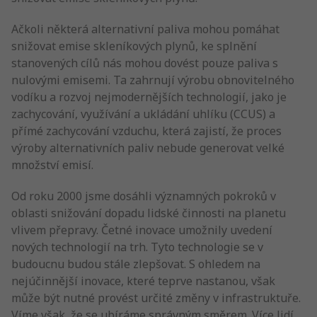
Ačkoli některá alternativní paliva mohou pomáhat
snižovat emise skleníkových plynů, ke splnění
stanovených cílů nás mohou dovést pouze paliva s
nulovými emisemi. Ta zahrnují výrobu obnovitelného
vodíku a rozvoj nejmodernějších technologií, jako je
zachycování, využívání a ukládání uhlíku (CCUS) a
přímé zachycování vzduchu, která zajistí, že proces
výroby alternativních paliv nebude generovat velké
množství emisí.
Od roku 2000 jsme dosáhli významných pokroků v
oblasti snižování dopadu lidské činnosti na planetu
vlivem přepravy. Četné inovace umožnily uvedení
nových technologií na trh. Tyto technologie se v
budoucnu budou stále zlepšovat. S ohledem na
nejúčinnější inovace, které teprve nastanou, však
může být nutné provést určité změny v infrastruktuře.
Víme však, že se ubíráme správným směrem. Více lidí