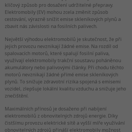
klíčový způsob pro dosažení udržitelné přepravy.
Elektromobily (EV) mohou zcela změnit způsob
cestování, výrazně snížit emise skleníkových plynů a
zbavit nás závislosti na fosilních palivech.
Největší výhodou elektromobilů je skutečnost, že při
jejich provozu nevznikají žádné emise. Na rozdíl od
spalovacích motorů, které spalují fosilní paliva,
využívají elektromobily trakční soustavu poháněnou
akumulátory nebo palivovými články. Při chodu těchto
motorů nevznikají žádné přímé emise skleníkových
plynů. To snižuje zdravotní rizika spojená s emisemi
vozidel, zlepšuje lokální kvalitu vzduchu a snižuje jeho
znečištění.
Maximálních přínosů je dosaženo při nabíjení
elektromobilů z obnovitelných zdrojů energie. Díky
čistšímu provozu elektrické sítě a vyšší míře využívání
obnovitelných zdrojů přináší elektromobily možnost