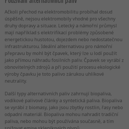
Ačkoli přechod na elektromobilitu probíhal dosud
úspěšně, nejsou elektromobily vhodné pro všechny
druhy dopravy a situace. Letecký a námořní průmysl
mají například s elektrifikací problémy způsobené
energetickou hustotou, dojezdem nebo nedostatečnou
infrastrukturou. Ideální alternativou pro námořní
přepravu by mohl být čpavek, který lze u lodí použít
jako přímou náhradu fosilních paliv. Čpavek se vyrábí z
obnovitelných zdrojů a při použití procesu ekologické
výroby čpavku je toto palivo zárukou uhlíkové
neutrality.
Další typy alternativních paliv zahrnují biopaliva,
vodíkové palivové články a syntetická paliva. Biopaliva
se vyrábí z biomasy, jako jsou zbytky rostlin, řasy nebo
odpadní materiál. Biopaliva mohou nahradit tradiční
paliva, nebo mohou být používána současně, a tím
snižovat emise skleníkových plynů.