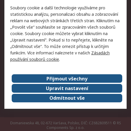
Právní
Soubory cookie a další technologie využíváme pro
statistickou analýzu, personalizaci obsahu a zobrazování
Autorská práva
Obchodní podmínky
reklam na webových stránkách třetích stran. Kliknutím na
společnosti RS
„Povolit vše“ souhlasíte se zpracováním všech souborů
Prohlášení o ochraně
Zabezpečení
cookie. Soubory cookie můžete vybrat kliknutím na
údajů
elektronické pošty
„Upravit nastavení“. Pokud si to nepřejete, klikněte na
Zásady pro soubory
Zásady ochrany
„Odmítnout vše“. To může omezit přístup k určitým
cookie
osobních údajů
funkcím. Více informací naleznete v našich
Zásadách
používání souborů cookie
.
O naší společnosti
Přijmout všechny
Celosvětově
Kontakt
O naší společnosti
RS Group
Upravit nastavení
Kariéra
Ocenění
Odmítnout vše
ESG
Domaniewska 48, 02-672 Varšava, Polsko, DIČ: CZ682809511
© RS
Components Sp. z o.o.