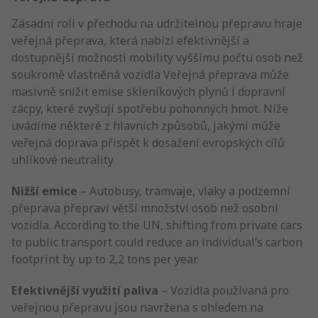
Zásadní roli v přechodu na udržitelnou přepravu hraje
veřejná přeprava, která nabízí efektivnější a
dostupnější možnosti mobility vyššímu počtu osob než
soukromě vlastněná vozidla Veřejná přeprava může
masivně snížit emise skleníkových plynů i dopravní
zácpy, které zvyšují spotřebu pohonných hmot. Níže
uvádíme některé z hlavních způsobů, jakými může
veřejná doprava přispět k dosažení evropských cílů
uhlíkové neutrality
Nižší emice
– Autobusy, tramvaje, vlaky a podzemní
přeprava přepraví větší množství osob než osobní
vozidla. According to the UN, shifting from private cars
to public transport could reduce an individual’s carbon
footprint by up to 2,2 tons per year.
Efektivnější využití paliva
– Vozidla používaná pro
veřejnou přepravu jsou navržena s ohledem na