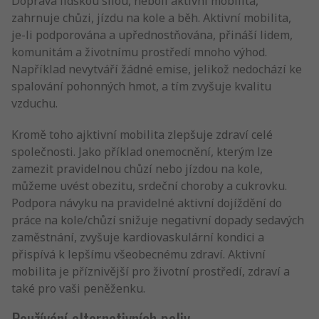
Doprava lidskou silou, neboli aktivní mobilita,
zahrnuje chůzi, jízdu na kole a běh. Aktivní mobilita,
je-li podporována a upřednostňována, přináší lidem,
komunitám a životnímu prostředí mnoho výhod.
Například nevytváří žádné emise, jelikož nedochází ke
spalování pohonných hmot, a tím zvyšuje kvalitu
vzduchu.
Kromě toho ajktivní mobilita zlepšuje zdraví celé
společnosti. Jako příklad onemocnění, kterým lze
zamezit pravidelnou chůzí nebo jízdou na kole,
můžeme uvést obezitu, srdeční choroby a cukrovku.
Podpora návyku na pravidelné aktivní dojíždění do
práce na kole/chůzí snižuje negativní dopady sedavých
zaměstnání, zvyšuje kardiovaskulární kondici a
přispívá k lepšímu všeobecnému zdraví. Aktivní
mobilita je příznivější pro životní prostředí, zdraví a
také pro vaši peněženku.
Používání alternativních paliv