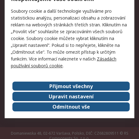
Právní
Soubory cookie a další technologie využíváme pro
statistickou analýzu, personalizaci obsahu a zobrazování
Autorská práva
Obchodní podmínky
reklam na webových stránkách třetích stran. Kliknutím na
společnosti RS
„Povolit vše“ souhlasíte se zpracováním všech souborů
Prohlášení o ochraně
Zabezpečení
cookie. Soubory cookie můžete vybrat kliknutím na
údajů
elektronické pošty
„Upravit nastavení“. Pokud si to nepřejete, klikněte na
Zásady pro soubory
Zásady ochrany
„Odmítnout vše“. To může omezit přístup k určitým
cookie
osobních údajů
funkcím. Více informací naleznete v našich
Zásadách
používání souborů cookie
.
O naší společnosti
Přijmout všechny
Celosvětově
Kontakt
O naší společnosti
RS Group
Upravit nastavení
Kariéra
Ocenění
Odmítnout vše
ESG
Domaniewska 48, 02-672 Varšava, Polsko, DIČ: CZ682809511
© RS
Components Sp. z o.o.