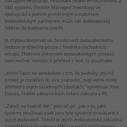
navzájem nevylučují. Používání řešení eProcurement a
VMI systému (Vendor Managed Inventory) ve
spolupráci s jedním prověřeným a stabilním
dodavatelským partnerem může váš dodavatelský
řetězec do budoucna posílit.
Je chybou domnívat se, že odolnost dodavatelského
řetězce je důležitá pouze z hlediska obchodních
vstupů. Efektivní plánování dodavatelských procesů
není možné, nemáte-li přehled o tom, co používáte.
„Velmi často se setkáváme s tím, že podniky, jejichž
provoz je rozdělen do více pracovišť, mají velmi nízký
přehled o svých skladových zásobách,“ vysvětluje Alex
Davies, ředitel zákaznických řešení nákupu v RS.
„Záleží na kvalitě dat,“ pokračuje. „Jde o to, jaké
systémy používají a jak jsou tyto systémy provázané s
jejich dodavateli. Pokud je jejich dodavatelská základna
roztříštěná a na nákupu MRO se podílí příliš mnoho