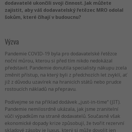
dodavatelé ukončili svoji činnost. Jak můžete
zajistit, aby váš dodavatelský řetězec MRO odolal
šokům, které číhají v budoucnu?
Výzva
Pandemie COVID-19 byla pro dodavatelské řetězce
noční můrou, kterou si před tím nikdo nedokázal
představit. Pandemie donutila specialisty nákupu zcela
změnit přístup, na který byli z předchozích let zvyklí, ať
již z důvodu uzavírek na hranicích států nebo prudce
rostoucích nákladů na přepravu.
Podívejme se na příklad dodávek „just-in-time“ (JIT).
Pandemie nemilosrdně ukázala, jak jsme zranitelní
vůči výpadkům na straně dodavatelů. Současně však
ekonomické dopady krize způsobují, že tvořit rezervní
skladové zásoby je luxus, který si může dovolit jen