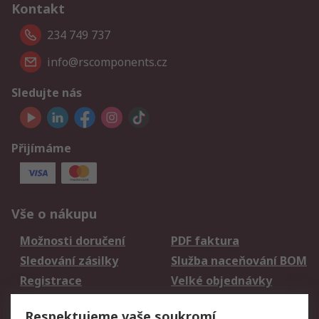
Kontakt
234 749 737
info@rscomponents.cz
Sledujte nás
Přijímáme
Vše o nákupu
Možnosti doručení
PDF faktura
Sledování zásilky
Služba naceňování BOM
Registrace
Velké objednávky
Vrácení zboží
Respektujeme vaše soukromí