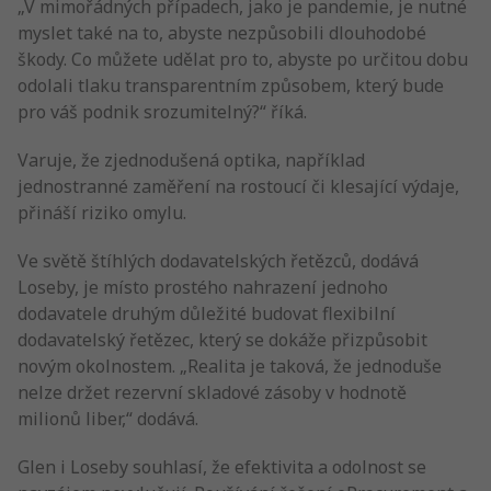
„V mimořádných případech, jako je pandemie, je nutné
myslet také na to, abyste nezpůsobili dlouhodobé
škody. Co můžete udělat pro to, abyste po určitou dobu
odolali tlaku transparentním způsobem, který bude
pro váš podnik srozumitelný?“ říká.
Varuje, že zjednodušená optika, například
jednostranné zaměření na rostoucí či klesající výdaje,
přináší riziko omylu.
Ve světě štíhlých dodavatelských řetězců, dodává
Loseby, je místo prostého nahrazení jednoho
dodavatele druhým důležité budovat flexibilní
dodavatelský řetězec, který se dokáže přizpůsobit
novým okolnostem. „Realita je taková, že jednoduše
nelze držet rezervní skladové zásoby v hodnotě
milionů liber,“ dodává.
Glen i Loseby souhlasí, že efektivita a odolnost se