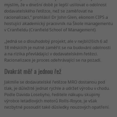
myslím, že v dnešní době je lepší usilovat o odolnost
dodavatelského řetězce, než se zaměřovat na
racionalizaci,“ prohlásil Dr John Glen, ekonom CIPS a
hostující akademický pracovník na Škole managementu
v Cranfieldu (Cranfield School of Management).
„Jedná se o dlouhodobý projekt, ale v nejbližších 6 až
18 měsících je nutné zaměřit se na budování odolnosti
a na rizika převládající v dodavatelském řetězci.
Racionalizace je proces odehrávající se na pozadí.
Dvakrát měř a jednou řež
Jakmile se dodavatelské řetězce MRO dostanou pod
tlak, je důležité jednat rychle a udržet výrobu v chodu.
Podle Davida Losebyho, ředitele nákupu skupiny
výrobce letadlových motorů Rolls-Royce, je však
nezbytné posoudit také důsledky nouzových opatření.