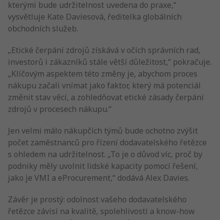
kterými bude udržitelnost uvedena do praxe,“
vysvětluje Kate Daviesová, ředitelka globálních
obchodních služeb.
„Etické čerpání zdrojů získává v očích správních rad,
investorů i zákazníků stále větší důležitost,“ pokračuje.
„Klíčovým aspektem této změny je, abychom proces
nákupu začali vnímat jako faktor, který má potenciál
změnit stav věcí, a zohledňovat etické zásady čerpání
zdrojů v procesech nákupu.“
Jen velmi málo nákupčích týmů bude ochotno zvýšit
počet zaměstnanců pro řízení dodavatelského řetězce
s ohledem na udržitelnost. „To je o důvod víc, proč by
podniky měly uvolnit lidské kapacity pomocí řešení,
jako je VMI a eProcurement,“ dodává Alex Davies.
Závěr je prostý: odolnost vašeho dodavatelského
řetězce závisí na kvalitě, spolehlivosti a know-how