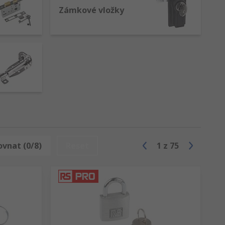
Zámkové vložky
ovnat (0/8)
Reset
1
z
75