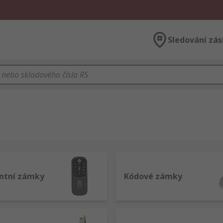
Sledování zás
entní zámky
Kódové zámky