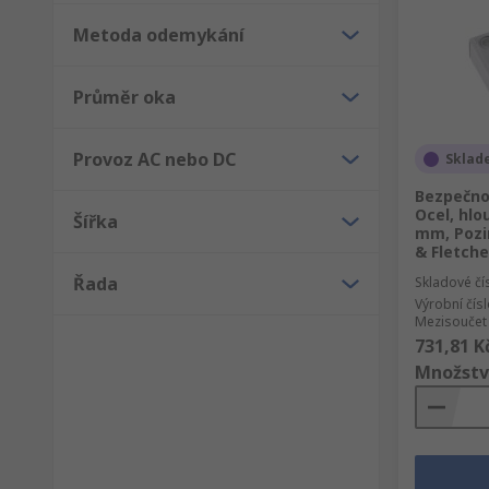
Metoda odemykání
Průměr oka
Provoz AC nebo DC
Sklad
Bezpečnos
Ocel, hlo
Šířka
mm, Pozi
& Fletche
Řada
Skladové čí
Výrobní čís
Mezisoučet 
731,81 K
Množstv