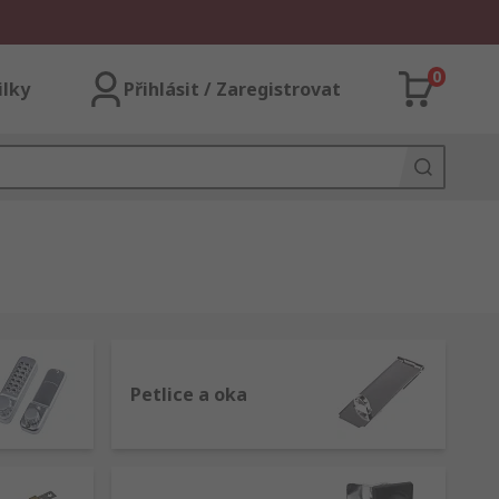
0
ilky
Přihlásit / Zaregistrovat
Petlice a oka