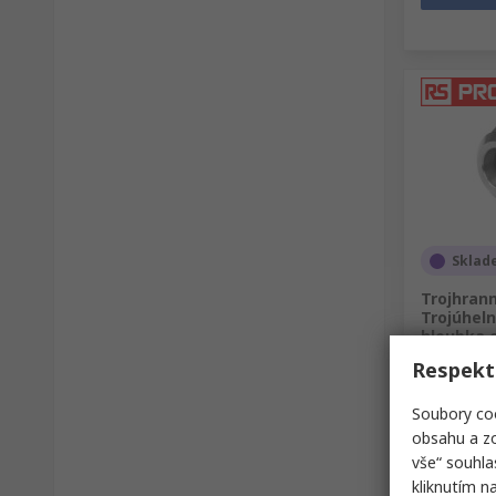
Sklad
Trojhrann
Trojúheln
hloubka o
Nerezová
Respekt
Skladové čí
Soubory coo
Mezisoučet 
obsahu a zo
627,38 K
vše“ souhla
Množstv
kliknutím n