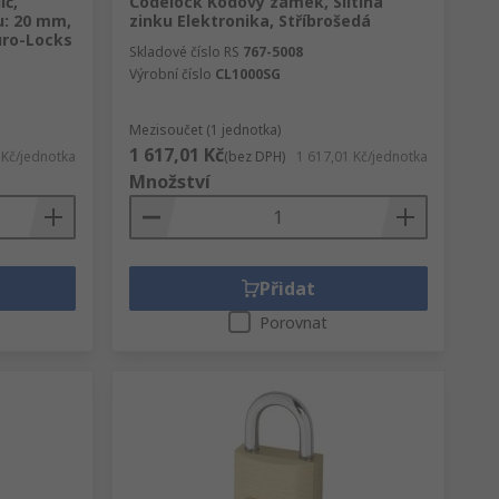
íč,
Codelock Kódový zámek, Slitina
u: 20 mm,
zinku Elektronika, Stříbrošedá
uro-Locks
Skladové číslo RS
767-5008
Výrobní číslo
CL1000SG
Mezisoučet (1 jednotka)
1 617,01 Kč
 Kč/jednotka
(bez DPH)
1 617,01 Kč/jednotka
Množství
Přidat
Porovnat