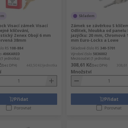
em
Skladem
ock Visací zámek Visací
Zámek se závěrkou S klíčem,
jné klíčování,
Odlitek, hloubka od panelu 
stický Zenex Obojí 6 mm
jazýčku: 20 mm, Chromová 1
ervená 38mm
mm Euro-Locks a Lowe
slo RS
108-884
Skladové číslo RS
340-5701
lo
406KARED
Výrobní číslo
5836002
(1 jednotka)
Mezisoučet (1 jednotka)
č
308,61 Kč
(bez DPH)
443,50 Kč/jednotka
(bez DPH)
308,61
í
Množství
Přidat
Přidat
Porovnat
Porovnat