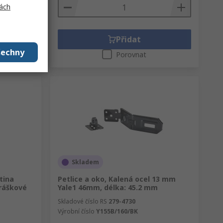
ách
Přidat
šechny
Porovnat
Skladem
tina
Petlice a oko, Kalená ocel 13 mm
práškové
Yale1 46mm, délka: 45.2 mm
Skladové číslo RS
279-4730
Výrobní číslo
Y155B/160/BK