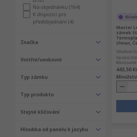
Na objednávku (164)
K dispozici pro
Sklad
předobjednání (4)
Master L
zámek Ste
Termopla
Značka
třmen, Č
Skladové čí
Výrobní čís
Vnitřní/venkovní
Mezisoučet 
443,50 K
Množstv
Typ zámku
Typ produktu
Stejné klíčování
Hloubka od panelu k jazyku