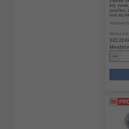
Zámek skř
litý zine
jazýčku: 
mm RS P
Skladové čí
Mezisoučet 
322,22 K
Množstv