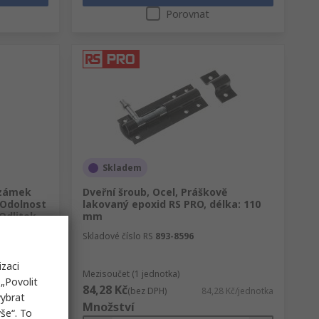
Porovnat
Skladem
 zámek
Dveřní šroub, Ocel, Práškově
 Odolnost
lakovaný epoxid RS PRO, délka: 110
Odlitek
mm
Skladové číslo RS
893-8596
izaci
Mezisoučet (1 jednotka)
„Povolit
84,28 Kč
 Kč/jednotka
(bez DPH)
84,28 Kč/jednotka
vybrat
Množství
še“. To