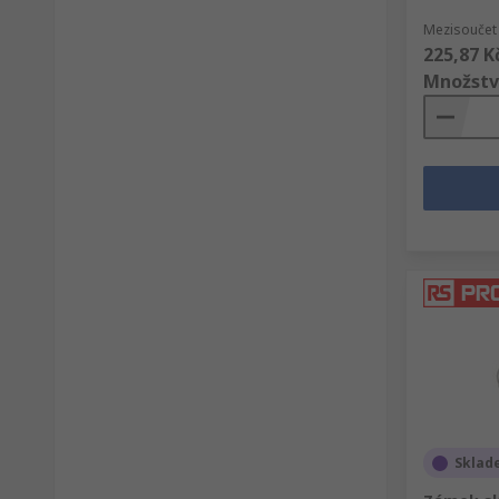
Mezisoučet 
225,87 K
Množstv
Sklad