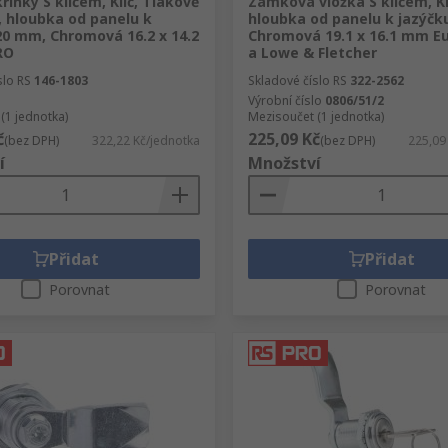
íňky S klíčem, Klíč, Tlakově
Zámková vložka S klíčem, Kl
k, hloubka od panelu k
hloubka od panelu k jazýčk
20 mm, Chromová 16.2 x 14.2
Chromová 19.1 x 16.1 mm E
RO
a Lowe & Fletcher
slo RS
146-1803
Skladové číslo RS
322-2562
Výrobní číslo
0806/51/2
(1 jednotka)
Mezisoučet (1 jednotka)
č
225,09 Kč
(bez DPH)
322,22 Kč/jednotka
(bez DPH)
225,09
í
Množství
Přidat
Přidat
Porovnat
Porovnat