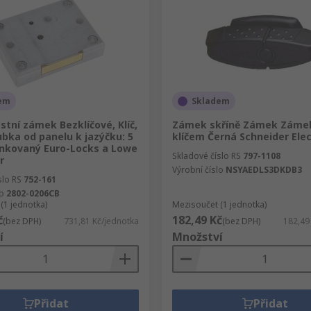
em
Skladem
tní zámek Bezklíčové, Klíč,
Zámek skříně Zámek Záme
ubka od panelu k jazýčku: 5
klíčem Černá Schneider Elec
nkovaný Euro-Locks a Lowe
Skladové číslo RS
797-1108
r
Výrobní číslo
NSYAEDLS3DKDB3
slo RS
752-161
lo
2802-0206CB
(1 jednotka)
Mezisoučet (1 jednotka)
č
182,49 Kč
(bez DPH)
731,81 Kč/jednotka
(bez DPH)
182,49
í
Množství
Přidat
Přidat