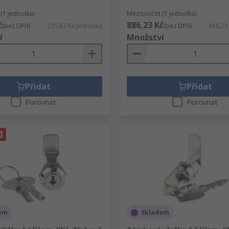
(1 jednotka)
Mezisoučet (1 jednotka)
č
886,23 Kč
(bez DPH)
225,87 Kč/jednotka
(bez DPH)
886,23
í
Množství
Přidat
Přidat
Porovnat
Porovnat
em
Skladem