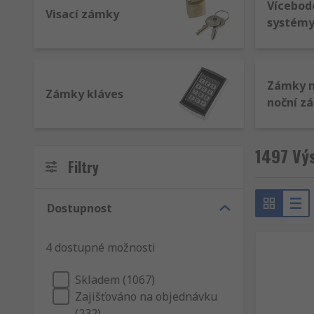
Vícebod
Visací zámky
systém
Zámky n
Zámky kláves
noční z
1497 Výs
Filtry
Dostupnost
4 dostupné možnosti
Skladem (1067)
Zajišťováno na objednávku
(232)