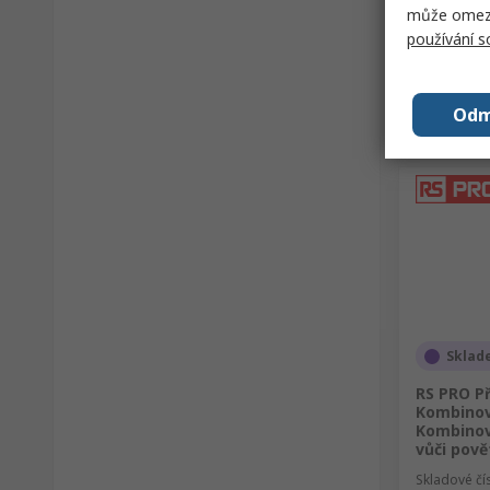
může omezit
používání 
Odm
Sklad
RS PRO Př
Kombinov
Kombinov
vůči pově
Skladové čí