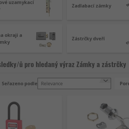
ové uzamykací
Zadlabací zámky
y
a okraji a
Zástrčky dveří
ámky
ledky/ů pro hledaný výraz Zámky a zástrčky
Seřazeno podle
Relevance
Por