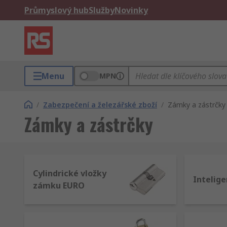
Průmyslový hub
Služby
Novinky
Menu
MPN
/
Zabezpečení a železářské zboží
/
Zámky a zástrčky
Zámky a zástrčky
Cylindrické vložky
Intelig
zámku EURO