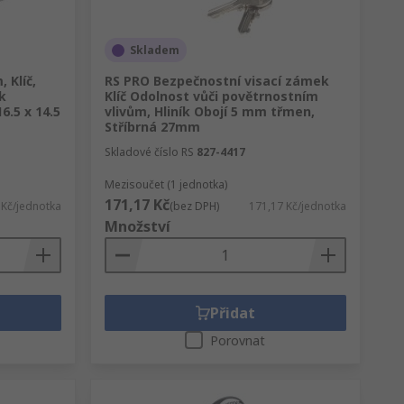
Skladem
 Klíč,
RS PRO Bezpečnostní visací zámek
k
Klíč Odolnost vůči povětrnostním
6.5 x 14.5
vlivům, Hliník Obojí 5 mm třmen,
Stříbrná 27mm
Skladové číslo RS
827-4417
Mezisoučet (1 jednotka)
171,17 Kč
 Kč/jednotka
(bez DPH)
171,17 Kč/jednotka
Množství
Přidat
Porovnat