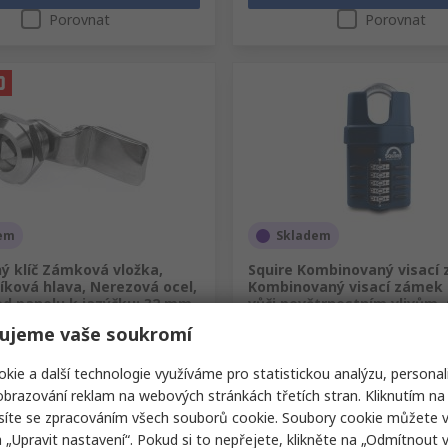
Porovnat
Porovnat
em
Skladem
ý klíč Zámková vložka,
Squire Kombinovaný visací
íková hlava, Nerezová ocel,
Kombinovaný visací zámek
d panelu k jazýčku: 32 mm,
vůči povětrnostním vlivům, 
 ocel
Obojí 10 mm třmen,
ujeme vaše soukromí
slo RS
192-9653
Skladové číslo RS
781-1560
Výrobní číslo
RS CP60CS
kie a další technologie využíváme pro statistickou analýzu, personal
(1 jednotka)
Mezisoučet (1 jednotka)
brazování reklam na webových stránkách třetích stran. Kliknutím na 
č
2 063,60 Kč
(bez DPH)
627,38 Kč/jednotka
(bez DPH)
2 063,60
síte se zpracováním všech souborů cookie. Soubory cookie můžete 
í
Množství
a „Upravit nastavení“. Pokud si to nepřejete, klikněte na „Odmítnout v