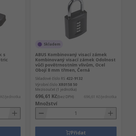
Skladem
k s
ABUS Kombinovaný visací zámek
tric
Kombinovaný visací zámek Odolnost
vůči povětrnostním vlivům, Ocel
Obojí 8 mm třmen, Černá
Skladové číslo RS
422-9132
Výrobní číslo
XR0158 50
Mezisoučet (1 jednotka)
696,61 Kč
 Kč/jednotka
(bez DPH)
696,61 Kč/jednotka
Množství
Přidat