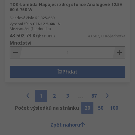
TDK-Lambda Napájecí zdroj stolice Analogové 12.5V
60 A 750 W
Skladové číslo RS
325-689
Výrobní číslo
GEN12.5-60/LN
Mezisoučet (1 jednotka)
43 502,73 Kč
(bez DPH)
43 502,73 Kč/jednotka
Množství
Přidat
1
2
3
87
Počet výsledků na stránku
20
50
100
Zpět nahoru