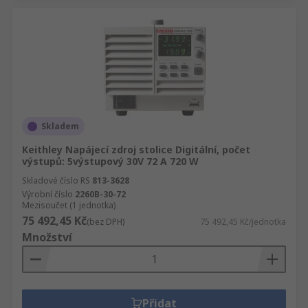
Skladem
Keithley Napájecí zdroj stolice Digitální, počet
výstupů: 5výstupový 30V 72 A 720 W
Skladové číslo RS
813-3628
Výrobní číslo
2260B-30-72
Mezisoučet (1 jednotka)
75 492,45 Kč
(bez DPH)
75 492,45 Kč/jednotka
Množství
Přidat