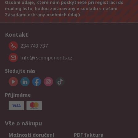
Osobní údaje, které nám poskytnete při registraci do
mailing listu, budou zpracovány v souladu s našimi
Zásadami ochrany
osobních údajů.
Kontakt
234 749 737
info@rscomponents.cz
Sledujte nás
Přijímáme
Vše o nákupu
Možnosti doručení
PDF faktura