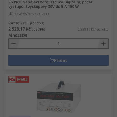
RS PRO Napájecí zdroj stolice Digitální, počet
výstupů: 5výstupový 30V dc 5 A 150 W
Skladové číslo RS
175-7367
Mezisoučet (1 jednotka)
2 528,17 Kč
(bez DPH)
2 528,17 Kč/jednotka
Množství
Přidat