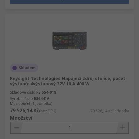
Skladem
Keysight Technologies Napájecí zdroj stolice, počet
výstupů: 4výstupový 32V 10 A 400 W
Skladové číslo RS
554-918
Výrobní číslo
E36441A
Mezisoučet (1 jednotka)
79 526,14 Kč
(bez DPH)
79 526,14 Kč/jednotka
Množství