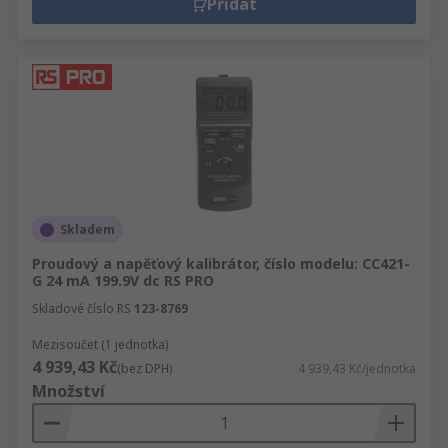
Přidat
zatížení. Dobrá regulace zatížení zajišťuje,
že výstupní napětí při zvýšení nebo
odstranění zátěže nekolísá. To je důležité,
pokud nelze výsledky testu opakovat.
Skladem
Proudový a napěťový kalibrátor, číslo modelu: CC421-
G 24 mA 199.9V dc RS PRO
Skladové číslo RS
123-8769
Mezisoučet (1 jednotka)
4 939,43 Kč
(bez DPH)
4 939,43 Kč/jednotka
Množství