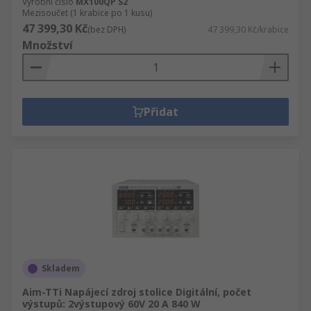
Výrobní číslo
MX100QP S2
Mezisoučet (1 krabice po 1 kusu)
47 399,30 Kč
(bez DPH)
47 399,30 Kč/krabice
Množství
Přidat
Skladem
Aim-TTi Napájecí zdroj stolice Digitální, počet
výstupů: 2výstupový 60V 20 A 840 W