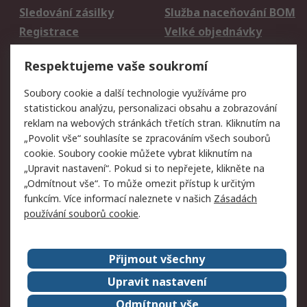
Sledování zásilky
Služba naceňování BOM
Registrace
Velké objednávky
Vrácení zboží
Respektujeme vaše soukromí
Právní
Soubory cookie a další technologie využíváme pro
statistickou analýzu, personalizaci obsahu a zobrazování
Autorská práva
Obchodní podmínky
reklam na webových stránkách třetích stran. Kliknutím na
společnosti RS
„Povolit vše“ souhlasíte se zpracováním všech souborů
Prohlášení o ochraně
Zabezpečení
cookie. Soubory cookie můžete vybrat kliknutím na
údajů
elektronické pošty
„Upravit nastavení“. Pokud si to nepřejete, klikněte na
Zásady pro soubory
Zásady ochrany
„Odmítnout vše“. To může omezit přístup k určitým
cookie
osobních údajů
funkcím. Více informací naleznete v našich
Zásadách
používání souborů cookie
.
O naší společnosti
Přijmout všechny
Celosvětově
Kontakt
O naší společnosti
RS Group
Upravit nastavení
Kariéra
Ocenění
Odmítnout vše