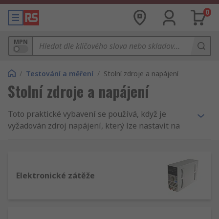
0
MPN
/
Testování a měření
/
Stolní zdroje a napájení
Stolní zdroje a napájení
Toto praktické vybavení se používá, když je
vyžadován zdroj napájení, který lze nastavit na
dílenském stole, s vlastní napájecí šňůrou a
způsobu připojení výstupu. Jsou obzvláště
užitečné v elektronice u aplikací, jako je
testování obvodů, které vyžadují napájení v
Elektronické zátěže
různých napětích.
Variabilní napájecí zdroje