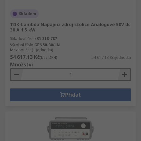
Skladem
TDK-Lambda Napájecí zdroj stolice Analogové 50V dc
30 A 1.5 kW
Skladové číslo RS
318-787
Výrobní číslo
GEN50-30/LN
Mezisoučet (1 jednotka)
54 617,13 Kč
(bez DPH)
54 617,13 Kč/jednotka
Množství
Přidat