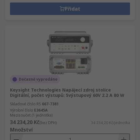
Přidat
Dočasně vyprodáno
Keysight Technologies Napájecí zdroj stolice
Digitální, počet výstupů: 5výstupový 60V 2.2 A 80 W
Skladové číslo RS
667-7381
Výrobní číslo
E3645A
Mezisoučet (1 jednotka)
34 234,20 Kč
(bez DPH)
34 234,20 Kč/jednotka
Množství