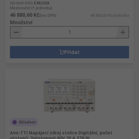
Výrobní číslo
E36232A
Mezisoučet (1 jednotka)
46 880,60 Kč
(bez DPH)
46 880,60 Kč/jednotka
Množství
Přidat
Skladem
Aim-TTi Napájecí zdroj stolice Digitální, počet
výstupů: 3výstupový 60V 20 A 378 W