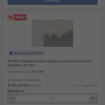
Přidat
Dočasně vyprodáno
RS PRO Tepelně izolační deska Zpomalovač hoření,
tloušťka: 25 mm
Skladové číslo RS
203-5387
Mezisoučet (1 jednotka)
3 181,61 Kč
(bez DPH)
3 181,61 Kč/jednotka
Množství