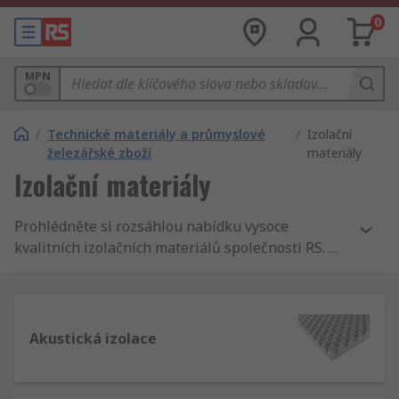
0
MPN
/
Technické materiály a průmyslové
/
Izolační
železářské zboží
materiály
Izolační materiály
Prohlédněte si rozsáhlou nabídku vysoce
kvalitních izolačních materiálů společnosti RS. U
nás naleznete materiály pro chemickou,
elektrickou, tepelnou a dokonce i akustickou
izolaci, v řadě různých formátů, od tyčí, přes fólie
a plechy, až po pásky a lana. U společnosti RS
Akustická izolace
naleznete vše, co potřebujete pro izolaci, pod
jednou střechou.