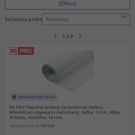
Filtry
Seřazeno podle
Relevance
1
z
6
Dočasně vyprodáno
RS PRO Tepelná izolace Zpomalovač hoření,
Křemičitan vápenato-hořečnatý, délka: 1.2 m, šířka:
610mm, tloušťka: 10 mm
Skladové číslo RS
555-936