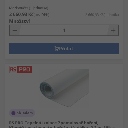
Mezisoučet (1 jednotka)
2 660,93 Kč
(bez DPH)
2 660,93 Kč/jednotka
Množství
Přidat
Skladem
RS PRO Tepelná izolace Zpomalovač hoření,
Křemičitan vápenato-hořečnatý, délka: 2.2 m, šířka: