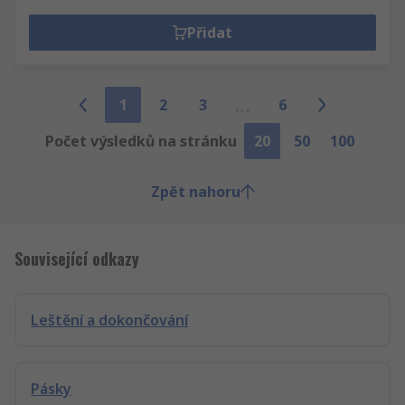
Přidat
1
2
3
6
Počet výsledků na stránku
20
50
100
Zpět nahoru
Související odkazy
Leštění a dokončování
Pásky