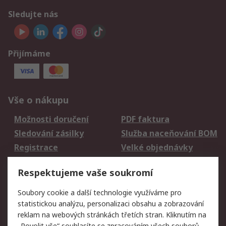
Sledujte nás
Přijímáme
Vše o nákupu
Možnosti doručení
PDF faktura
Sledování zásilky
Služba naceňování BOM
Registrace
Velké objednávky
Vrácení zboží
Respektujeme vaše soukromí
Právní
Soubory cookie a další technologie využíváme pro
statistickou analýzu, personalizaci obsahu a zobrazování
Autorská práva
Obchodní podmínky
reklam na webových stránkách třetích stran. Kliknutím na
společnosti RS
„Povolit vše“ souhlasíte se zpracováním všech souborů