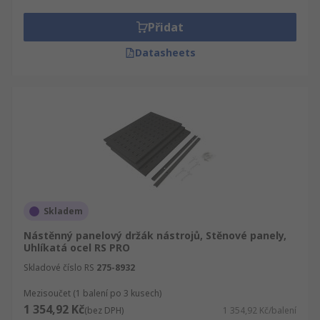
po Trusco. RS Vám umožňuje rychlý a jednoduchý
nákup, zároveň si můžete ulehčit vyhledávání
Přidat
Nástěnné a kolejnicové držáky na nářadí tím, že
Datasheets
si produkty srovnáte podle abecedy, ceny, značky,
výrobce a dostupnosti.
Skladem
Nástěnný panelový držák nástrojů, Stěnové panely,
Uhlíkatá ocel RS PRO
Skladové číslo RS
275-8932
Mezisoučet (1 balení po 3 kusech)
1 354,92 Kč
(bez DPH)
1 354,92 Kč/balení