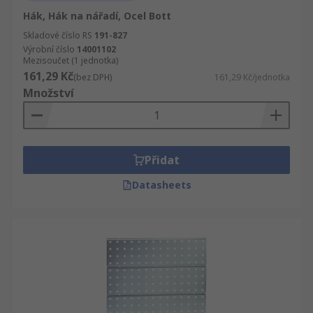
Hák, Hák na nářadí, Ocel Bott
Skladové číslo RS
191-827
Výrobní číslo
14001102
Mezisoučet (1 jednotka)
161,29 Kč
(bez DPH)
161,29 Kč/jednotka
Množství
Přidat
Datasheets