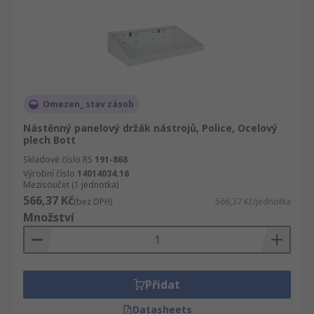
Omezen_ stav zásob
Nástěnný panelový držák nástrojů, Police, Ocelový
plech Bott
Skladové číslo RS
191-868
Výrobní číslo
14014034.16
Mezisoučet (1 jednotka)
566,37 Kč
(bez DPH)
566,37 Kč/jednotka
Množství
Přidat
Datasheets