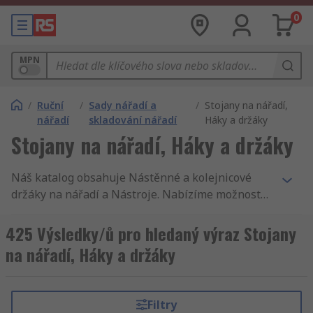
0
MPN
/
Ruční
/
Sady nářadí a
/
Stojany na nářadí,
nářadí
skladování nářadí
Háky a držáky
Stojany na nářadí, Háky a držáky
Náš katalog obsahuje Nástěnné a kolejnicové
držáky na nářadí a Nástroje. Nabízíme možnost
dodávky do druhého dne, tisíce komponentů s
příslušenstvím, vysoko kvalitní služby, není divu,
425 Výsledky/ů pro hledaný výraz Stojany
že zákazníci 160 zemí světa nakupují u RS.
na nářadí, Háky a držáky
Zákazníci s obchodním účtem se u nás mohou
těšit z výhod jako je dodávka dostupného zboží
jako jsou Nástěnné a kolejnicové držáky na
Filtry
nářadí do druhého dne. Samozřejmě myslíme na