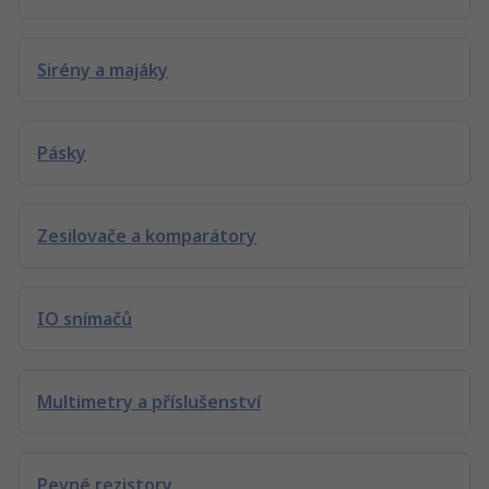
Sirény a majáky
Pásky
Zesilovače a komparátory
IO snímačů
Multimetry a příslušenství
Pevné rezistory