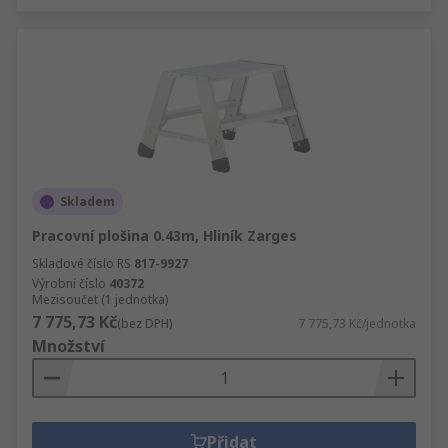
Skladem
Pracovní plošina 0.43m, Hliník Zarges
Skladové číslo RS
817-9927
Výrobní číslo
40372
Mezisoučet (1 jednotka)
7 775,73 Kč
(bez DPH)
7 775,73 Kč/jednotka
Množství
Přidat