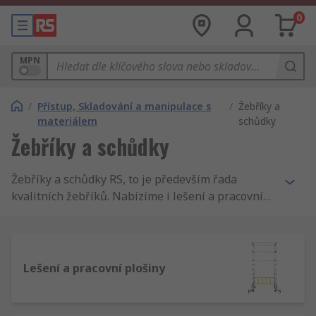
0
MPN
/
Přístup, Skladování a manipulace s
/
Žebříky a
materiálem
schůdky
Žebříky a schůdky
Žebříky a schůdky RS, to je především řada
kvalitních žebříků. Nabízíme i lešení a pracovní
plošiny špičkových výrobců jako Zarges a také
naší vlastní značky RS Pro.
Lešení a pracovní plošiny