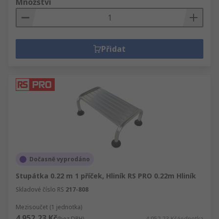
Množství
Přidat
Dočasně vyprodáno
Stupátka 0.22 m 1 příček, Hliník RS PRO 0.22m Hliník
Skladové číslo RS
217-808
Mezisoučet (1 jednotka)
4 952,23 Kč
(bez DPH)
4 952,23 Kč/jednotka