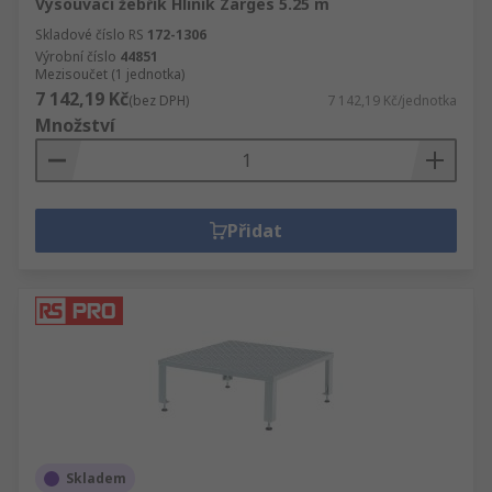
Vysouvací žebřík Hliník Zarges 5.25 m
Skladové číslo RS
172-1306
Výrobní číslo
44851
Mezisoučet (1 jednotka)
7 142,19 Kč
(bez DPH)
7 142,19 Kč/jednotka
Množství
Přidat
Skladem