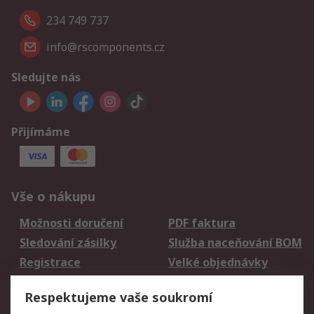
234 749 737
info@rscomponents.cz
Sledujte nás
Přijímáme
Vše o nákupu
Možnosti doručení
PDF faktura
Sledování zásilky
Služba naceňování BOM
Registrace
Velké objednávky
Vrácení zboží
Respektujeme vaše soukromí