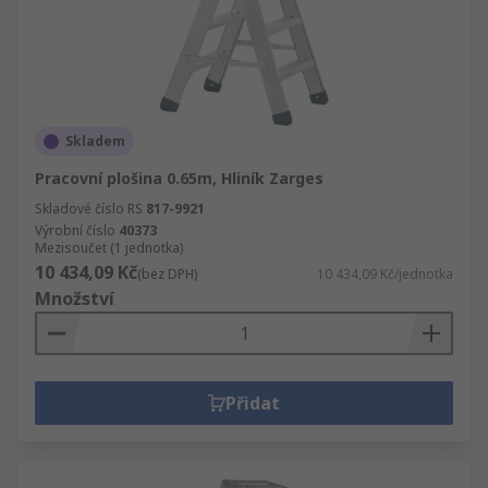
Skladem
Pracovní plošina 0.65m, Hliník Zarges
Skladové číslo RS
817-9921
Výrobní číslo
40373
Mezisoučet (1 jednotka)
10 434,09 Kč
(bez DPH)
10 434,09 Kč/jednotka
Množství
Přidat