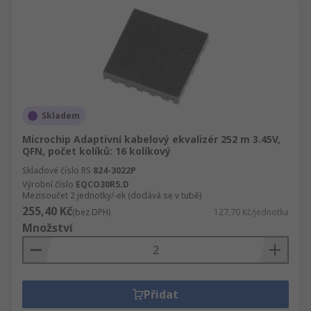
Skladem
Microchip Adaptivní kabelový ekvalizér 252 m 3.45V,
QFN, počet kolíků: 16 kolíkový
Skladové číslo RS
824-3022P
Výrobní číslo
EQCO30R5.D
Mezisoučet 2 jednotky/-ek (dodává se v tubě)
255,40 Kč
(bez DPH)
127,70 Kč/jednotka
Množství
Přidat