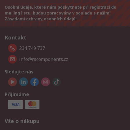
Osobní údaje, které nám poskytnete při registraci do
mailing listu, budou zpracovány v souladu s našimi
Zásadami ochrany
osobních údajů.
Kontakt
234 749 737
info@rscomponents.cz
Sledujte nás
Přijímáme
Vše o nákupu