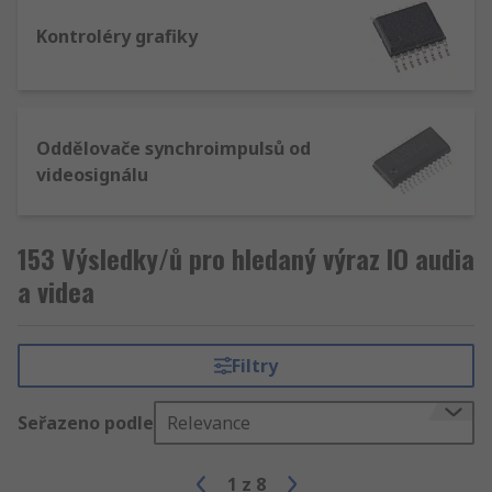
Kontroléry grafiky
Oddělovače synchroimpulsů od
videosignálu
153 Výsledky/ů pro hledaný výraz IO audia
a videa
Filtry
Seřazeno podle
Relevance
1
z
8