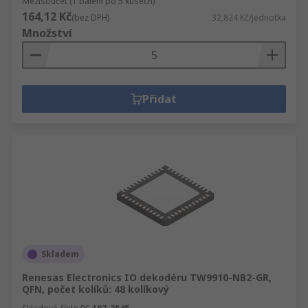
Mezisoučet (1 balení po 5 kusech)
164,12 Kč
(bez DPH)
32,824 Kč/jednotka
Množství
Přidat
Skladem
Renesas Electronics IO dekodéru TW9910-NB2-GR,
QFN, počet kolíků: 48 kolíkový