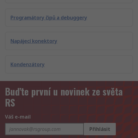
Programátory čipů a debuggery
Napájecí konektory
Kondenzátory
Buďte první u novinek ze světa
RS
Váš e-mail
Přihlásit