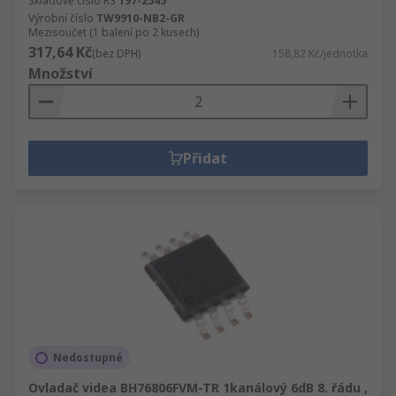
Skladové číslo RS
197-2545
Výrobní číslo
TW9910-NB2-GR
Mezisoučet (1 balení po 2 kusech)
317,64 Kč
(bez DPH)
158,82 Kč/jednotka
Množství
Přidat
Nedostupné
Ovladač videa BH76806FVM-TR 1kanálový 6dB 8. řádu ,