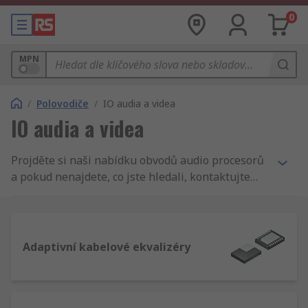
0
MPN
/
Polovodiče
/
IO audia a videa
IO audia a videa
Projděte si naši nabídku obvodů audio procesorů
a pokud nenajdete, co jste hledali, kontaktujte
nás a pomůžeme vám získat to, co potřebujete.
Nejnovější součásti, které máme skladem,
najdete na naší stránce Nové produkty, kde jsou
všechny naše novinky pěkně na jednom místě.
Adaptivní kabelové ekvalizéry