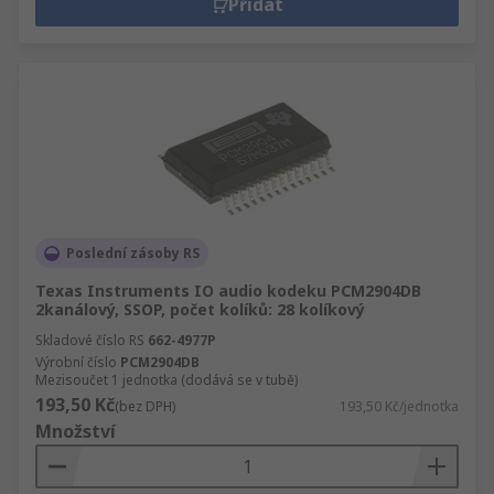
Přidat
Poslední zásoby RS
Texas Instruments IO audio kodeku PCM2904DB
2kanálový, SSOP, počet kolíků: 28 kolíkový
Skladové číslo RS
662-4977P
Výrobní číslo
PCM2904DB
Mezisoučet 1 jednotka (dodává se v tubě)
193,50 Kč
(bez DPH)
193,50 Kč/jednotka
Množství