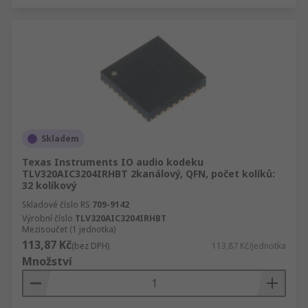
Skladem
Texas Instruments IO audio kodeku
TLV320AIC3204IRHBT 2kanálový, QFN, počet kolíků:
32 kolíkový
Skladové číslo RS
709-9142
Výrobní číslo
TLV320AIC3204IRHBT
Mezisoučet (1 jednotka)
113,87 Kč
(bez DPH)
113,87 Kč/jednotka
Množství