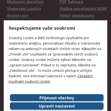
Možnosti doručení
PDF faktura
Sledování zásilky
Služba naceňování BOM
Registrace
Velké objednávky
Vrácení zboží
Respektujeme vaše soukromí
Právní
Soubory cookie a další technologie využíváme pro
statistickou analýzu, personalizaci obsahu a zobrazování
Autorská práva
Obchodní podmínky
reklam na webových stránkách třetích stran. Kliknutím na
společnosti RS
„Povolit vše“ souhlasíte se zpracováním všech souborů
Prohlášení o ochraně
Zabezpečení
cookie. Soubory cookie můžete vybrat kliknutím na
údajů
elektronické pošty
„Upravit nastavení“. Pokud si to nepřejete, klikněte na
Zásady pro soubory
Zásady ochrany
„Odmítnout vše“. To může omezit přístup k určitým
cookie
osobních údajů
funkcím. Více informací naleznete v našich
Zásadách
používání souborů cookie
.
O naší společnosti
Přijmout všechny
Celosvětově
Kontakt
O naší společnosti
RS Group
Upravit nastavení