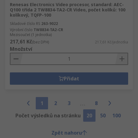
Renesas Electronics Video procesor, standard: AEC-
Q100 třída 2 TW8834-TA2-CR Video, počet kolíků: 100
kolíkový, TQFP-100
Skladové číslo RS
263-9022
Výrobní číslo
TW8834-TA2-CR
Mezisoučet (1 jednotka)
217,61 Kč
(bez DPH)
217,61 Kč/jednotka
Množství
Přidat
1
2
3
8
Počet výsledků na stránku
20
50
100
Zpět nahoru