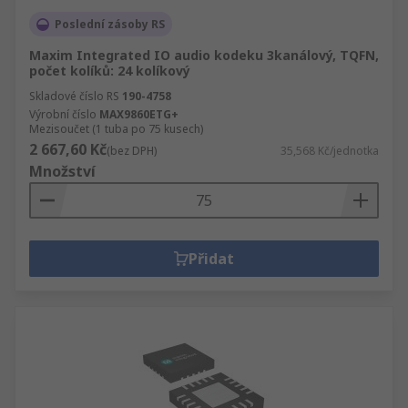
Poslední zásoby RS
Maxim Integrated IO audio kodeku 3kanálový, TQFN,
počet kolíků: 24 kolíkový
Skladové číslo RS
190-4758
Výrobní číslo
MAX9860ETG+
Mezisoučet (1 tuba po 75 kusech)
2 667,60 Kč
(bez DPH)
35,568 Kč/jednotka
Množství
Přidat