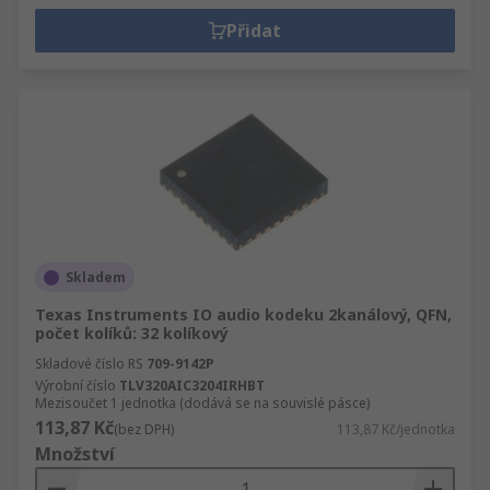
Přidat
Skladem
Texas Instruments IO audio kodeku 2kanálový, QFN,
počet kolíků: 32 kolíkový
Skladové číslo RS
709-9142P
Výrobní číslo
TLV320AIC3204IRHBT
Mezisoučet 1 jednotka (dodává se na souvislé pásce)
113,87 Kč
(bez DPH)
113,87 Kč/jednotka
Množství