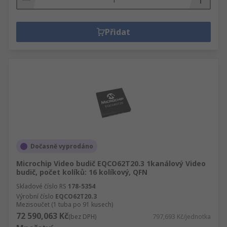
Přidat
Dočasně vyprodáno
Microchip Video budič EQCO62T20.3 1kanálový Video
budič, počet kolíků: 16 kolíkový, QFN
Skladové číslo RS
178-5354
Výrobní číslo
EQCO62T20.3
Mezisoučet (1 tuba po 91 kusech)
72 590,063 Kč
(bez DPH)
797,693 Kč/jednotka