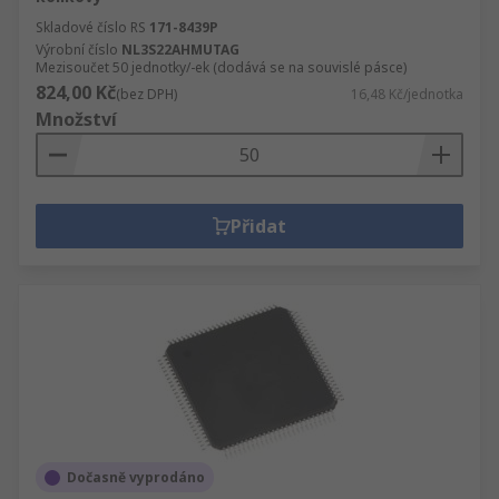
Skladové číslo RS
171-8439P
Výrobní číslo
NL3S22AHMUTAG
Mezisoučet 50 jednotky/-ek (dodává se na souvislé pásce)
824,00 Kč
(bez DPH)
16,48 Kč/jednotka
Množství
Přidat
Dočasně vyprodáno