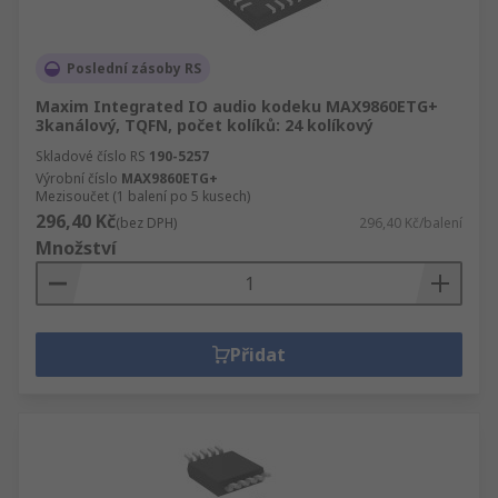
Poslední zásoby RS
Maxim Integrated IO audio kodeku MAX9860ETG+
3kanálový, TQFN, počet kolíků: 24 kolíkový
Skladové číslo RS
190-5257
Výrobní číslo
MAX9860ETG+
Mezisoučet (1 balení po 5 kusech)
296,40 Kč
(bez DPH)
296,40 Kč/balení
Množství
Přidat