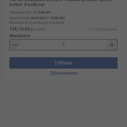
kolíků: 8 kolíkový
Skladové číslo RS
649-451
Výrobní číslo
MCP4551T-103E/MS
Mezisoučet (1 páska po 5 kusech)
136,10 Kč
(bez DPH)
27,22 Kč/jednotka
Množství
Přidat
Datasheets