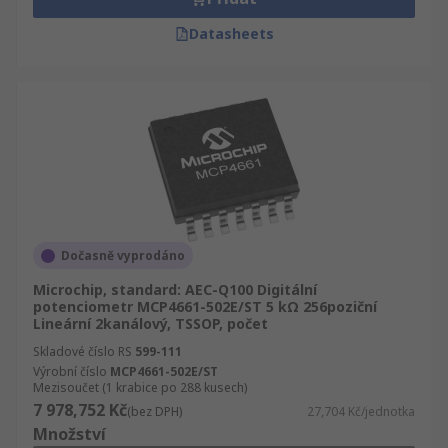
Datasheets
Dočasně vyprodáno
Microchip, standard: AEC-Q100 Digitální
potenciometr MCP4661-502E/ST 5 kΩ 256poziční
Lineární 2kanálový, TSSOP, počet
Skladové číslo RS
599-111
Výrobní číslo
MCP4661-502E/ST
Mezisoučet (1 krabice po 288 kusech)
7 978,752 Kč
(bez DPH)
27,704 Kč/jednotka
Množství