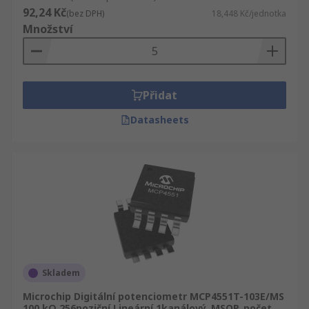
92,24 Kč
(bez DPH)
18,448 Kč/jednotka
Množství
Přidat
Datasheets
Skladem
Microchip Digitální potenciometr MCP4551T-103E/MS
100 kΩ 256poziční Lineární 1kanálový, MSOP, počet