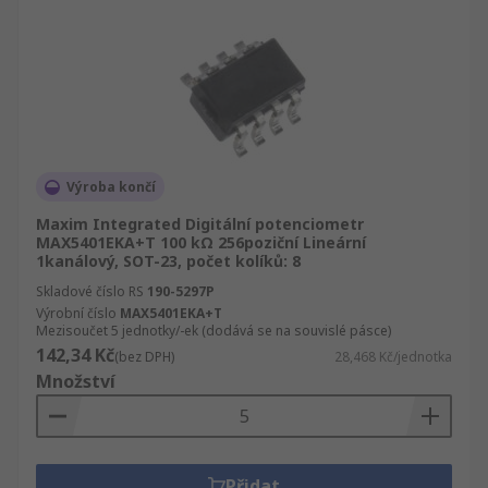
Výroba končí
Maxim Integrated Digitální potenciometr
MAX5401EKA+T 100 kΩ 256poziční Lineární
1kanálový, SOT-23, počet kolíků: 8
Skladové číslo RS
190-5297P
Výrobní číslo
MAX5401EKA+T
Mezisoučet 5 jednotky/-ek (dodává se na souvislé pásce)
142,34 Kč
(bez DPH)
28,468 Kč/jednotka
Množství
Přidat