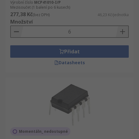
Výrobní číslo
MCP41010-I/P
Mezisoučet (1 balení po 6 kusech)
277,38 Kč
(bez DPH)
46,23 Kč/jednotka
Množství
Přidat
Datasheets
Momentáln_ nedostupné