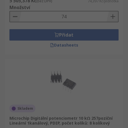
5 505,378 Kč
(bez DPH)
74,397 Kč/jednotka
Množství
Přidat
Datasheets
Skladem
Microchip Digitální potenciometr 10 kΩ 257poziční
Lineární 1kanálový, PDIP, počet kolíků: 8 kolíkový