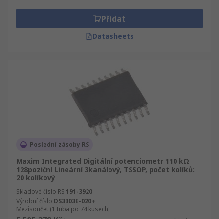
stabilitu a spolehlivost, a protože jsou digitální,
budou nabízet další funkce. Některé mají
Přidat
dokonce paměťový čip. Použití•Kalibrace
Datasheets
systému•Řízení procesu• Kalibrace
snímače•Inteligentní ovladač•Nastavení donutí
napětí•Programovatelné zdroje napájeníOvládání
hlasitosti
Poslední zásoby RS
Maxim Integrated Digitální potenciometr 110 kΩ
128poziční Lineární 3kanálový, TSSOP, počet kolíků:
20 kolíkový
Skladové číslo RS
191-3920
Výrobní číslo
DS3903E-020+
Mezisoučet (1 tuba po 74 kusech)