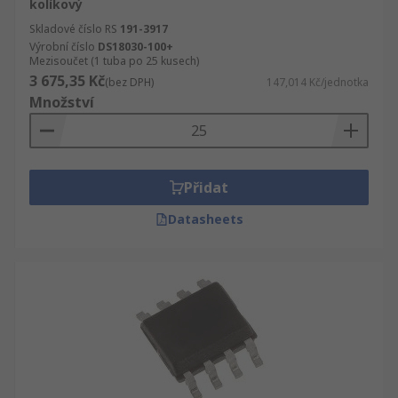
kolíkový
Skladové číslo RS
191-3917
Výrobní číslo
DS18030-100+
Mezisoučet (1 tuba po 25 kusech)
3 675,35 Kč
(bez DPH)
147,014 Kč/jednotka
Množství
Přidat
Datasheets