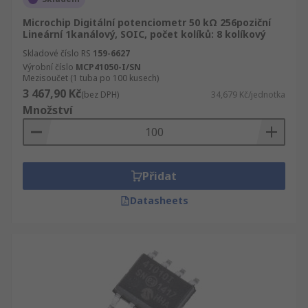
Microchip Digitální potenciometr 50 kΩ 256poziční
Lineární 1kanálový, SOIC, počet kolíků: 8 kolíkový
Skladové číslo RS
159-6627
Výrobní číslo
MCP41050-I/SN
Mezisoučet (1 tuba po 100 kusech)
3 467,90 Kč
(bez DPH)
34,679 Kč/jednotka
Množství
Přidat
Datasheets