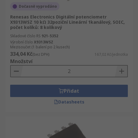
Dočasně vyprodáno
Renesas Electronics Digitální potenciometr
X9313WSZ 10 kΩ 32poziční Lineární 1kanálový, SOIC,
počet kolíků: 8 kolíkový
Skladové číslo RS
921-5352
Výrobní číslo
X9313WSZ
Mezisoučet (1 balení po 2 kusech)
334,04 Kč
(bez DPH)
167,02 Kč/jednotka
Množství
Přidat
Datasheets