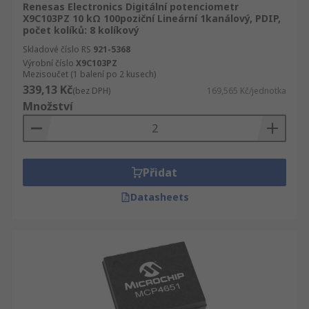
Renesas Electronics Digitální potenciometr
X9C103PZ 10 kΩ 100poziční Lineární 1kanálový, PDIP,
počet kolíků: 8 kolíkový
Skladové číslo RS
921-5368
Výrobní číslo
X9C103PZ
Mezisoučet (1 balení po 2 kusech)
339,13 Kč
(bez DPH)
169,565 Kč/jednotka
Množství
Přidat
Datasheets