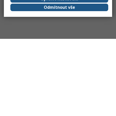
Odmítnout vše