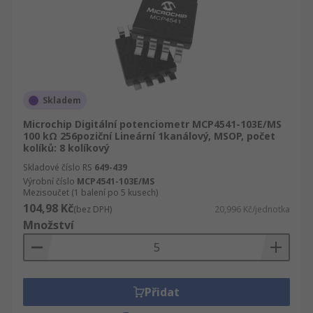
Skladem
Microchip Digitální potenciometr MCP4541-103E/MS
100 kΩ 256poziční Lineární 1kanálový, MSOP, počet
kolíků: 8 kolíkový
Skladové číslo RS
649-439
Výrobní číslo
MCP4541-103E/MS
Mezisoučet (1 balení po 5 kusech)
104,98 Kč
(bez DPH)
20,996 Kč/jednotka
Množství
Přidat