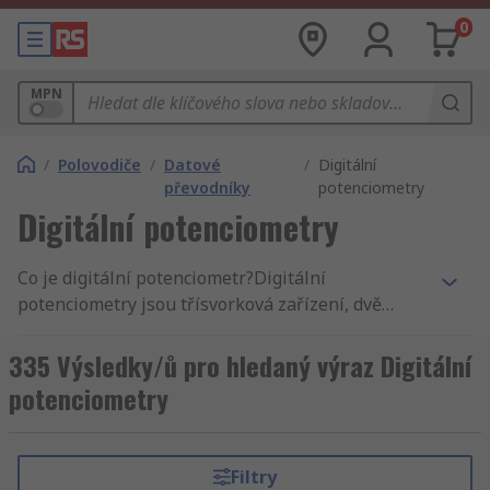
0
MPN
/
Polovodiče
/
Datové
/
Digitální
převodníky
potenciometry
Digitální potenciometry
Co je digitální potenciometr?Digitální
potenciometry jsou třísvorková zařízení, dvě
pevné koncové svorky a jedna svorka jezdce,
který se používá ke změně odporu.Digitální
335 Výsledky/ů pro hledaný výraz Digitální
potenciometr také známý jako digipot, je
potenciometry
podobný standardnímu analogovému
potenciometru, což je proměnný rezistor, ale
digitální potenciometr má integrovaný čip (IC),
Filtry
který pro nastavení přijímá vstup signálu