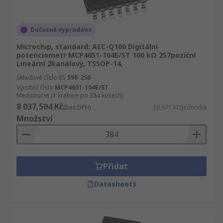
Dočasně vyprodáno
Microchip, standard: AEC-Q100 Digitální
potenciometr MCP4651-104E/ST 100 kΩ 257poziční
Lineární 2kanálový, TSSOP-14,
Skladové číslo RS
598-250
Výrobní číslo
MCP4651-104E/ST
Mezisoučet (1 krabice po 384 kusech)
8 037,504 Kč
(bez DPH)
20,931 Kč/jednotka
Množství
Přidat
Datasheets