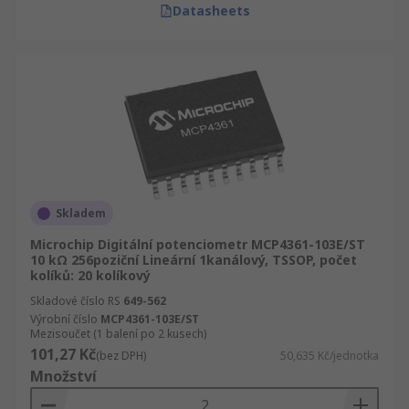
Datasheets
Skladem
Microchip Digitální potenciometr MCP4361-103E/ST
10 kΩ 256poziční Lineární 1kanálový, TSSOP, počet
kolíků: 20 kolíkový
Skladové číslo RS
649-562
Výrobní číslo
MCP4361-103E/ST
Mezisoučet (1 balení po 2 kusech)
101,27 Kč
(bez DPH)
50,635 Kč/jednotka
Množství