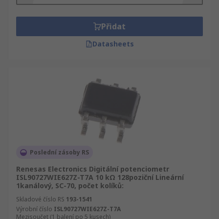
Přidat
Datasheets
Poslední zásoby RS
Renesas Electronics Digitální potenciometr
ISL90727WIE627Z-T7A 10 kΩ 128poziční Lineární
1kanálový, SC-70, počet kolíků:
Skladové číslo RS
193-1541
Výrobní číslo
ISL90727WIE627Z-T7A
Mezisoučet (1 balení po 5 kusech)