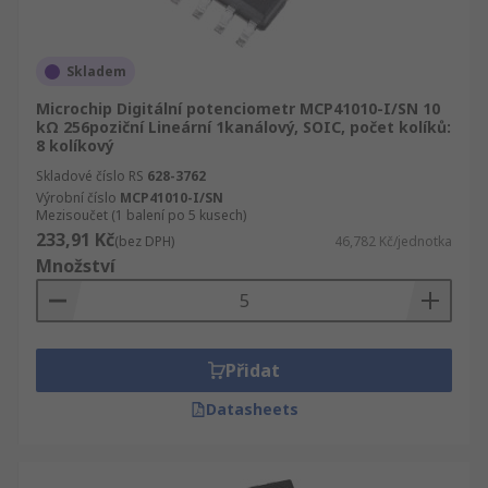
Skladem
Microchip Digitální potenciometr MCP41010-I/SN 10
kΩ 256poziční Lineární 1kanálový, SOIC, počet kolíků:
8 kolíkový
Skladové číslo RS
628-3762
Výrobní číslo
MCP41010-I/SN
Mezisoučet (1 balení po 5 kusech)
233,91 Kč
(bez DPH)
46,782 Kč/jednotka
Množství
Přidat
Datasheets