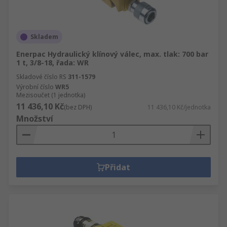
Skladem
Enerpac Hydraulický klínový válec, max. tlak: 700 bar
1 t, 3/8-18, řada: WR
Skladové číslo RS
311-1579
Výrobní číslo
WR5
Mezisoučet (1 jednotka)
11 436,10 Kč
(bez DPH)
11 436,10 Kč/jednotka
Množství
Přidat