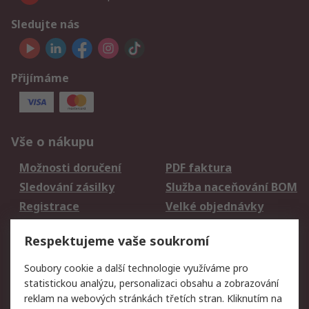
Sledujte nás
Přijímáme
Vše o nákupu
Možnosti doručení
PDF faktura
Sledování zásilky
Služba naceňování BOM
Registrace
Velké objednávky
Vrácení zboží
Respektujeme vaše soukromí
Právní
Soubory cookie a další technologie využíváme pro
statistickou analýzu, personalizaci obsahu a zobrazování
Autorská práva
Obchodní podmínky
reklam na webových stránkách třetích stran. Kliknutím na
společnosti RS