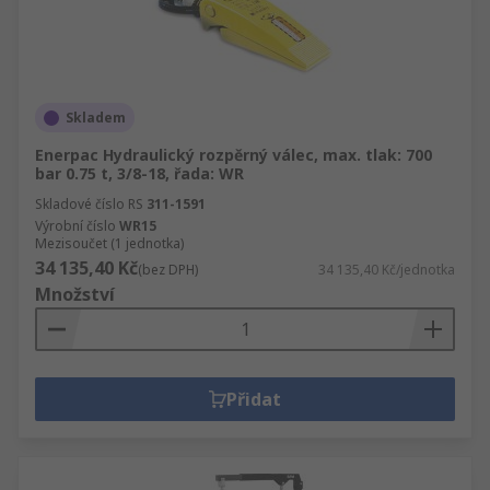
Skladem
Enerpac Hydraulický rozpěrný válec, max. tlak: 700
bar 0.75 t, 3/8-18, řada: WR
Skladové číslo RS
311-1591
Výrobní číslo
WR15
Mezisoučet (1 jednotka)
34 135,40 Kč
(bez DPH)
34 135,40 Kč/jednotka
Množství
Přidat