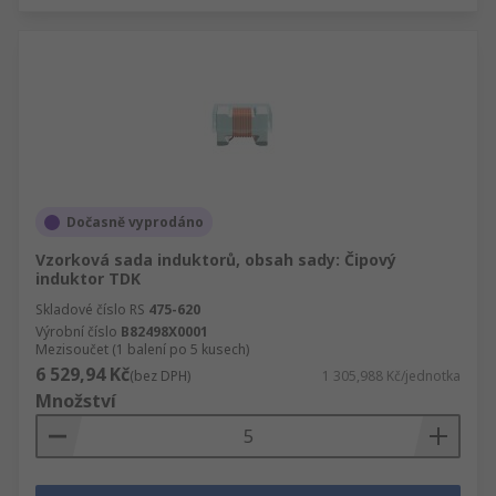
Dočasně vyprodáno
Vzorková sada induktorů, obsah sady: Čipový
induktor TDK
Skladové číslo RS
475-620
Výrobní číslo
B82498X0001
Mezisoučet (1 balení po 5 kusech)
6 529,94 Kč
(bez DPH)
1 305,988 Kč/jednotka
Množství