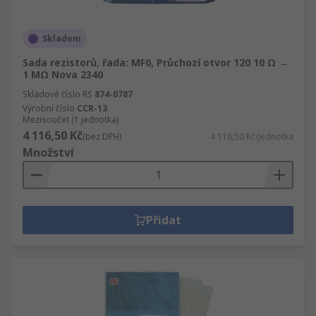
Skladem
Sada rezistorů, řada: MF0, Průchozí otvor 120 10 Ω →
1 MΩ Nova 2340
Skladové číslo RS
874-0787
Výrobní číslo
CCR-13
Mezisoučet (1 jednotka)
4 116,50 Kč
(bez DPH)
4 116,50 Kč/jednotka
Množství
Přidat