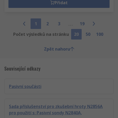
Přidat
1
2
3
19
Počet výsledků na stránku
20
50
100
Zpět nahoru
Související odkazy
Pasivní součásti
Sada příslušenství pro zkušební hroty N2856A
pro použití s: Pasivní sondy N2840A,