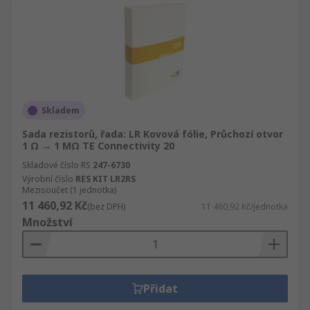
Skladem
Sada rezistorů, řada: LR Kovová fólie, Průchozí otvor
1 Ω → 1 MΩ TE Connectivity 20
Skladové číslo RS
247-6730
Výrobní číslo
RES KIT LR2RS
Mezisoučet (1 jednotka)
11 460,92 Kč
(bez DPH)
11 460,92 Kč/jednotka
Množství
Přidat