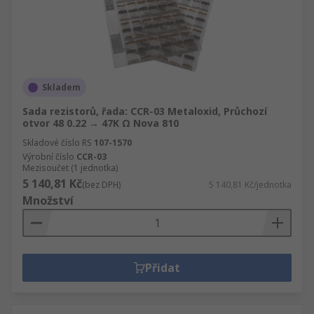
Skladem
Sada rezistorů, řada: CCR-03 Metaloxid, Průchozí
otvor 48 0.22 → 47K Ω Nova 810
Skladové číslo RS
107-1570
Výrobní číslo
CCR-03
Mezisoučet (1 jednotka)
5 140,81 Kč
(bez DPH)
5 140,81 Kč/jednotka
Množství
Přidat