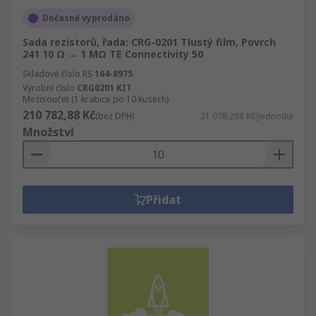
Dočasně vyprodáno
Sada rezistorů, řada: CRG-0201 Tlustý film, Povrch
241 10 Ω → 1 MΩ TE Connectivity 50
Skladové číslo RS
164-8975
Výrobní číslo
CRG0201 KIT
Mezisoučet (1 krabice po 10 kusech)
210 782,88 Kč
(bez DPH)
21 078,288 Kč/jednotka
Množství
Přidat