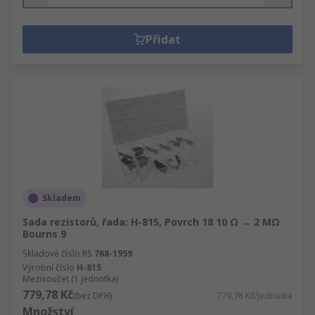
Přidat
Skladem
Sada rezistorů, řada: H-815, Povrch 18 10 Ω → 2 MΩ
Bourns 9
Skladové číslo RS
768-1959
Výrobní číslo
H-815
Mezisoučet (1 jednotka)
779,78 Kč
(bez DPH)
779,78 Kč/jednotka
Množství