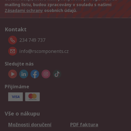
mailing listu, budou zpracovány v souladu s našimi
Zásadami ochrany
osobních údajů.
Kontakt
234 749 737
info@rscomponents.cz
Sledujte nás
Přijímáme
Vše o nákupu
Možnosti doručení
PDF faktura