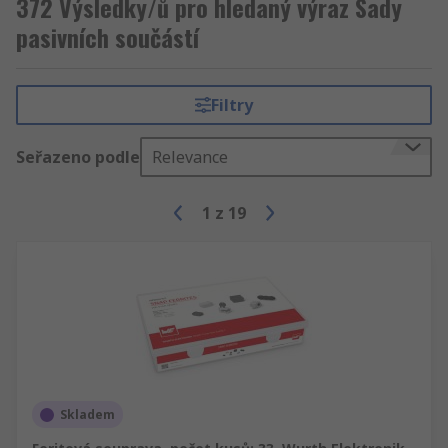
372 Výsledky/ů pro hledaný výraz Sady
pasivních součástí
Filtry
Seřazeno podle
Relevance
1
z
19
Skladem