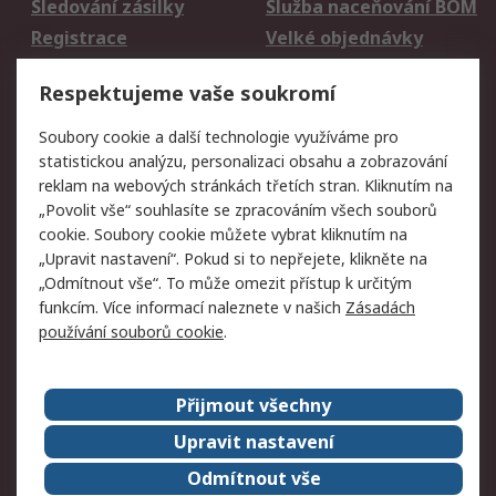
Sledování zásilky
Služba naceňování BOM
Registrace
Velké objednávky
Vrácení zboží
Respektujeme vaše soukromí
Právní
Soubory cookie a další technologie využíváme pro
statistickou analýzu, personalizaci obsahu a zobrazování
Autorská práva
Obchodní podmínky
reklam na webových stránkách třetích stran. Kliknutím na
společnosti RS
„Povolit vše“ souhlasíte se zpracováním všech souborů
Prohlášení o ochraně
Zabezpečení
cookie. Soubory cookie můžete vybrat kliknutím na
údajů
elektronické pošty
„Upravit nastavení“. Pokud si to nepřejete, klikněte na
Zásady pro soubory
Zásady ochrany
„Odmítnout vše“. To může omezit přístup k určitým
cookie
osobních údajů
funkcím. Více informací naleznete v našich
Zásadách
používání souborů cookie
.
O naší společnosti
Přijmout všechny
Celosvětově
Kontakt
O naší společnosti
RS Group
Upravit nastavení
Kariéra
Ocenění
Odmítnout vše