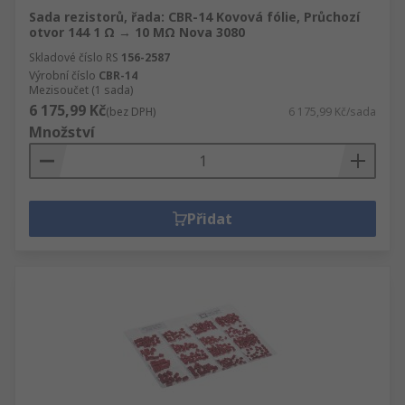
Sada rezistorů, řada: CBR-14 Kovová fólie, Průchozí
otvor 144 1 Ω → 10 MΩ Nova 3080
Skladové číslo RS
156-2587
Výrobní číslo
CBR-14
Mezisoučet (1 sada)
6 175,99 Kč
(bez DPH)
6 175,99 Kč/sada
Množství
Přidat