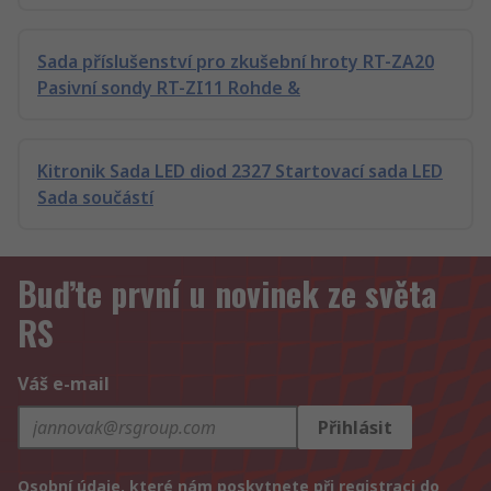
Sada příslušenství pro zkušební hroty RT-ZA20
Pasivní sondy RT-ZI11 Rohde &
Kitronik Sada LED diod 2327 Startovací sada LED
Sada součástí
Buďte první u novinek ze světa
RS
Váš e-mail
Přihlásit
Osobní údaje, které nám poskytnete při registraci do