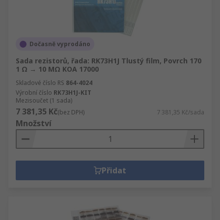
Dočasně vyprodáno
Sada rezistorů, řada: RK73H1J Tlustý film, Povrch 170
1 Ω → 10 MΩ KOA 17000
Skladové číslo RS
864-4024
Výrobní číslo
RK73H1J-KIT
Mezisoučet (1 sada)
7 381,35 Kč
(bez DPH)
7 381,35 Kč/sada
Množství
Přidat