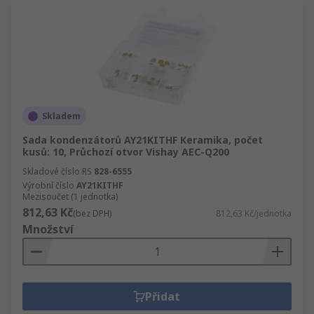
Skladem
Sada kondenzátorů AY21KITHF Keramika, počet
kusů: 10, Průchozí otvor Vishay AEC-Q200
Skladové číslo RS
828-6555
Výrobní číslo
AY21KITHF
Mezisoučet (1 jednotka)
812,63 Kč
(bez DPH)
812,63 Kč/jednotka
Množství
Přidat