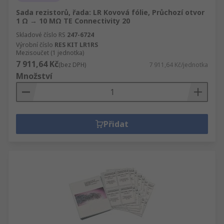
Sada rezistorů, řada: LR Kovová fólie, Průchozí otvor
1 Ω → 10 MΩ TE Connectivity 20
Skladové číslo RS
247-6724
Výrobní číslo
RES KIT LR1RS
Mezisoučet (1 jednotka)
7 911,64 Kč
(bez DPH)
7 911,64 Kč/jednotka
Množství
Přidat