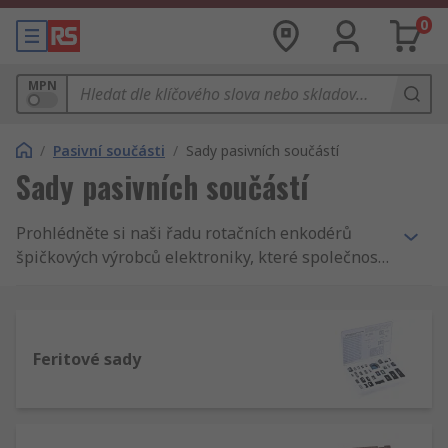
0
MPN
/
Pasivní součásti
/
Sady pasivních součástí
Sady pasivních součástí
Prohlédněte si naši řadu rotačních enkodérů
špičkových výrobců elektroniky, které společnost
RS drží skladem. Pokud vás zajímají novinky z
oblasti elektroniky, navštivte naši stránku Svět
elektroniky, kde najdete podrobnosti o našich
nových produktech, zdarma nabízených online
Feritové sady
konstruktérských nástrojích a řadě dalších témat.