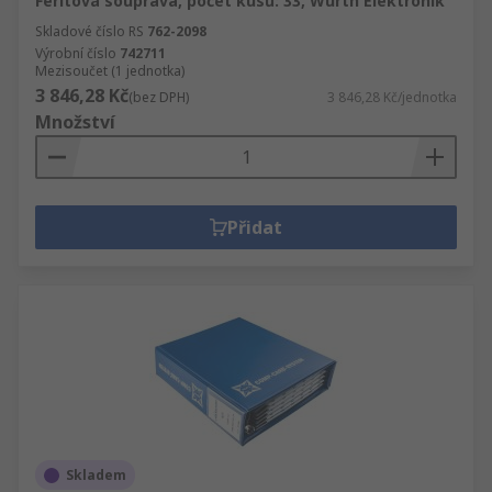
Feritová souprava, počet kusů: 33, Wurth Elektronik
Skladové číslo RS
762-2098
Výrobní číslo
742711
Mezisoučet (1 jednotka)
3 846,28 Kč
(bez DPH)
3 846,28 Kč/jednotka
Množství
Přidat
Skladem