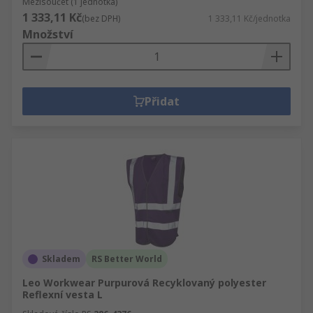
Mezisoučet (1 jednotka)
1 333,11 Kč
(bez DPH)
1 333,11 Kč/jednotka
Množství
Přidat
Skladem
RS Better World
Leo Workwear Purpurová Recyklovaný polyester
Reflexní vesta L