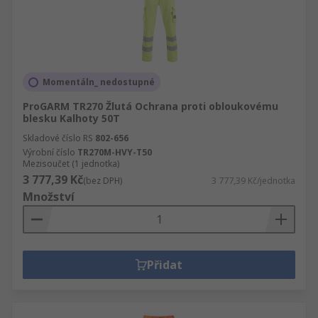
Momentáln_ nedostupné
ProGARM TR270 Žlutá Ochrana proti obloukovému
blesku Kalhoty 50T
Skladové číslo RS
802-656
Výrobní číslo
TR270M-HVY-T50
Mezisoučet (1 jednotka)
3 777,39 Kč
(bez DPH)
3 777,39 Kč/jednotka
Množství
Přidat