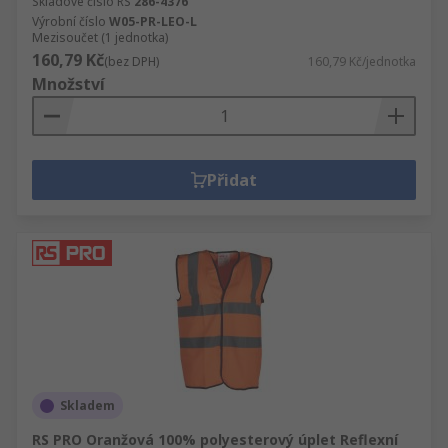
Skladové číslo RS
286-4376
Výrobní číslo
W05-PR-LEO-L
Mezisoučet (1 jednotka)
160,79 Kč
(bez DPH)
160,79 Kč/jednotka
Množství
Přidat
Skladem
RS PRO Oranžová 100% polyesterový úplet Reflexní