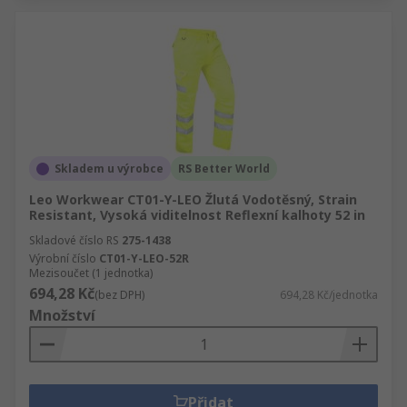
Skladem u výrobce
RS Better World
Leo Workwear CT01-Y-LEO Žlutá Vodotěsný, Strain
Resistant, Vysoká viditelnost Reflexní kalhoty 52 in
Skladové číslo RS
275-1438
Výrobní číslo
CT01-Y-LEO-52R
Mezisoučet (1 jednotka)
694,28 Kč
(bez DPH)
694,28 Kč/jednotka
Množství
Přidat