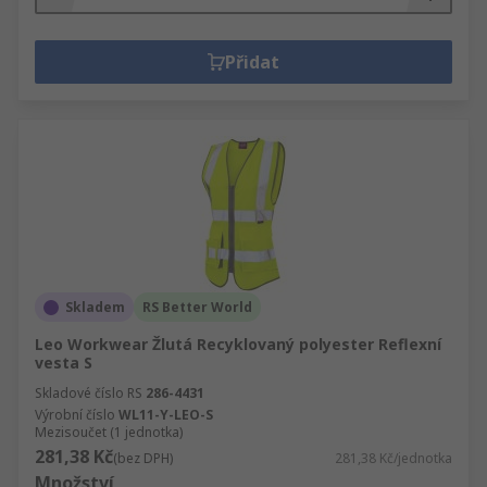
Přidat
Skladem
RS Better World
Leo Workwear Žlutá Recyklovaný polyester Reflexní
vesta S
Skladové číslo RS
286-4431
Výrobní číslo
WL11-Y-LEO-S
Mezisoučet (1 jednotka)
281,38 Kč
(bez DPH)
281,38 Kč/jednotka
Množství