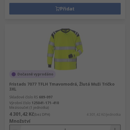
Přidat
Dočasně vyprodáno
Fristads 7077 TFLH Tmavomodrá, Žlutá Muži Tričko
3XL
Skladové číslo RS
689-097
Výrobní číslo
125041-171-410
Mezisoučet (1 jednotka)
4 301,42 Kč
(bez DPH)
4 301,42 Kč/jednotka
Množství