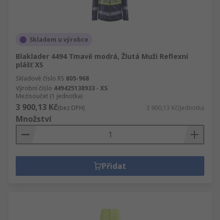
Skladem u výrobce
Blaklader 4494 Tmavě modrá, Žlutá Muži Reflexní
plášť XS
Skladové číslo RS
805-968
Výrobní číslo
449425138933 - XS
Mezisoučet (1 jednotka)
3 900,13 Kč
(bez DPH)
3 900,13 Kč/jednotka
Množství
Přidat