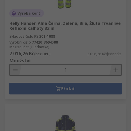
Výroba končí
Helly Hansen Alna Černá, Zelená, Bílá, Žlutá Trvanlivé
Reflexní kalhoty 32 in
Skladové číslo RS
201-1088
Výrobní číslo
77420_369-D88
Mezisoučet (1 jednotka)
2 016,26 Kč
(bez DPH)
2 016,26 Kč/jednotka
Množství
Přidat