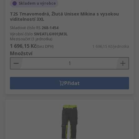
Skladem u výrobce
T2S Tmavomodrá, Žlutá Unisex Mikina s vysokou
viditelností 3XL
Skladové číslo RS
268-1454
Výrobní číslo
SWEATLGH01JM3L
Mezisoučet (1 jednotka)
1 696,15 Kč
(bez DPH)
1 696,15 Kč/jednotka
Množství
Přidat