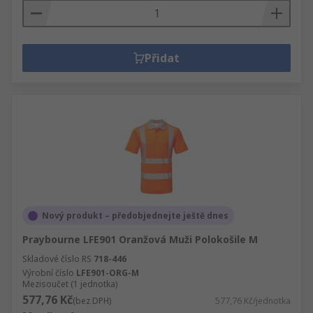
Přidat
Nový produkt – předobjednejte ještě dnes
Praybourne LFE901 Oranžová Muži Polokošile M
Skladové číslo RS
718-446
Výrobní číslo
LFE901-ORG-M
Mezisoučet (1 jednotka)
577,76 Kč
(bez DPH)
577,76 Kč/jednotka