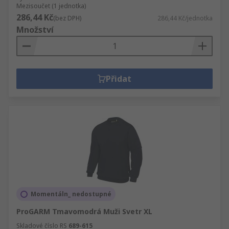
Mezisoučet (1 jednotka)
286,44 Kč
(bez DPH)
286,44 Kč/jednotka
Množství
Přidat
Momentáln_ nedostupné
ProGARM Tmavomodrá Muži Svetr XL
Skladové číslo RS
689-615