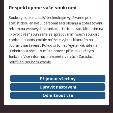
Vrácení zboží
Respektujeme vaše soukromí
Právní
Soubory cookie a další technologie využíváme pro
statistickou analýzu, personalizaci obsahu a zobrazování
Autorská práva
Obchodní podmínky
reklam na webových stránkách třetích stran. Kliknutím na
společnosti RS
„Povolit vše“ souhlasíte se zpracováním všech souborů
Prohlášení o ochraně
Zabezpečení
cookie. Soubory cookie můžete vybrat kliknutím na
údajů
elektronické pošty
„Upravit nastavení“. Pokud si to nepřejete, klikněte na
Zásady pro soubory
Zásady ochrany
„Odmítnout vše“. To může omezit přístup k určitým
cookie
osobních údajů
funkcím. Více informací naleznete v našich
Zásadách
používání souborů cookie
.
O naší společnosti
Přijmout všechny
Celosvětově
Kontakt
O naší společnosti
RS Group
Upravit nastavení
Kariéra
Ocenění
Odmítnout vše
ESG