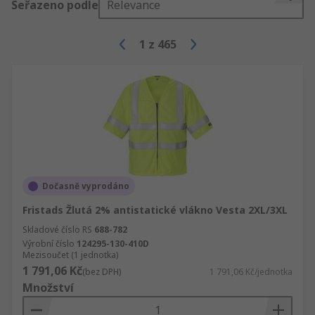
Seřazeno podle
Relevance
1
z
465
Dočasně vyprodáno
Fristads Žlutá 2% antistatické vlákno Vesta 2XL/3XL
Skladové číslo RS
688-782
Výrobní číslo
124295-130-410D
Mezisoučet (1 jednotka)
1 791,06 Kč
(bez DPH)
1 791,06 Kč/jednotka
Množství