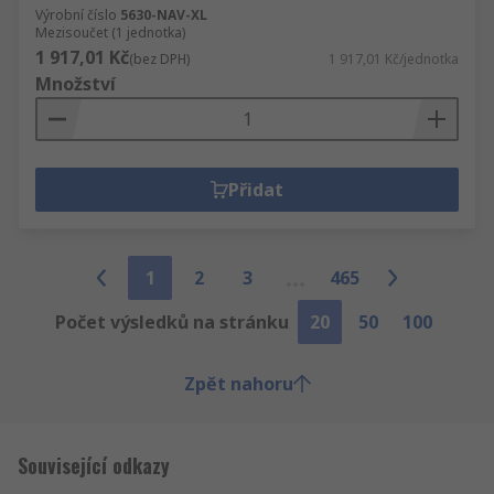
Výrobní číslo
5630-NAV-XL
Mezisoučet (1 jednotka)
1 917,01 Kč
(bez DPH)
1 917,01 Kč/jednotka
Množství
Přidat
1
2
3
465
Počet výsledků na stránku
20
50
100
Zpět nahoru
Související odkazy