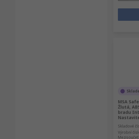
Sklad
MSA Safe
Žlutá, AB
bradu In
Nastavit
Skladové čí
Výrobní čís
Mezisoučet 