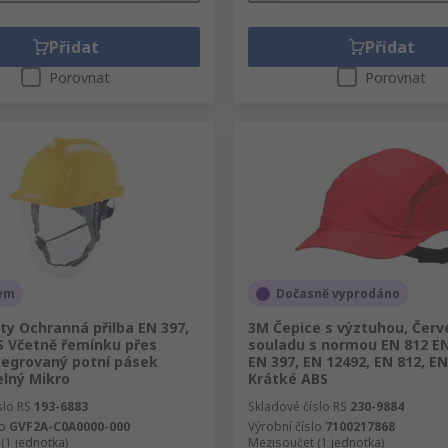
Přidat
Přidat
Porovnat
Porovnat
em
Dočasně vyprodáno
ty Ochranná přilba EN 397,
3M Čepice s výztuhou, Červ
S Včetně řemínku přes
souladu s normou EN 812 EN
tegrovaný potní pásek
EN 397, EN 12492, EN 812, E
elný Mikro
Krátké ABS
slo RS
193-6883
Skladové číslo RS
230-9884
lo
GVF2A-C0A0000-000
Výrobní číslo
7100217868
(1 jednotka)
Mezisoučet (1 jednotka)