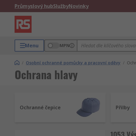
Průmyslový hub
Služby
Novinky
Menu
MPN
/
Osobní ochranné pomůcky a pracovní oděvy
/
Ochr
Ochrana hlavy
Ochranné čepice
Přilby
1053 Výs