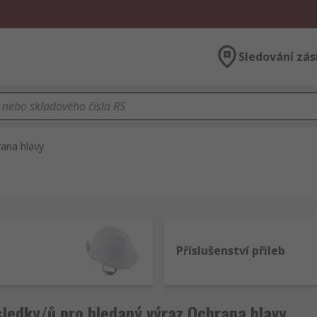
Sledování zás
ana hlavy
Příslušenství přileb
ledky/ů pro hledaný výraz Ochrana hlavy