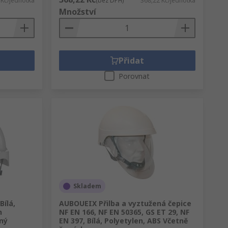
 Kč/jednotka
(bez DPH)
368,22 Kč/jednotka
Množství
Přidat
Porovnat
Skladem
Bílá,
AUBOUEIX Přilba a vyztužená čepice
n
NF EN 166, NF EN 50365, GS ET 29, NF
ný
EN 397, Bílá, Polyetylen, ABS Včetně