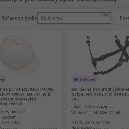
Seřazeno podle
Relevance
Por
em
Skladem
nná přilba EN50365 (1000V
JSP, Černá Podbradní řemíne
G3001 1000V), EN 397, Bílá,
Nylon, pro použití s: Řada př
stotní polyetylén
EVO
elný Krátké
Skladové číslo RS
628-302
slo RS
185-7238
Výrobní číslo
AHV220-000-051
lo
G30DVI
(1 jednotka)
Mezisoučet (1 jednotka)
č
264,54 Kč