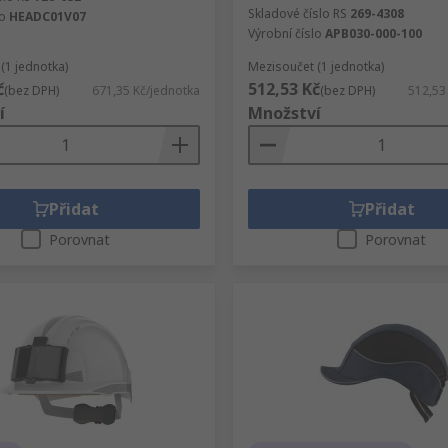
Skladové číslo RS
269-4308
lo
HEADC01V07
Výrobní číslo
APB030-000-100
(1 jednotka)
Mezisoučet (1 jednotka)
č
512,53 Kč
(bez DPH)
671,35 Kč/jednotka
(bez DPH)
512,53
í
Množství
Přidat
Přidat
Porovnat
Porovnat