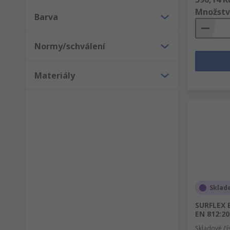
Množstv
Barva
Normy/schválení
Materiály
Sklad
SURFLEX 
EN 812:2
Skladové čí