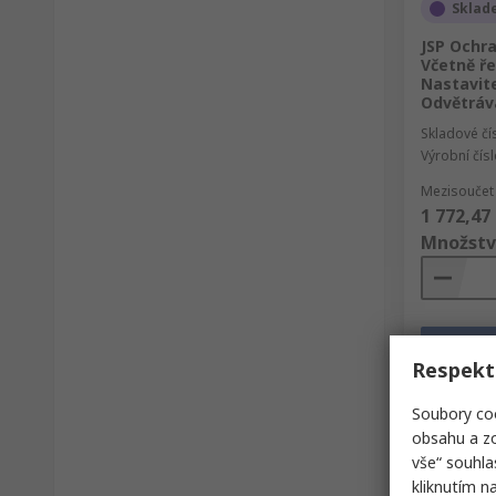
Sklad
JSP Ochra
Včetně ř
Nastavit
Odvětráv
Skladové čí
Výrobní čís
Mezisoučet 
1 772,47
Množstv
Respekt
Soubory coo
obsahu a zo
vše“ souhla
kliknutím n