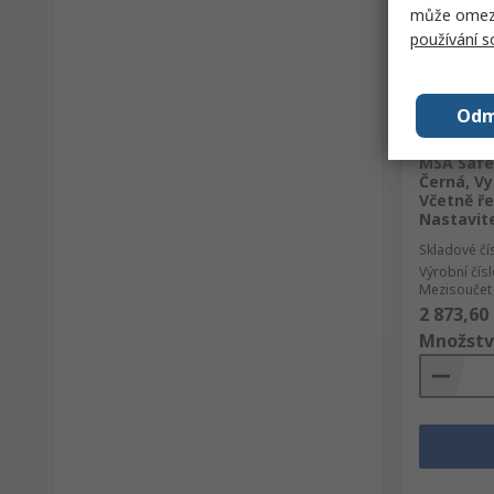
může omezit
používání 
Odm
Sklad
MSA Safe
Černá, V
Včetně ř
Nastavit
Skladové čí
Výrobní čís
Mezisoučet 
2 873,60
Množstv