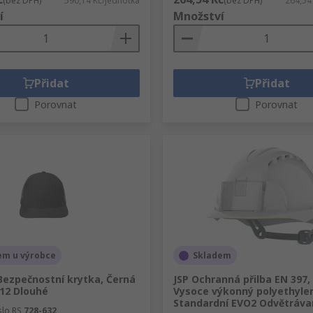
(bez DPH)
590,14 Kč/jednotka
(bez DPH)
264,54
í
Množství
Přidat
Přidat
Porovnat
Porovnat
em u výrobce
Skladem
Bezpečnostní krytka, Černá
JSP Ochranná přilba EN 397, 
012 Dlouhé
Vysoce výkonný polyethyle
Standardní EVO2 Odvětráva
slo RS
728-632