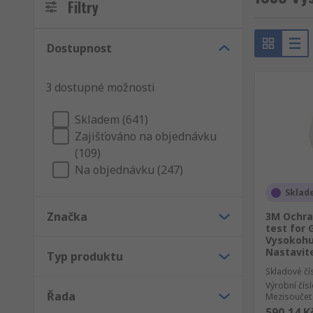
Filtry
Dostupnost
3 dostupné možnosti
Skladem (641)
Zajišťováno na objednávku
(109)
Na objednávku (247)
Sklad
Značka
3M Ochra
test for 
Vysokohu
Nastavit
Typ produktu
Skladové čí
Výrobní čís
Řada
Mezisoučet 
590,14 K