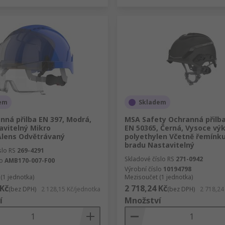
em
Skladem
nná přilba EN 397, Modrá,
MSA Safety Ochranná přilba
avitelný Mikro
EN 50365, Černá, Vysoce vý
lens Odvětrávaný
polyethylen Včetně řemínku
bradu Nastavitelný
slo RS
269-4291
Skladové číslo RS
271-0942
lo
AMB170-007-F00
Výrobní číslo
10194798
(1 jednotka)
Mezisoučet (1 jednotka)
 Kč
2 718,24 Kč
(bez DPH)
2 128,15 Kč/jednotka
(bez DPH)
2 718,24
í
Množství