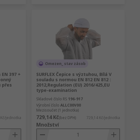
Omezen_ stav zásob
 EN 397 +
SURFLEX Čepice s výztuhou, Bílá V
konný
souladu s normou EN 812 EN 812 :
 přes
2012,Regulation (EU) 2016/425,EU
type-examination
Skladové číslo RS
196-917
Výrobní číslo
ALLC00V00
Mezisoučet (1 jednotka)
729,14 Kč
 Kč/jednotka
(bez DPH)
729,14 Kč/jednotka
Množství