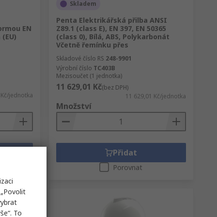
Skladem
Penta Elektrikářská přilba ANSI
ormou EN
Z89.1 (class E), EN 397, EN 50365
 (EU)
(class 0), Bílá, ABS, Polykarbonát
Včetně řemínku přes
Skladové číslo RS
248-9901
Výrobní číslo
TC403B
Mezisoučet (1 jednotka)
11 629,01 Kč
(bez DPH)
 Kč/jednotka
11 629,01 Kč/jednotka
Množství
Přidat
Porovnat
izaci
„Povolit
vybrat
še“. To