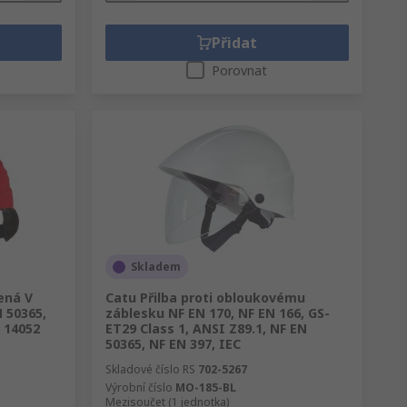
Přidat
Porovnat
Skladem
ená V
Catu Přilba proti obloukovému
 50365,
záblesku NF EN 170, NF EN 166, GS-
N 14052
ET29 Class 1, ANSI Z89.1, NF EN
50365, NF EN 397, IEC
Skladové číslo RS
702-5267
Výrobní číslo
MO-185-BL
Mezisoučet (1 jednotka)