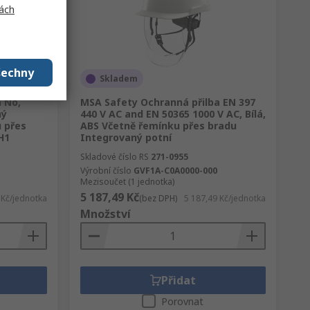
ách
šechny
Skladem
 No,
MSA Safety Ochranná přilba EN 397
ný
440 V AC and EN 50365 1000 V AC, Bílá,
 přes
ABS Včetně řemínku přes bradu
H1
Integrovaný potní
Skladové číslo RS
271-0955
Výrobní číslo
GVF1A-C0A0000-000
Mezisoučet (1 jednotka)
5 187,49 Kč
 Kč/jednotka
(bez DPH)
5 187,49 Kč/jednotka
Množství
Přidat
Porovnat