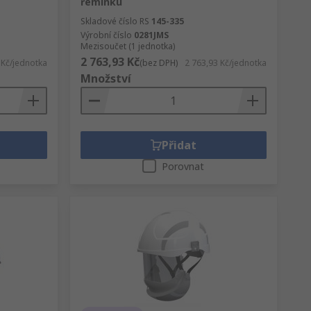
řemínku
Skladové číslo RS
145-335
Výrobní číslo
0281JMS
Mezisoučet (1 jednotka)
2 763,93 Kč
 Kč/jednotka
(bez DPH)
2 763,93 Kč/jednotka
Množství
Přidat
Porovnat