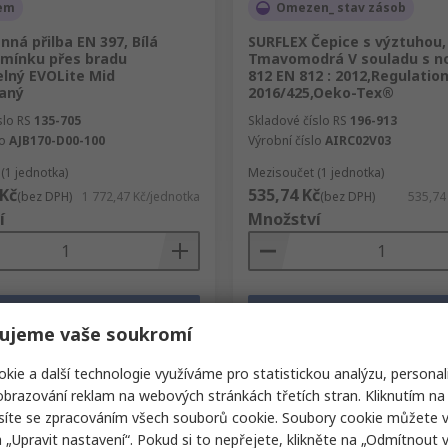
em
Omezen_ stav zásob
nná přilba EN 397, Bílá
SURFLEX Čepice s výztuhou,
emínku přes bradu
Tmavomodrá V souladu s n
elný EVOLite Mid
812 EN 812 : 2012,Regulation
aný
2016/425,Oeko-Tex®
slo RS
135-705
Skladové číslo RS
196-913
lo
AJB170-D00-100
Výrobní číslo
AIRC02V03
(1 jednotka)
Mezisoučet (1 jednotka)
 Kč
535,74 Kč
(bez DPH)
1 772,47 Kč/jednotka
(bez DPH)
535,74
í
Množství
Přidat
Přidat
ujeme vaše soukromí
Porovnat
Porovnat
kie a další technologie využíváme pro statistickou analýzu, personal
brazování reklam na webových stránkách třetích stran. Kliknutím na 
síte se zpracováním všech souborů cookie. Soubory cookie můžete 
a „Upravit nastavení“. Pokud si to nepřejete, klikněte na „Odmítnout v