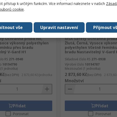
 přístup k určitým funkcím. Více informací naleznete v našich
Zásad
souborů cookie
.
ítnout vše
Upravit nastavení
Přijmout v
em
Skladem
ty Ochranná přilba No,
MSA Safety Ochranná přilba
ysoce výkonný polyethylen
Žlutá, Černá, Vysoce výkon
emínku přes bradu
polyethylen Včetně řemínku
elný V-Gard H1
bradu Nastavitelný V-Gard 
slo RS
271-0940
Skladové číslo RS
271-0938
lo
10194790
Výrobní číslo
10194787
(1 jednotka)
Mezisoučet (1 jednotka)
 Kč
2 873,60 Kč
(bez DPH)
2 873,60 Kč/jednotka
(bez DPH)
2 873,60
í
Množství
Přidat
Přidat
Porovnat
Porovnat