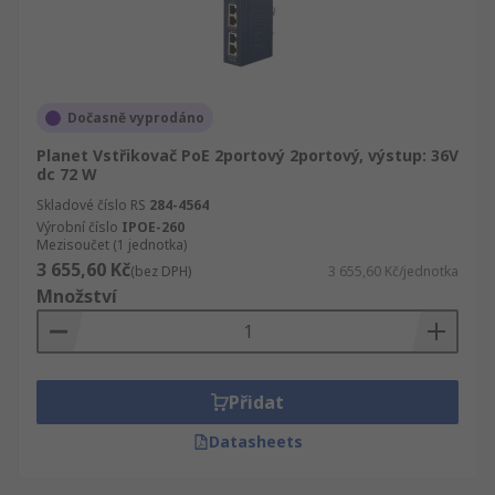
Dočasně vyprodáno
Planet Vstřikovač PoE 2portový 2portový, výstup: 36V
dc 72 W
Skladové číslo RS
284-4564
Výrobní číslo
IPOE-260
Mezisoučet (1 jednotka)
3 655,60 Kč
(bez DPH)
3 655,60 Kč/jednotka
Množství
Přidat
Datasheets