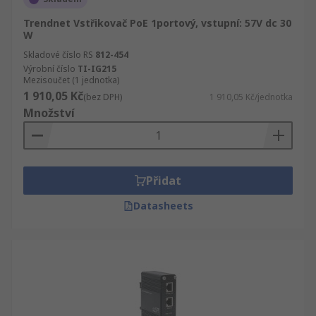
Trendnet Vstřikovač PoE 1portový, vstupní: 57V dc 30
W
Skladové číslo RS
812-454
Výrobní číslo
TI-IG215
Mezisoučet (1 jednotka)
1 910,05 Kč
(bez DPH)
1 910,05 Kč/jednotka
Množství
Přidat
Datasheets