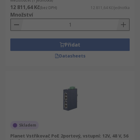
Mezisoučet (1 jednotka)
12 811,64 Kč
(bez DPH)
12 811,64 Kč/jednotka
Množství
Přidat
Datasheets
Skladem
Planet Vstřikovač PoE 2portový, vstupní: 12V, 48 V, 56