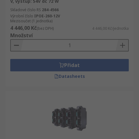
V, výstup: 54V dc 72 W
Skladové číslo RS
284-4566
Výrobní číslo
IPOE-260-12V
Mezisoučet (1 jednotka)
4 446,00 Kč
(bez DPH)
4 446,00 Kč/jednotka
Množství
Přidat
Datasheets