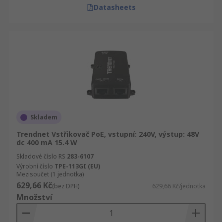
Datasheets
Skladem
Trendnet Vstřikovač PoE, vstupní: 240V, výstup: 48V
dc 400 mA 15.4 W
Skladové číslo RS
283-6107
Výrobní číslo
TPE-113GI (EU)
Mezisoučet (1 jednotka)
629,66 Kč
(bez DPH)
629,66 Kč/jednotka
Množství