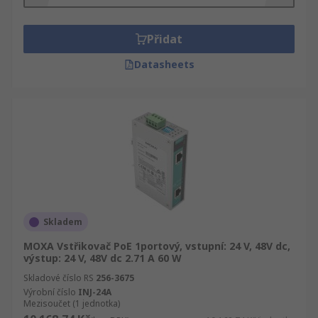
napáječe tím, že si produkty srovnáte podle
abecedy, ceny, značky, výrobce a dostupnosti.
Přidat
Datasheets
Skladem
MOXA Vstřikovač PoE 1portový, vstupní: 24 V, 48V dc,
výstup: 24 V, 48V dc 2.71 A 60 W
Skladové číslo RS
256-3675
Výrobní číslo
INJ-24A
Mezisoučet (1 jednotka)