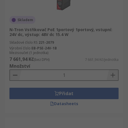
Skladem
N-Tron Vstřikovač PoE 1portový 1portový, vstupní:
24V dc, výstup: 48V dc 15.4 W
Skladové číslo RS
221-2079
Výrobní číslo
EB-PSE-24V-1B
Mezisoučet (1 jednotka)
7 661,94 Kč
(bez DPH)
7 661,94 Kč/jednotka
Množství
Přidat
Datasheets