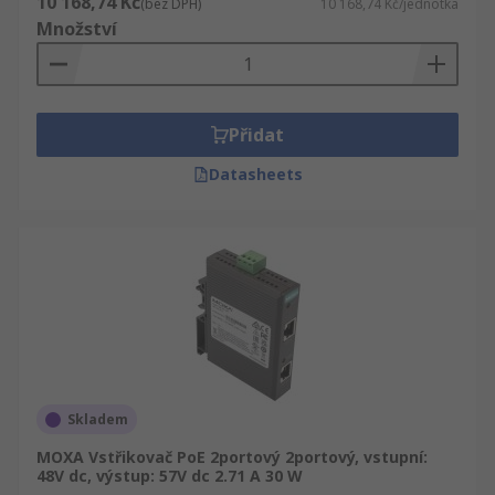
10 168,74 Kč
(bez DPH)
10 168,74 Kč/jednotka
Množství
Přidat
Datasheets
Skladem
MOXA Vstřikovač PoE 2portový 2portový, vstupní:
48V dc, výstup: 57V dc 2.71 A 30 W