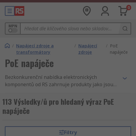
0
MPN
/
Napájecí zdroje a
/
Napájecí
/
PoE
transformátory
zdroje
napáječe
PoE napáječe
Bezkonkurenční nabídka elektronických
komponentů od RS zahrnuje produkty jako jsou
Napájecí zdroje a transformátory a DC/AC
měniče, UPS (nepřerušitelné napájecí zdroje) a
113 Výsledky/ů pro hledaný výraz PoE
PoE napáječe. Máme nejlepší produkty a
napáječe
skladovou dostupnost v odvětví. Nabízíme Power
over Ethernet (PoE) pro podniky a inženýry v
celém světě. Samozřejmostí pro RS je dokonalý
Filtry
servis a rychlé dodání. Kupujete-li PoE napáječe