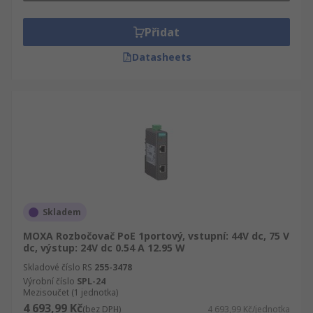
Přidat
Datasheets
Skladem
MOXA Rozbočovač PoE 1portový, vstupní: 44V dc, 75 V
dc, výstup: 24V dc 0.54 A 12.95 W
Skladové číslo RS
255-3478
Výrobní číslo
SPL-24
Mezisoučet (1 jednotka)
4 693,99 Kč
(bez DPH)
4 693,99 Kč/jednotka