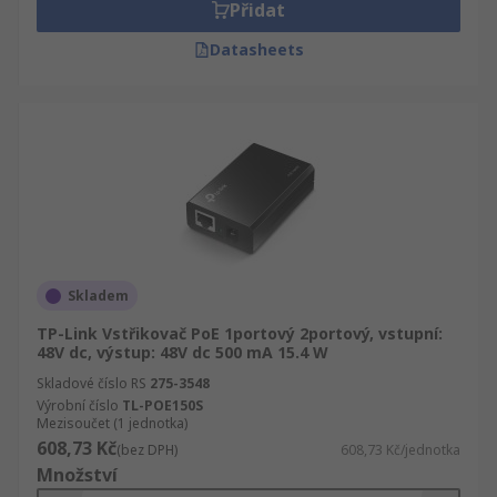
Přidat
Datasheets
Skladem
TP-Link Vstřikovač PoE 1portový 2portový, vstupní:
48V dc, výstup: 48V dc 500 mA 15.4 W
Skladové číslo RS
275-3548
Výrobní číslo
TL-POE150S
Mezisoučet (1 jednotka)
608,73 Kč
(bez DPH)
608,73 Kč/jednotka
Množství