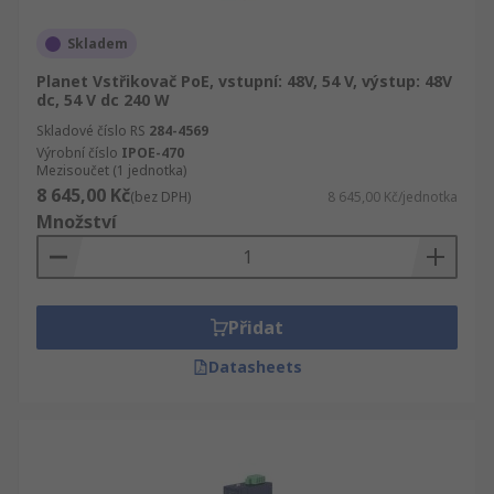
Skladem
Planet Vstřikovač PoE, vstupní: 48V, 54 V, výstup: 48V
dc, 54 V dc 240 W
Skladové číslo RS
284-4569
Výrobní číslo
IPOE-470
Mezisoučet (1 jednotka)
8 645,00 Kč
(bez DPH)
8 645,00 Kč/jednotka
Množství
Přidat
Datasheets