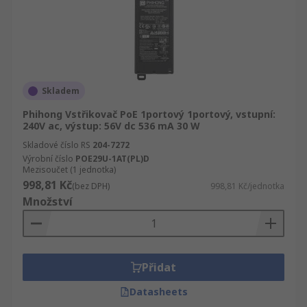
Skladem
Phihong Vstřikovač PoE 1portový 1portový, vstupní:
240V ac, výstup: 56V dc 536 mA 30 W
Skladové číslo RS
204-7272
Výrobní číslo
POE29U-1AT(PL)D
Mezisoučet (1 jednotka)
998,81 Kč
(bez DPH)
998,81 Kč/jednotka
Množství
Přidat
Datasheets