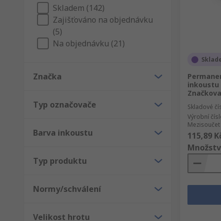
Skladem (142)
Zajišťováno na objednávku
(5)
Na objednávku (21)
Sklad
Značka
Permanen
inkoustu 
Značkova
Typ označovače
Skladové čí
Výrobní čís
Mezisoučet 
Barva inkoustu
115,89 K
Množstv
Typ produktu
Normy/schválení
Velikost hrotu