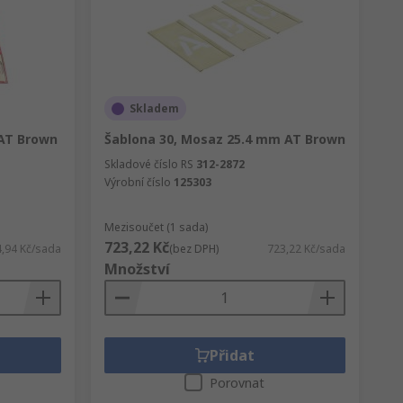
Skladem
AT Brown
Šablona 30, Mosaz 25.4 mm AT Brown
Skladové číslo RS
312-2872
Výrobní číslo
125303
Mezisoučet (1 sada)
723,22 Kč
4,94 Kč/sada
(bez DPH)
723,22 Kč/sada
Množství
Přidat
Porovnat