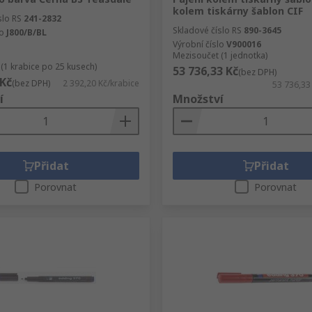
kolem tiskárny šablon CIF
slo RS
241-2832
Skladové číslo RS
890-3645
lo
J800/B/BL
Výrobní číslo
V900016
Mezisoučet (1 jednotka)
(1 krabice po 25 kusech)
53 736,33 Kč
(bez DPH)
 Kč
(bez DPH)
2 392,20 Kč/krabice
53 736,33
í
Množství
Přidat
Přidat
Porovnat
Porovnat