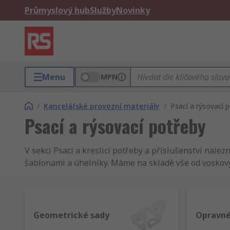
Průmyslový hub
Služby
Novinky
Menu
MPN
/
Kancelářské provozní materiály
/
Psací a rýsovací 
Psací a rýsovací potřeby
V sekci Psací a kreslicí potřeby a příslušenství nale
šablonami a úhelníky. Máme na skladě vše od voskový
Geometrické sady
Opravné