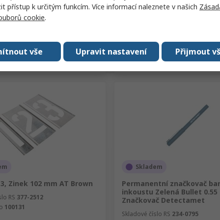
 přístup k určitým funkcím. Více informací naleznete v našich
Zásad
souborů cookie
.
Přidat
Přidat
ítnout vše
Upravit nastavení
Přijmout v
Porovnat
Porovnat
em
Skladem
13, Zinek 102 mm AT Brown
Permanentní značkovač ba
inkoustu Zelená Bullet 0.5
slo RS
377-2512
Značkovač Detectamet
lo
100131
Skladové číslo RS
234-0795