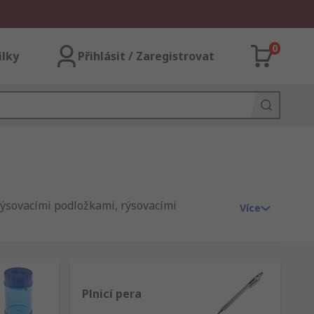
0
ilky
Přihlásit / Zaregistrovat
 rýsovacími podložkami, rýsovacími
Více
Plnicí pera