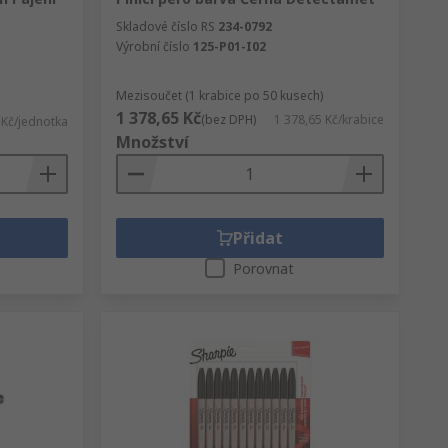
Skladové číslo RS
234-0792
Výrobní číslo
125-P01-I02
Mezisoučet (1 krabice po 50 kusech)
1 378,65 Kč
(bez DPH)
1 378,65 Kč/krabice
 Kč/jednotka
Množství
Přidat
Porovnat