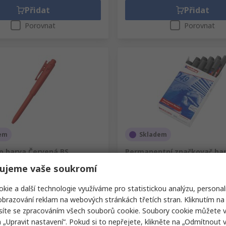
Přidat
Přidat
Porovnat
Porovnat
em
Skladem
ro barva Červená BS
Permanentní značkovač ba
inkoustu Černá Sekáč 1 to
ujeme vaše soukromí
Značkovač Edding
slo RS
241-2833
Skladové číslo RS
625-769
lo
J800/R/R
kie a další technologie využíváme pro statistickou analýzu, personal
Výrobní číslo
RS-4-330001
brazování reklam na webových stránkách třetích stran. Kliknutím na 
(1 krabice po 25 kusech)
Mezisoučet (1 krabice po 10 kusec
síte se zpracováním všech souborů cookie. Soubory cookie můžete 
 Kč
376,70 Kč
(bez DPH)
1 934,75 Kč/krabice
(bez DPH)
376,7
a „Upravit nastavení“. Pokud si to nepřejete, klikněte na „Odmítnout v
í
Množství