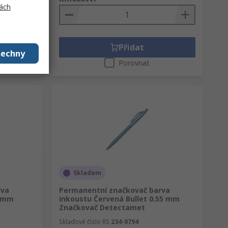
ách
Přidat
šechny
Porovnat
Skladem
rva
Permanentní značkovač barva
5 mm
inkoustu Červená Bullet 0.55 mm
Značkovač Detectamet
Skladové číslo RS
234-0794