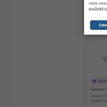
může omezit
používání 
Odm
Sklad
Šablona 
Skladové čí
Výrobní čís