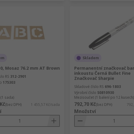
em
Skladem
30, Mosaz 76.2 mm AT Brown
Permanentní značkovač ba
inkoustu Černá Bullet Fine
slo RS
312-2901
Značkovač Sharpie
lo
175303
Skladové číslo RS
696-1803
Výrobní číslo
S0810930
(1 sada)
Mezisoučet (1 balení po 12 kusech)
 Kč
792,70 Kč
(bez DPH)
1 455,57 Kč/sada
(bez DPH)
792,
í
Množství