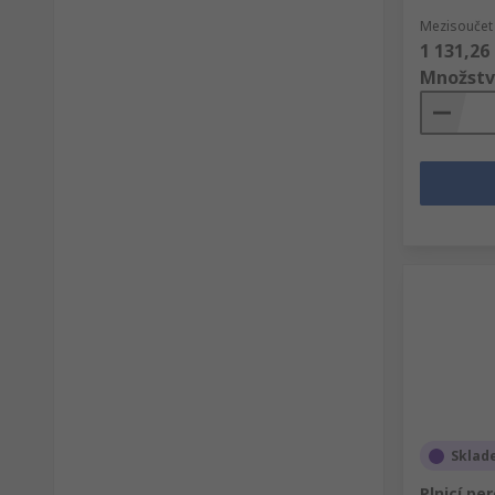
Mezisoučet 
1 131,26
Množstv
Sklad
Plnicí pe