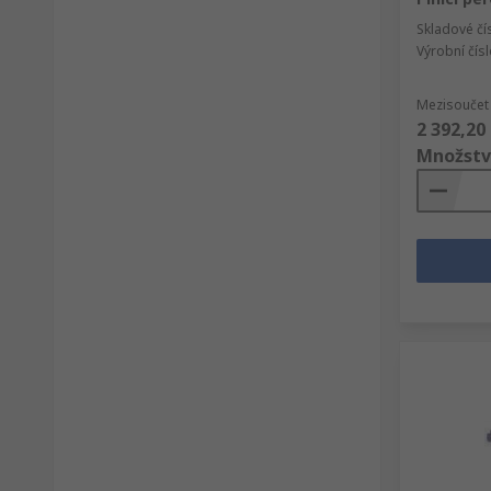
Skladové čí
Výrobní čís
Mezisoučet 
2 392,20
Množstv