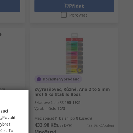
Přidat
Porovnat
Dočasně vyprodáno
rva
Zvýrazňovač, Různé, Ano 2 to 5 mm
 5 mm
hrot 8 ks Stabilo Boss
Skladové číslo RS
195-1921
Výrobní číslo
70/8
izaci
„Povolit
h)
Mezisoučet (1 balení po 8 kusech)
vybrat
433,98 Kč
0 Kč/krabice
(bez DPH)
433,98 Kč/balení
še“. To
Množství