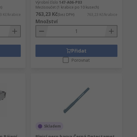
Výrobní číslo
147-A06-P03
h)
Mezisoučet (1 krabice po 10 kusech)
763,23 Kč
3 Kč/krabice
(bez DPH)
763,23 Kč/krabice
Množství
Přidat
Porovnat
Skladem
n Pájení
Plnicí pero barva Černá Detectamet