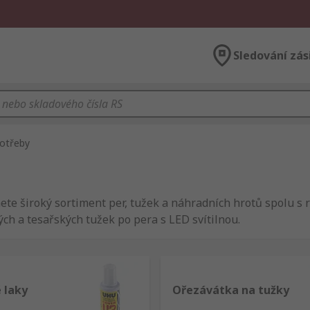
Sledování zás
potřeby
znete široký sortiment per, tužek a náhradních hrotů spolu s
ch a tesařských tužek po pera s LED svítilnou.
 laky
Ořezávátka na tužky