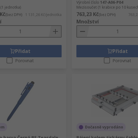
Výrobní číslo
147-A06-P04
(1 jednotka)
Mezisoučet (1 krabice po 10 kusec
 Kč
763,23 Kč
(bez DPH)
1 131,26 Kč/jednotka
(bez DPH)
763,2
í
Množství
Přidat
Přidat
Porovnat
Porovnat
em
Dočasně vyprodáno
ro barva Černá BS Teasdale
Pájení kolem tiskárny šablo