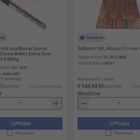
em
Skladem
tní značkovač barva
Šablona 105, Mosaz 51 mm 
Černá Bullet Extra Fine
Skladové číslo RS
312-2866
č Edding
Výrobní číslo
150761
slo RS
231-4531
lo
8404-001
(1 jednotka)
Mezisoučet (1 sada)
č
3 544,94 Kč
(bez DPH)
115,89 Kč/jednotka
(bez DPH)
3 54
í
Množství
Přidat
Přidat
Porovnat
Porovnat