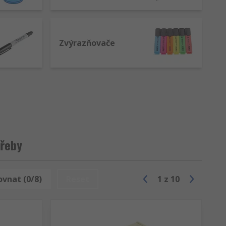
Zvýrazňovače
třeby
ovnat (0/8)
Reset
1
z
10