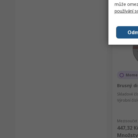
může omezit
používání 
Odm
Momen
Brusný d
Skladové čí
Výrobní čís
Mezisoučet 
447,32 K
Množstv