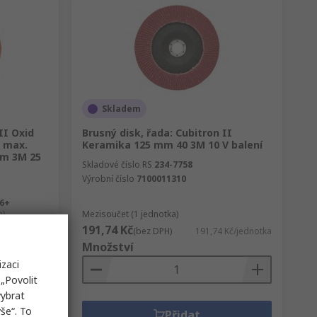
Skladem
II Oxid
Brusný disk, řada: Cubitron II
, max.
Keramika 125 mm 40 3M 10 V balení
pm 3M 25
Skladové číslo RS
234-7758
Výrobní číslo
7100011310
36+
h)
Mezisoučet (1 jednotka)
191,74 Kč
3 Kč/krabice
(bez DPH)
191,74 Kč/jednotka
Množství
izaci
„Povolit
vybrat
še“. To
Přidat