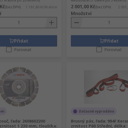
(1 krabice po 20 kusech)
Mezisoučet (1 balení po 5 kusech)
 Kč
2 001,00 Kč
(bez DPH)
1 181,86 Kč/krabice
(bez DPH)
2 001,
í
Množství
Přidat
Přidat
Porovnat
Porovnat
em
Dočasně vyprodáno
ouč, řada: 2608602200
Brusný pás, řada: 984F Ker
rnitost 1 230 mm, tloušťka:
zrnitost P60 Střední, délka: