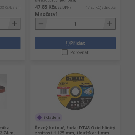
Mezisoučet (1 jednotka)
47,85 Kč
00 Kč/balení
(bez DPH)
47,85 Kč/jednotka
Množství
Přidat
Porovnat
Skladem
amika
Řezný kotouč, řada: DT43 Oxid hlinitý
 2.74 m,
zrnitost 1 125 mm, tloušťka: 1 mm