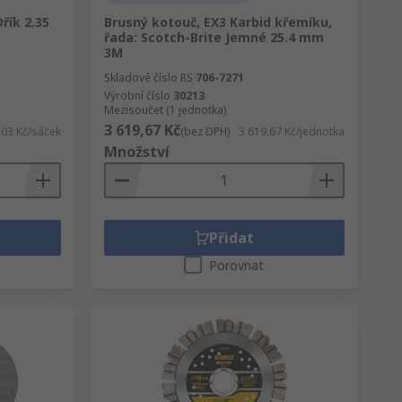
řík 2.35
Brusný kotouč, EX3 Karbid křemíku,
řada: Scotch-Brite Jemné 25.4 mm
3M
Skladové číslo RS
706-7271
Výrobní číslo
30213
Mezisoučet (1 jednotka)
3 619,67 Kč
,03 Kč/sáček
(bez DPH)
3 619,67 Kč/jednotka
Množství
Přidat
Porovnat