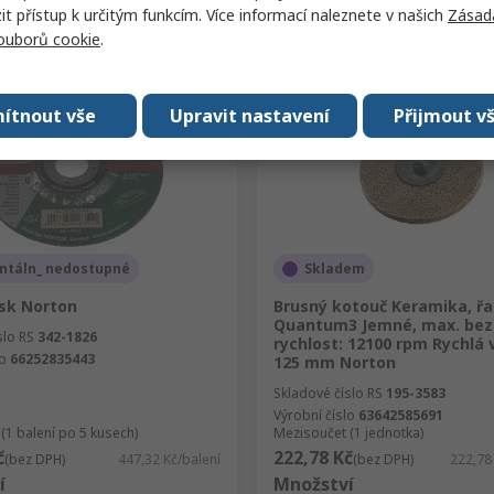
 přístup k určitým funkcím. Více informací naleznete v našich
Zásad
Porovnat
Porovnat
souborů cookie
.
ítnout vše
Upravit nastavení
Přijmout v
táln_ nedostupné
Skladem
isk Norton
Brusný kotouč Keramika, řa
Quantum3 Jemné, max. be
slo RS
342-1826
rychlost: 12100 rpm Rychlá
lo
66252835443
125 mm Norton
Skladové číslo RS
195-3583
Výrobní číslo
63642585691
(1 balení po 5 kusech)
Mezisoučet (1 jednotka)
č
222,78 Kč
(bez DPH)
447,32 Kč/balení
(bez DPH)
222,78
í
Množství