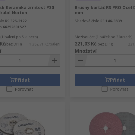
sk Keramika zrnitost P30
Brusný kartáč RS PRO Ocel D
rubé Norton
mm
slo RS
326-2122
Skladové číslo RS
146-3839
lo
66252831527
(1 balení po 5 kusech)
Mezisoučet (1 sáček po 3 kusech)
 Kč
221,03 Kč
(bez DPH)
1 382,71 Kč/balení
(bez DPH)
221
í
Množství
Přidat
Přidat
Porovnat
Porovnat