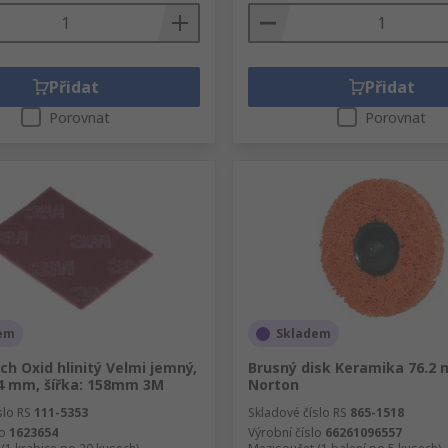
Přidat
Přidat
Porovnat
Porovnat
em
Skladem
ch Oxid hlinitý Velmi jemný,
Brusný disk Keramika 76.2
24 mm, šířka: 158mm 3M
Norton
slo RS
111-5353
Skladové číslo RS
865-1518
lo
1623654
Výrobní číslo
66261096557