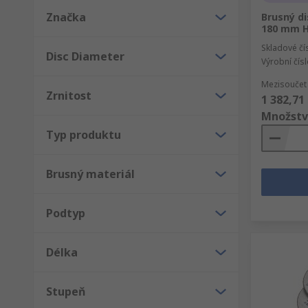
Značka
Brusný di
180 mm H
Skladové čí
Disc Diameter
Výrobní čís
Mezisoučet 
Zrnitost
1 382,71
Množstv
Typ produktu
Brusný materiál
Podtyp
Délka
Stupeň