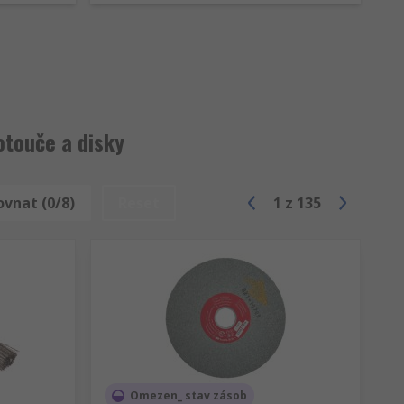
otouče a disky
ovnat (0/8)
Reset
1
z
135
Omezen_ stav zásob