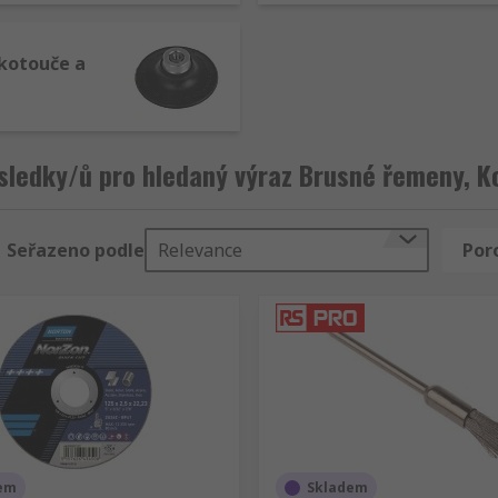
kotouče a
ledky/ů pro hledaný výraz Brusné řemeny, K
Seřazeno podle
Relevance
Por
em
Skladem