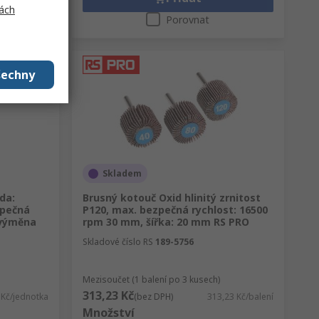
ách
Porovnat
šechny
Skladem
da:
Brusný kotouč Oxid hlinitý zrnitost
zpečná
P120, max. bezpečná rychlost: 16500
 výměna
rpm 30 mm, šířka: 20 mm RS PRO
Skladové číslo RS
189-5756
Mezisoučet (1 balení po 3 kusech)
313,23 Kč
 Kč/jednotka
(bez DPH)
313,23 Kč/balení
Množství