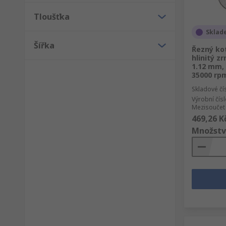
Tloušťka
Sklad
Šířka
Řezný kot
hlinitý z
1.12 mm,
35000 rp
Skladové čí
Výrobní čís
Mezisoučet 
469,26 K
Množstv