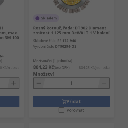
Skladem
II
Řezný kotouč, řada: DT902 Diamant
 mm, max.
zrnitost 1 125 mm DeWALT 1 V balení
pm 3M 100
Skladové číslo RS
172-946
Výrobní číslo
DT90294-QZ
36+
h)
Mezisoučet (1 jednotka)
804,23 Kč
6 Kč/krabice
(bez DPH)
804,23 Kč/jednotka
Množství
Přidat
Porovnat