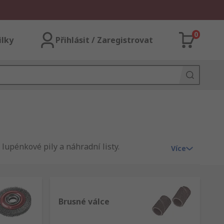
0
ilky
Přihlásit / Zaregistrovat
 lupénkové pily a náhradní listy.
Více
Brusné válce