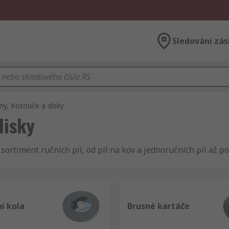
Sledování zás
y, Kotouče a disky
disky
ortiment ručních pil, od pil na kov a jednoručních pil až po
í kola
Brusné kartáče