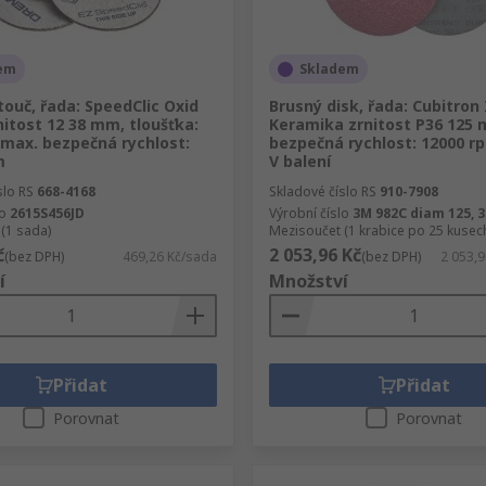
em
Skladem
ouč, řada: SpeedClic Oxid
Brusný disk, řada: Cubitron 
rnitost 12 38 mm, tloušťka:
Keramika zrnitost P36 125
 max. bezpečná rychlost:
bezpečná rychlost: 12000 r
m
V balení
slo RS
668-4168
Skladové číslo RS
910-7908
lo
2615S456JD
Výrobní číslo
3M 982C diam 125, 
(1 sada)
Mezisoučet (1 krabice po 25 kusec
č
2 053,96 Kč
(bez DPH)
469,26 Kč/sada
(bez DPH)
2 053,9
í
Množství
Přidat
Přidat
Porovnat
Porovnat