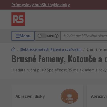
Průmyslový hub
Služby
Novinky
Menu
MPN
/
Elektrické nářadí, Pájení a svařování
/
Brusné řemen
Brusné řemeny, Kotouče a 
Hledáte ruční pilu? Společnost RS má skladem široký s
Abrazivní disky
Abrazivn