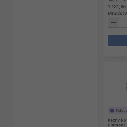
Mezisoučet 
1 181,86
Množstv
Sklad
Řezný kot
Diamant z