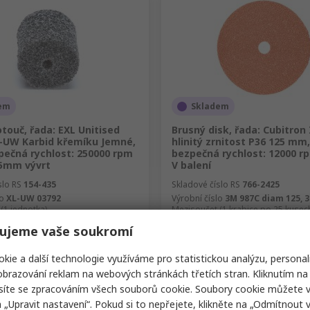
em
Skladem
touč, řada: EXL Unitised
Brusný disk, řada: Cubitron 
-UW Karbid křemíku Jemné,
hlinitý zrnitost P36 125 mm
pečná rychlost: 250000 rpm
bezpečná rychlost: 12000 r
5mm vývrt
V balení
slo RS
154-435
Skladové číslo RS
766-2425
lo
XL-UW 03792
Výrobní číslo
3M 987C diam 125, 
(1 jednotka)
Mezisoučet (1 krabice po 25 kusec
č
2 369,63 Kč
(bez DPH)
145,83 Kč/jednotka
(bez DPH)
2 369,6
ujeme vaše soukromí
í
Množství
kie a další technologie využíváme pro statistickou analýzu, personal
brazování reklam na webových stránkách třetích stran. Kliknutím na 
síte se zpracováním všech souborů cookie. Soubory cookie můžete 
a „Upravit nastavení“. Pokud si to nepřejete, klikněte na „Odmítnout v
Přidat
Přidat