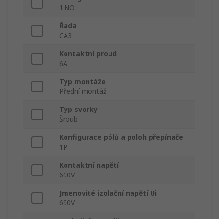
1 NO
Řada
CA3
Kontaktní proud
6A
Typ montáže
Přední montáž
Typ svorky
Šroub
Konfigurace pólů a poloh přepínače
1P
Kontaktní napětí
690V
Jmenovité izolační napětí Ui
690V