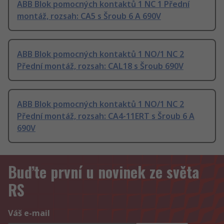
ABB Blok pomocných kontaktů 1 NC 1 Přední
montáž, rozsah: CA5 s Šroub 6 A 690V
ABB Blok pomocných kontaktů 1 NO/1 NC 2
Přední montáž, rozsah: CAL18 s Šroub 690V
ABB Blok pomocných kontaktů 1 NO/1 NC 2
Přední montáž, rozsah: CA4-11ERT s Šroub 6 A
690V
Buďte první u novinek ze světa
RS
Váš e-mail