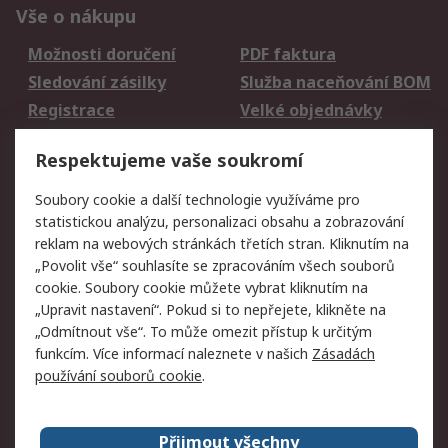
Vše o nákupu
Možnosti doručení
PDF faktura
Sledování zásilky
Služba naceňování BOM
Registrace
Velké objednávky
Vrácení zboží
Respektujeme vaše soukromí
Právní
Soubory cookie a další technologie využíváme pro
statistickou analýzu, personalizaci obsahu a zobrazování
Autorská práva
Obchodní podmínky
reklam na webových stránkách třetích stran. Kliknutím na
společnosti RS
„Povolit vše“ souhlasíte se zpracováním všech souborů
Prohlášení o ochraně
Zabezpečení
cookie. Soubory cookie můžete vybrat kliknutím na
údajů
elektronické pošty
„Upravit nastavení“. Pokud si to nepřejete, klikněte na
Zásady pro soubory
Zásady ochrany
„Odmítnout vše“. To může omezit přístup k určitým
cookie
osobních údajů
funkcím. Více informací naleznete v našich
Zásadách
používání souborů cookie
.
O naší společnosti
Přijmout všechny
Celosvětově
Kontakt