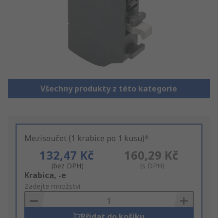
Všechny produkty z této kategorie
Mezisoučet (1 krabice po 1 kusu)*
132,47 Kč
160,29 Kč
(bez DPH)
(s DPH)
Add
Krabica, -e
to
Zadejte množství
Basket
Přidat do košíku