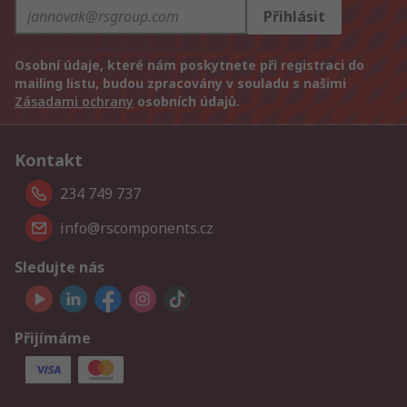
Přihlásit
Osobní údaje, které nám poskytnete při registraci do
mailing listu, budou zpracovány v souladu s našimi
Zásadami ochrany
osobních údajů.
Kontakt
234 749 737
info@rscomponents.cz
Sledujte nás
Přijímáme