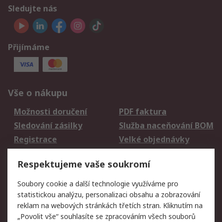
Sledujte nás
Přijímáme
Vše o nákupu
Možnosti doručení
PDF faktura
Sledování zásilky
Služba naceňování BOM
Registrace
Velké objednávky
Vrácení zboží
Respektujeme vaše soukromí
Právní
Soubory cookie a další technologie využíváme pro
statistickou analýzu, personalizaci obsahu a zobrazování
Autorská práva
Obchodní podmínky
reklam na webových stránkách třetích stran. Kliknutím na
společnosti RS
„Povolit vše“ souhlasíte se zpracováním všech souborů