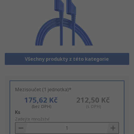
Všechny produkty z této kategorie
Mezisoučet (1 jednotka)*
175,62 Kč
212,50 Kč
(bez DPH)
(s DPH)
Add
Ks
to
Zadejte množství
Basket