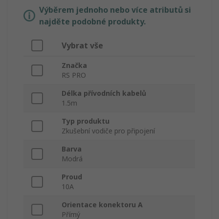
Výběrem jednoho nebo více atributů si
najděte podobné produkty.
Vybrat vše
Značka
RS PRO
Délka přívodních kabelů
1.5m
Typ produktu
Zkušební vodiče pro připojení
Barva
Modrá
Proud
10A
Orientace konektoru A
Přímý