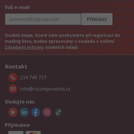
Váš e-mail
Přihlásit
Osobní údaje, které nám poskytnete při registraci do
mailing listu, budou zpracovány v souladu s našimi
Zásadami ochrany
osobních údajů.
Kontakt
234 749 737
info@rscomponents.cz
Sledujte nás
Přijímáme