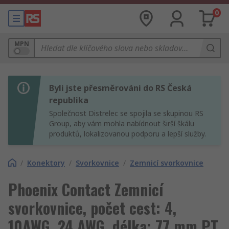
0
MPN
Byli jste přesměrováni do RS Česká
republika
Společnost Distrelec se spojila se skupinou RS
Group, aby vám mohla nabídnout širší škálu
produktů, lokalizovanou podporu a lepší služby.
/
Konektory
/
Svorkovnice
/
Zemnicí svorkovnice
Phoenix Contact Zemnicí
svorkovnice, počet cest: 4,
10AWG, 24 AWG, délka: 77 mm PT