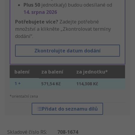
Plus
50
jednotka(y) budou odesílané od
14. srpna 2026
Potřebujete více?
Zadejte potřebné
množství a klikněte „Zkontrolovat termíny
dodání“.
Zkontrolujte datum dodání
balení
za balení
za jednotku*
1 +
571,54 Kč
114,308 Kč
*orientační cena
Přidat do seznamu dílů
Skladové číslo RS
:
708-1674