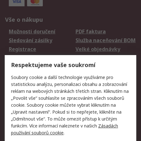
Vše o nákupu
Možnosti doručení
PDF faktura
Sledování zásilky
Služba naceňování BOM
Registrace
Velké objednávky
Vrácení zboží
Respektujeme vaše soukromí
Právní
Soubory cookie a další technologie využíváme pro
statistickou analýzu, personalizaci obsahu a zobrazování
Autorská práva
Obchodní podmínky
reklam na webových stránkách třetích stran. Kliknutím na
společnosti RS
„Povolit vše“ souhlasíte se zpracováním všech souborů
Prohlášení o ochraně
Zabezpečení
cookie. Soubory cookie můžete vybrat kliknutím na
údajů
elektronické pošty
„Upravit nastavení“. Pokud si to nepřejete, klikněte na
Zásady pro soubory
Zásady ochrany
„Odmítnout vše“. To může omezit přístup k určitým
cookie
osobních údajů
funkcím. Více informací naleznete v našich
Zásadách
používání souborů cookie
.