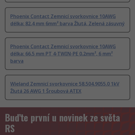
Phoenix Contact Zemnicí svorkovnice 10AWG
délka: 82.4 mm 6mm² barva Žlutá, Zelená zásuvný
Phoenix Contact Zemnicí svorkovnice 10AWG
délka: 66.5 mm PT 4-TWIN-PE 0.2mm², 6 mm²
barva
Wieland Zemnicí svorkovnice 58.504.9055.0 1kV
Žlutá 26 AWG 1 Šroubová ATEX
Buďte první u novinek ze světa
RS