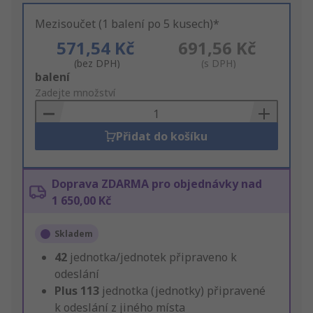
Mezisoučet (1 balení po 5 kusech)*
571,54 Kč
691,56 Kč
(bez DPH)
(s DPH)
Add
balení
to
Zadejte množství
Basket
Přidat do košíku
Doprava ZDARMA pro objednávky nad
1 650,00 Kč
Skladem
42
jednotka/jednotek připraveno k
odeslání
Plus
113
jednotka (jednotky) připravené
k odeslání z jiného místa