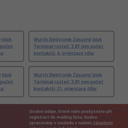
 blok
Wurth Elektronik Zásuvný blok
 počet
Terminal rozteč: 3.81 mm počet
a:
kontaktů: 4, orientace těla:
 blok
Wurth Elektronik Zásuvný blok
 počet
Terminal rozteč: 3.81 mm počet
a:
kontaktů: 21, orientace těla:
Osobní údaje, které nám poskytnete při
registraci do mailing listu, budou
zpracovány v souladu s našimi
Zásadami