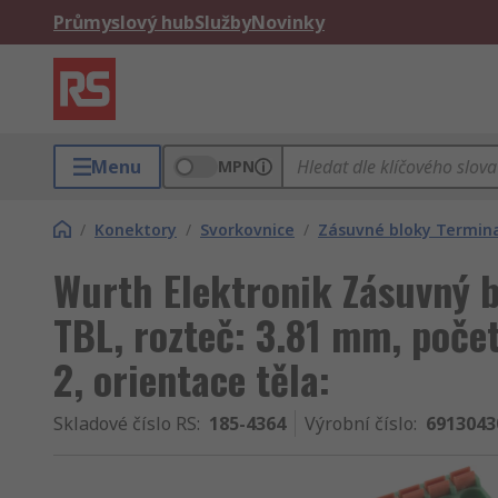
Průmyslový hub
Služby
Novinky
Menu
MPN
/
Konektory
/
Svorkovnice
/
Zásuvné bloky Termin
Wurth Elektronik Zásuvný b
TBL, rozteč: 3.81 mm, počet
2, orientace těla:
Skladové číslo RS
:
185-4364
Výrobní číslo
:
6913043