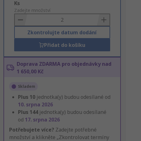
Add
Ks
to
Zadejte množství
Basket
Zkontrolujte datum dodání
Přidat do košíku
Doprava ZDARMA pro objednávky nad
1 650,00 Kč
Skladem
Plus
10
jednotka(y) budou odesílané od
10. srpna 2026
Plus
144
jednotka(y) budou odesílané
od
17. srpna 2026
Potřebujete více?
Zadejte potřebné
množství a klikněte „Zkontrolovat termíny