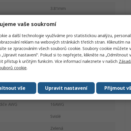
3.81mm
12A
ujeme vaše soukromí
1
kie a další technologie využíváme pro statistickou analýzu, personal
brazování reklam na webových stránkách třetích stran. Kliknutím na 
odiče mm²
0.21mm²
síte se zpracováním všech souborů cookie. Soubory cookie můžete 
a „Upravit nastavení“. Pokud si to nepřejete, klikněte na „Odmítnout v
Polyamid
 přístup k určitým funkcím. Více informací naleznete v našich
Zásad
souborů cookie
.
odiče mm²
1.31mm²
Vnější
ítnout vše
Upravit nastavení
Přijmout v
odiče AWG
24AWG
odiče AWG
16AWG
Svislé
Zelená