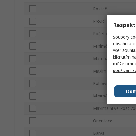
Rozteč
Proud
Respekt
Počet řad
Soubory coo
obsahu a zo
Minimální velikost v
vše“ souhla
kliknutím n
Materiál pouzdra
může omezit
používání 
Maximální velikost v
Pohlaví konektoru
Odm
Minimální velikost v
Maximální velikost v
Orientace
Barva