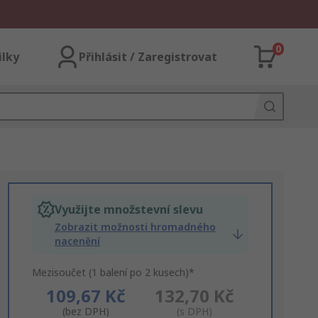
0
ilky
Přihlásit / Zaregistrovat
Využijte množstevní slevu
Zobrazit možnosti hromadného
nacenění
Mezisoučet (1 balení po 2 kusech)*
109,67 Kč
132,70 Kč
(bez DPH)
(s DPH)