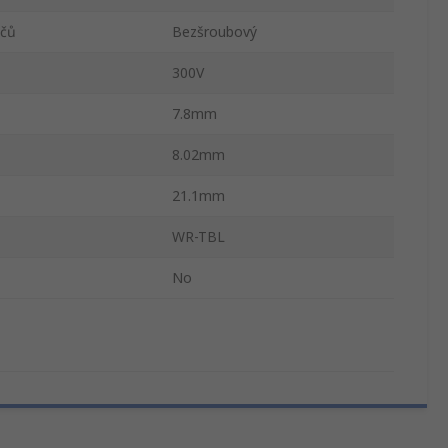
ičů
Bezšroubový
300V
7.8mm
8.02mm
21.1mm
WR-TBL
No