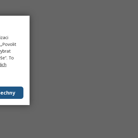
izaci
„Povolit
vybrat
še“. To
ách
šechny