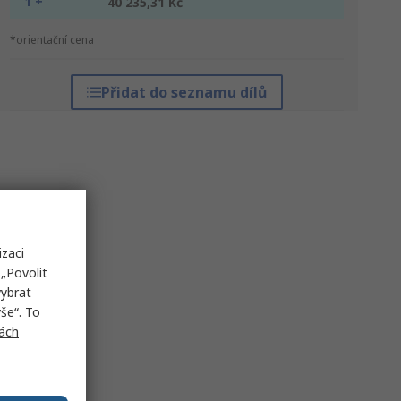
1 +
40 235,31 Kč
*orientační cena
Přidat do seznamu dílů
izaci
„Povolit
vybrat
še“. To
ách