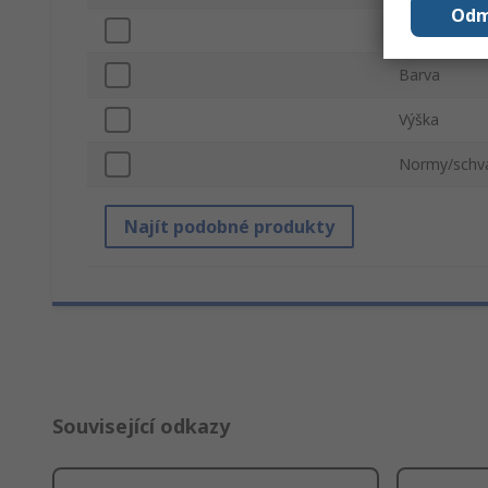
Odm
Šířka
Barva
Výška
Normy/schvá
Najít podobné produkty
Související odkazy