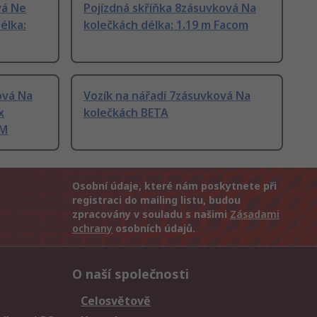
vá Ne
Pojízdná skříňka 8zásuvková Na
élka:
kolečkách délka: 1.19 m Facom
ová Na
Vozík na nářadí 7zásuvková Na
x
kolečkách BETA
AM
Osobní údaje, které nám poskytnete při
registraci do mailing listu, budou
zpracovány v souladu s našimi
Zásadami
ochrany
osobních údajů.
O naší společnosti
Celosvětově