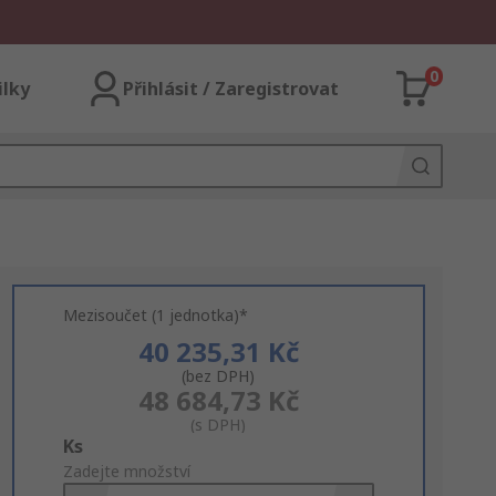
0
ilky
Přihlásit / Zaregistrovat
Mezisoučet (1 jednotka)*
40 235,31 Kč
(bez DPH)
48 684,73 Kč
(s DPH)
Add
Ks
to
Zadejte množství