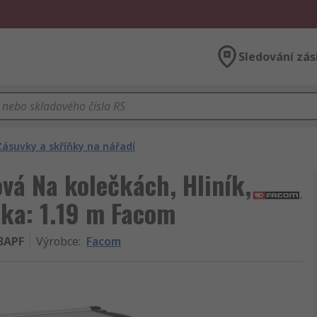
Sledování zás
Zásuvky a skříňky na nářadí
vá Na kolečkách, Hliník,
lka: 1.19 m Facom
3APF
Výrobce
:
Facom