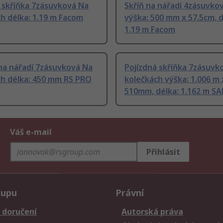
 skříňka 7zásuvková Na
Skříň na nářadí 4zásuvko
h délka: 1.19 m Facom
výška: 500 mm x 57.5cm, d
1.19 m Facom
na nářadí 7zásuvková Na
Pojízdná skříňka 7zásuvk
ch délka: 450 mm RS PRO
kolečkách výška: 1.006 m 
510mm, délka: 1.162 m S
Váš e-mail
Přihlásit
kupu
Právní
 doručení
Autorská práva