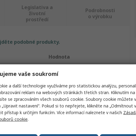
Legislativa a
Podrobnosti
životní
o výrobku
prostředí
ajděte podobné produkty.
Hodnota
Facom
ujeme vaše soukromí
Hliník
kie a další technologie využíváme pro statistickou analýzu, personal
brazování reklam na webových stránkách třetích stran. Kliknutím na 
u
Skříňka na nářadí
síte se zpracováním všech souborů cookie. Soubory cookie můžete 
a „Upravit nastavení“. Pokud si to nepřejete, klikněte na „Odmítnout v
ek
7
 přístup k určitým funkcím. Více informací naleznete v našich
Zásad
souborů cookie
.
h
Ano
1.19m