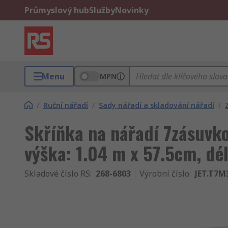
Průmyslový hub
Služby
Novinky
Menu
MPN
/
Ruční nářadí
/
Sady nářadí a skladování nářadí
/
Skříňka na nářadí 7zásuvko
výška: 1.04 m x 57.5cm, dé
Skladové číslo RS
:
268-6803
Výrobní číslo
:
JET.T7M