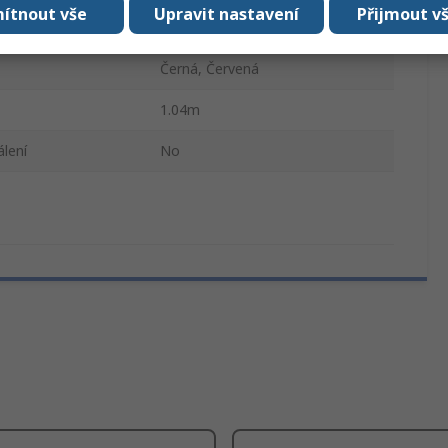
ítnout vše
Upravit nastavení
Přijmout v
57.5cm
Černá, Červená
1.04m
lení
No