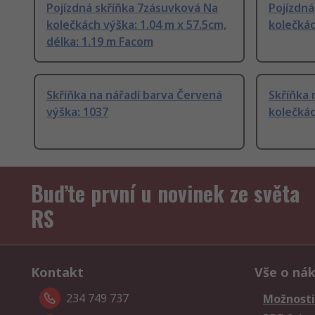
Pojízdná skříňka 7zásuvková Na
Pojízdná
kolečkách výška: 1.04 m x 57.5cm,
kolečkác
délka: 1.19 m Facom
Skříňka na nářadí barva Červená
Skříňka 
výška: 1037
kolečká
Buďte první u novinek ze světa
RS
Kontakt
Vše o ná
234 749 737
Možnosti