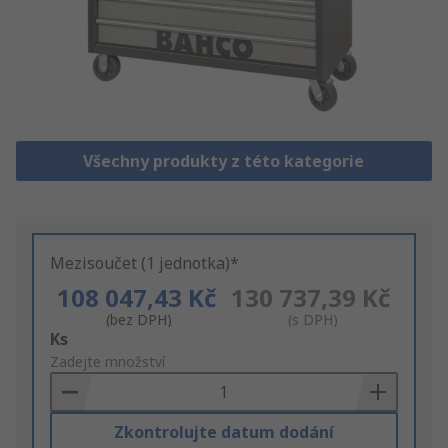
Všechny produkty z této kategorie
Mezisoučet (1 jednotka)*
108 047,43 Kč
130 737,39 Kč
(bez DPH)
(s DPH)
Add
Ks
to
Zadejte množství
Basket
Zkontrolujte datum dodání