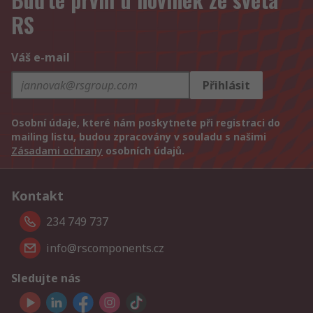
RS
Váš e-mail
Přihlásit
Osobní údaje, které nám poskytnete při registraci do
mailing listu, budou zpracovány v souladu s našimi
Zásadami ochrany
osobních údajů.
Kontakt
234 749 737
info@rscomponents.cz
Sledujte nás