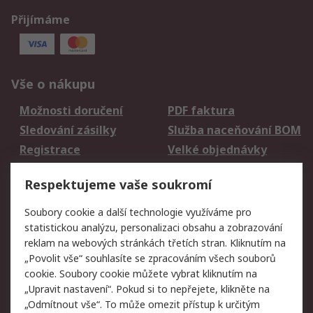
Přijímáme
Vše o nákupu
Možnosti doručení
PDF faktura
Sledování zásilky
Služba naceňování BOM
Registrace
Velké objednávky
Vrácení zboží
Respektujeme vaše soukromí
Právní
Soubory cookie a další technologie využíváme pro
statistickou analýzu, personalizaci obsahu a zobrazování
Autorská práva
Obchodní podmínky
reklam na webových stránkách třetích stran. Kliknutím na
společnosti RS
„Povolit vše“ souhlasíte se zpracováním všech souborů
Prohlášení o ochraně
Zabezpečení
cookie. Soubory cookie můžete vybrat kliknutím na
údajů
elektronické pošty
„Upravit nastavení“. Pokud si to nepřejete, klikněte na
Zásady pro soubory
Zásady ochrany
„Odmítnout vše“. To může omezit přístup k určitým