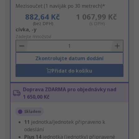
Mezisoučet (1 naviják po 30 metrech)*
882,64 Kč
1 067,99 Kč
(bez DPH)
(s DPH)
Add
cívka, -y
to
Zadejte množství
Basket
Zkontrolujte datum dodání
Přidat do košíku
Doprava ZDARMA pro objednávky nad
1 650,00 Kč
Skladem
11
jednotka/jednotek připraveno k
odeslání
Plus
14
jednotka (jednotky) připravené