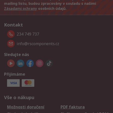
mailing listu, budou zpracovány v souladu s našimi
Zásadami ochrany
osobních údajů.
Kontakt
234 749 737
info@rscomponents.cz
Sledujte nás
Přijímáme
Vše o nákupu
Možnosti doručení
PDF faktura