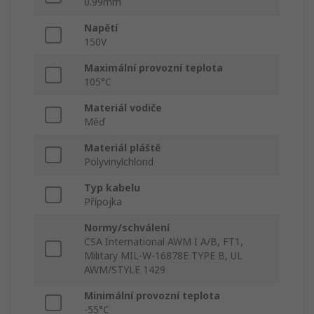
0.99mm
Napětí
150V
Maximální provozní teplota
105°C
Materiál vodiče
Měď
Materiál pláště
Polyvinylchlorid
Typ kabelu
Přípojka
Normy/schválení
CSA International AWM I A/B, FT1,
Military MIL-W-16878E TYPE B, UL
AWM/STYLE 1429
Minimální provozní teplota
-55°C