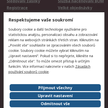
Sledování zásilky
Služba naceňování BOM
Registrace
Velké objednávky
Vrácení zboží
Respektujeme vaše soukromí
Právní
Soubory cookie a další technologie využíváme pro
statistickou analýzu, personalizaci obsahu a zobrazování
Autorská práva
Obchodní podmínky
reklam na webových stránkách třetích stran. Kliknutím na
společnosti RS
„Povolit vše“ souhlasíte se zpracováním všech souborů
Prohlášení o ochraně
Zabezpečení
cookie. Soubory cookie můžete vybrat kliknutím na
údajů
elektronické pošty
„Upravit nastavení“. Pokud si to nepřejete, klikněte na
Zásady pro soubory
Zásady ochrany
„Odmítnout vše“. To může omezit přístup k určitým
cookie
osobních údajů
funkcím. Více informací naleznete v našich
Zásadách
používání souborů cookie
.
O naší společnosti
Přijmout všechny
Celosvětově
Kontakt
O naší společnosti
RS Group
Upravit nastavení
Kariéra
Ocenění
Odmítnout vše