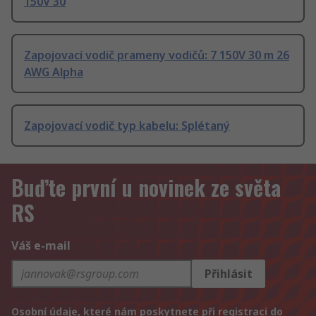
150V 30
Zapojovací vodič prameny vodičů: 7 150V 30 m 26
AWG Alpha
Zapojovací vodič typ kabelu: Splétaný
Buďte první u novinek ze světa
RS
Váš e-mail
Přihlásit
Osobní údaje, které nám poskytnete při registraci do