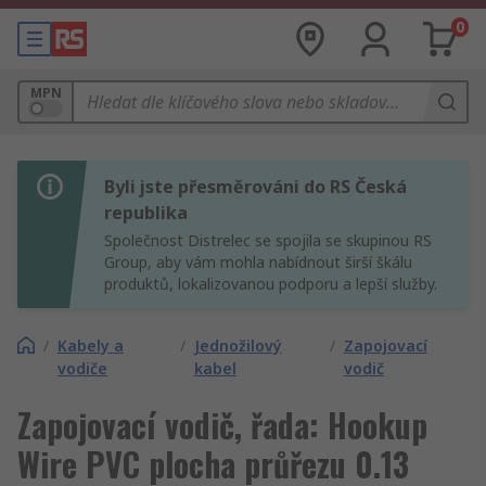
0
MPN
Byli jste přesměrováni do RS Česká
republika
Společnost Distrelec se spojila se skupinou RS
Group, aby vám mohla nabídnout širší škálu
produktů, lokalizovanou podporu a lepší služby.
/
Kabely a
/
Jednožilový
/
Zapojovací
vodiče
kabel
vodič
Zapojovací vodič, řada: Hookup
Wire PVC plocha průřezu 0.13