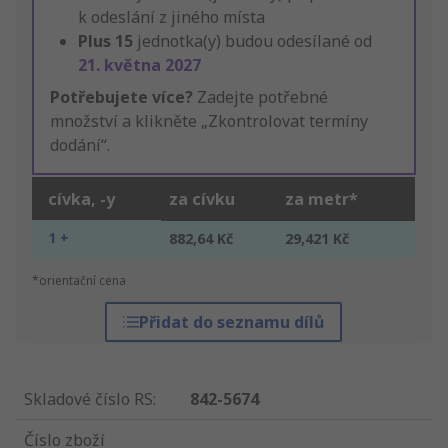
k odeslání z jiného místa
Plus
15
jednotka(y) budou odesílané od
21. května 2027
Potřebujete více?
Zadejte potřebné
množství a klikněte „Zkontrolovat termíny
dodání“.
cívka, -y
za cívku
za metr*
1 +
882,64 Kč
29,421 Kč
*orientační cena
Přidat do seznamu dílů
Skladové číslo RS
:
842-5674
Číslo zboží