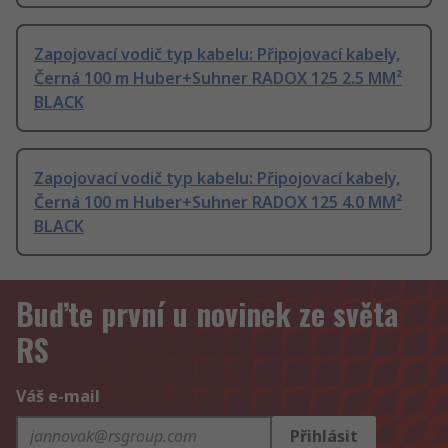
Zapojovací vodič typ kabelu: Připojovací kabely,
Černá 100 m Huber+Suhner RADOX 125 2.5 MM²
BLACK
Zapojovací vodič typ kabelu: Připojovací kabely,
Černá 100 m Huber+Suhner RADOX 125 4.0 MM²
BLACK
Buďte první u novinek ze světa
RS
Váš e-mail
Přihlásit