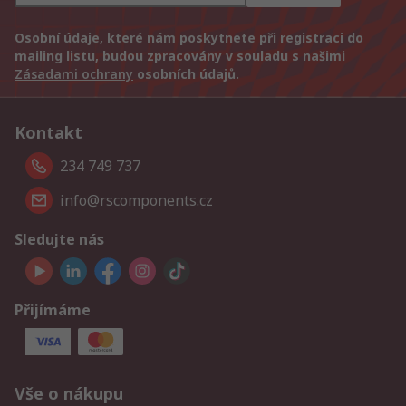
Osobní údaje, které nám poskytnete při registraci do
mailing listu, budou zpracovány v souladu s našimi
Zásadami ochrany
osobních údajů.
Kontakt
234 749 737
info@rscomponents.cz
Sledujte nás
Přijímáme
Vše o nákupu