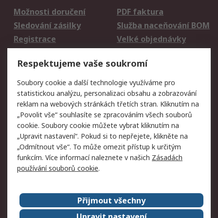
Možnosti doručení
PDF faktura
Sledování zásilky
Služba naceňování BOM
Registrace
Velké objednávky
Vrácení zboží
Respektujeme vaše soukromí
Právní
Soubory cookie a další technologie využíváme pro
statistickou analýzu, personalizaci obsahu a zobrazování
Autorská práva
Obchodní podmínky
reklam na webových stránkách třetích stran. Kliknutím na
společnosti RS
„Povolit vše“ souhlasíte se zpracováním všech souborů
Prohlášení o ochraně
Zabezpečení
cookie. Soubory cookie můžete vybrat kliknutím na
údajů
elektronické pošty
„Upravit nastavení“. Pokud si to nepřejete, klikněte na
Zásady pro soubory
Zásady ochrany
„Odmítnout vše“. To může omezit přístup k určitým
cookie
osobních údajů
funkcím. Více informací naleznete v našich
Zásadách
používání souborů cookie
.
O naší společnosti
Přijmout všechny
Celosvětově
Kontakt
O naší společnosti
RS Group
Upravit nastavení