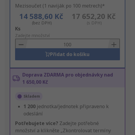
Mezisoučet (1 naviják po 100 metrech)*
14 588,60 Kč
17 652,20 Kč
(bez DPH)
(s DPH)
Add
Ks
to
Zadejte množství
Basket
Přidat do košíku
Doprava ZDARMA pro objednávky nad
1 650,00 Kč
Skladem
1 200
jednotka/jednotek připraveno k
odeslání
Potřebujete více?
Zadejte potřebné
množství a klikněte „Zkontrolovat termíny