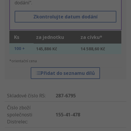
dodání“.
Zkontrolujte datum dodání
Ks
za jednotku
za cívku*
100 +
145,886 Kč
14 588,60 Kč
*orientační cena
Přidat do seznamu dílů
Skladové číslo RS
:
287-6795
Číslo zboží
společnosti
155-41-478
Distrelec
: