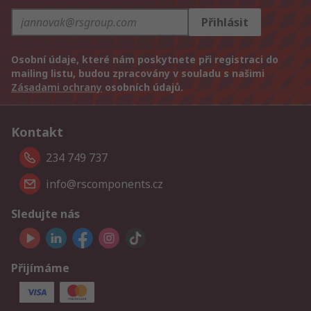
Přihlásit
Osobní údaje, které nám poskytnete při registraci do
mailing listu, budou zpracovány v souladu s našimi
Zásadami ochrany
osobních údajů.
Kontakt
234 749 737
info@rscomponents.cz
Sledujte nás
Přijímáme