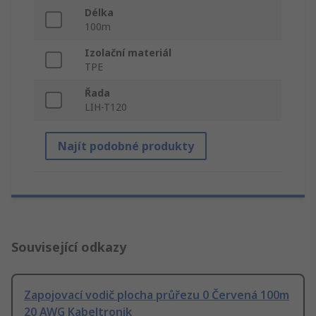
Délka
100m
Izolační materiál
TPE
Řada
LIH-T120
Najít podobné produkty
Související odkazy
Zapojovací vodič plocha průřezu 0 Červená 100m
20 AWG Kabeltronik