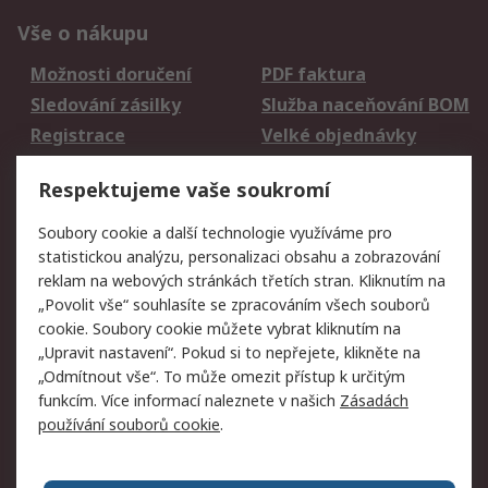
Vše o nákupu
Možnosti doručení
PDF faktura
Sledování zásilky
Služba naceňování BOM
Registrace
Velké objednávky
Vrácení zboží
Respektujeme vaše soukromí
Právní
Soubory cookie a další technologie využíváme pro
statistickou analýzu, personalizaci obsahu a zobrazování
Autorská práva
Obchodní podmínky
reklam na webových stránkách třetích stran. Kliknutím na
společnosti RS
„Povolit vše“ souhlasíte se zpracováním všech souborů
Prohlášení o ochraně
Zabezpečení
cookie. Soubory cookie můžete vybrat kliknutím na
údajů
elektronické pošty
„Upravit nastavení“. Pokud si to nepřejete, klikněte na
Zásady pro soubory
Zásady ochrany
„Odmítnout vše“. To může omezit přístup k určitým
cookie
osobních údajů
funkcím. Více informací naleznete v našich
Zásadách
používání souborů cookie
.
O naší společnosti