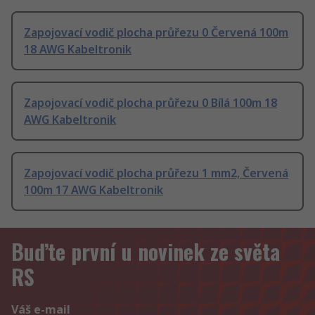
Zapojovací vodič plocha průřezu 0 Červená 100m
18 AWG Kabeltronik
Zapojovací vodič plocha průřezu 0 Bílá 100m 18
AWG Kabeltronik
Zapojovací vodič plocha průřezu 1 mm2, Červená
100m 17 AWG Kabeltronik
Buďte první u novinek ze světa
RS
Váš e-mail