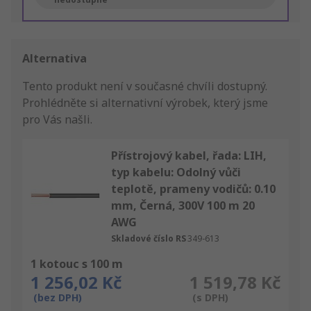
Alternativa
Tento produkt není v současné chvíli dostupný.
Prohlédněte si alternativní výrobek, který jsme
pro Vás našli.
Přístrojový kabel, řada: LIH,
typ kabelu: Odolný vůči
teplotě, prameny vodičů: 0.10
mm, Černá, 300V 100 m 20
AWG
Skladové číslo RS
349-613
1 kotouc s 100 m
1 256,02 Kč
1 519,78 Kč
(bez DPH)
(s DPH)