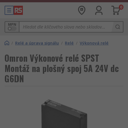
0
MPN
/
Relé a úprava signálu
/
Relé
/
Výkonová relé
Omron Výkonové relé SPST
Montáž na plošný spoj 5A 24V dc
G6DN