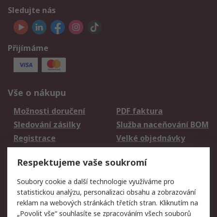
Sledujte nás
Přijímáme
Vše o nákupu
Možnosti doručení
PDF faktura
Sledování zásilky
Služba naceňování BOM
Registrace
Velké objednávky
Vrácení zboží
Respektujeme vaše soukromí
Právní
Soubory cookie a další technologie využíváme pro
statistickou analýzu, personalizaci obsahu a zobrazování
Autorská práva
Obchodní podmínky
reklam na webových stránkách třetích stran. Kliknutím na
společnosti RS
„Povolit vše“ souhlasíte se zpracováním všech souborů