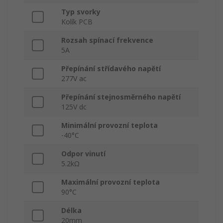
Typ svorky
Kolík PCB
Rozsah spínací frekvence
5A
Přepínání střídavého napětí
277V ac
Přepínání stejnosměrného napětí
125V dc
Minimální provozní teplota
-40°C
Odpor vinutí
5.2kΩ
Maximální provozní teplota
90°C
Délka
20mm