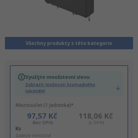
Všechny produkty z této kategorie
Využijte množstevní slevu
Zobrazit možnosti hromadného
nacenění
Mezisoučet (1 jednotka)*
97,57 Kč
118,06 Kč
(bez DPH)
(s DPH)
Add
Ks
to
Zadejte množství