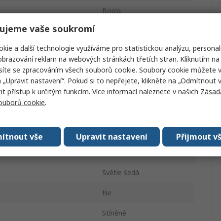
Bopla
ujeme vaše soukromí
Hliník
kie a další technologie využíváme pro statistickou analýzu, personal
Univerzální skříň
brazování reklam na webových stránkách třetích stran. Kliknutím na 
síte se zpracováním všech souborů cookie. Soubory cookie můžete 
90mm
a „Upravit nastavení“. Pokud si to nepřejete, klikněte na „Odmítnout v
 přístup k určitým funkcím. Více informací naleznete v našich
Zásad
259mm
souborů cookie
.
128mm
IP66, IP68, IP69
ítnout vše
Upravit nastavení
Přijmout v
Světle šedá
Světle šedá
Ne
Stíněné