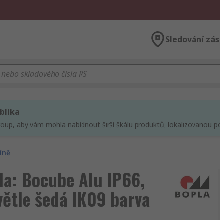
Sledování zás
blika
roup, aby vám mohla nabídnout širší škálu produktů, lokalizovanou po
íně
da: Bocube Alu IP66,
větle šedá IK09 barva