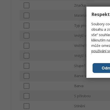
Značka
Respekt
Materiál tělesa
Soubory coo
Typ produktu
obsahu a zo
vše“ souhla
Vnější výška
kliknutím n
může omezit
Vnitřní šířka
používání 
Vnější šířka
Stupeň krytí IP
Odm
Barva víka
Barva
S přírubou
Stínění