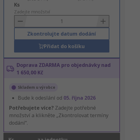
Add
Ks
to
Zadejte množství
Basket
Zkontrolujte datum dodání
Přidat do košíku
Doprava ZDARMA pro objednávky nad
1 650,00 Kč
Skladem u výrobce
Bude k odeslání od
05. října 2026
Potřebujete více?
Zadejte potřebné
množství a klikněte „Zkontrolovat termíny
dodání“.
Ks
za jednotku