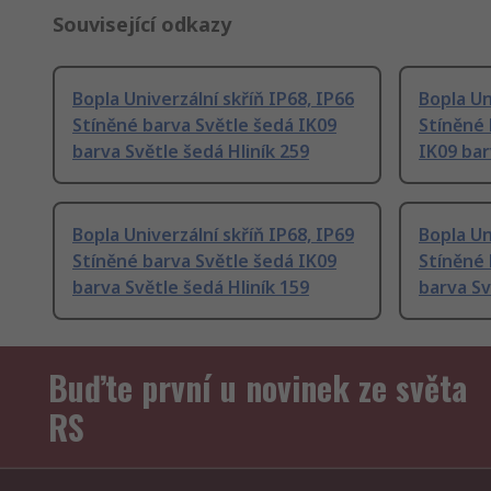
Související odkazy
Bopla Univerzální skříň IP68, IP66
Bopla Un
Stíněné barva Světle šedá IK09
Stíněné 
barva Světle šedá Hliník 259
IK09 bar
Bopla Univerzální skříň IP68, IP69
Bopla Un
Stíněné barva Světle šedá IK09
Stíněné 
barva Světle šedá Hliník 159
barva Sv
Buďte první u novinek ze světa
RS