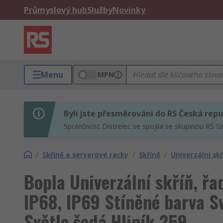
Průmyslový hub
Služby
Novinky
Menu
MPN
Byli jste přesměrováni do RS Česká repu
Společnost Distrelec se spojila se skupinou RS G
/
Skříně a serverové racky
/
Skříně
/
Univerzální skř
Bopla Univerzální skříň, řa
IP68, IP69 Stíněné barva S
Světle šedá Hliník 259