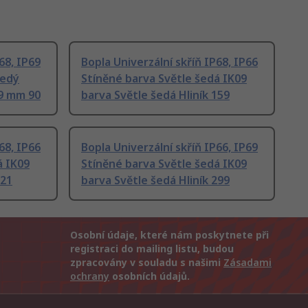
68, IP69
Bopla Univerzální skříň IP68, IP66
šedý
Stíněné barva Světle šedá IK09
59 mm 90
barva Světle šedá Hliník 159
68, IP66
Bopla Univerzální skříň IP66, IP69
á IK09
Stíněné barva Světle šedá IK09
121
barva Světle šedá Hliník 299
Osobní údaje, které nám poskytnete při
registraci do mailing listu, budou
zpracovány v souladu s našimi
Zásadami
ochrany
osobních údajů.