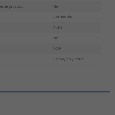
pečné prostory
Ne
Bocube Alu
RoHS
Ne
IK09
Pěnový polyuretan