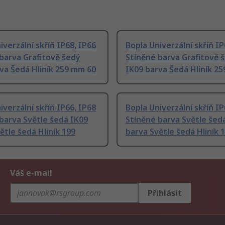
iverzální skříň IP68, IP66
Bopla Univerzální skříň IP
barva Grafitově šedý
Stíněné barva Grafitově 
va Šedá Hliník 259 mm 60
IK09 barva Šedá Hliník 2
iverzální skříň IP66, IP68
Bopla Univerzální skříň IP
barva Světle šedá IK09
Stíněné barva Světle šed
ětle šedá Hliník 199
barva Světle šedá Hliník 
Váš e-mail
Přihlásit