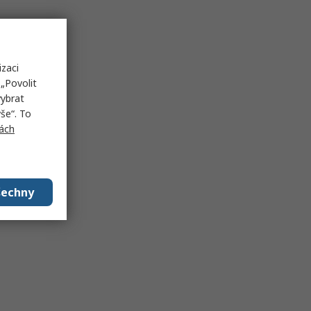
izaci
„Povolit
vybrat
še“. To
ách
šechny