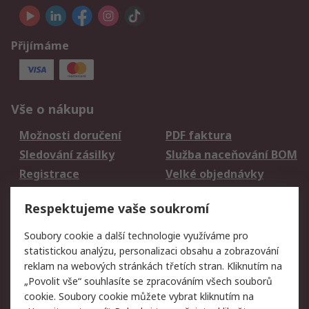
Přijímáme
Vše o nákupu
Možnosti doručení
PDF faktura
Sledování zásilky
Služba naceňování BOM
Registrace
Velké objednávky
Vrácení zboží
Respektujeme vaše soukromí
Právní
Soubory cookie a další technologie využíváme pro
statistickou analýzu, personalizaci obsahu a zobrazování
Autorská práva
Obchodní podmínky
reklam na webových stránkách třetích stran. Kliknutím na
společnosti RS
„Povolit vše“ souhlasíte se zpracováním všech souborů
Prohlášení o ochraně
Zabezpečení
cookie. Soubory cookie můžete vybrat kliknutím na
údajů
elektronické pošty