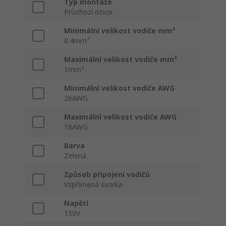
Typ montáže
Průchozí otvor
Minimální velikost vodiče mm²
0.4mm²
Maximální velikost vodiče mm²
1mm²
Minimální velikost vodiče AWG
26AWG
Maximální velikost vodiče AWG
18AWG
Barva
Zelená
Způsob připojení vodičů
Vzpřímená svorka
Napětí
150V