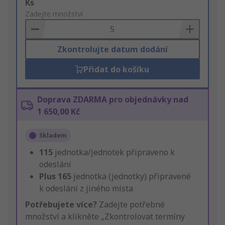
Add
Ks
to
Zadejte množství
Basket
Zkontrolujte datum dodání
Přidat do košíku
Doprava ZDARMA pro objednávky nad
1 650,00 Kč
Skladem
115
jednotka/jednotek připraveno k
odeslání
Plus
165
jednotka (jednotky) připravené
k odeslání z jiného místa
Potřebujete více?
Zadejte potřebné
množství a klikněte „Zkontrolovat termíny