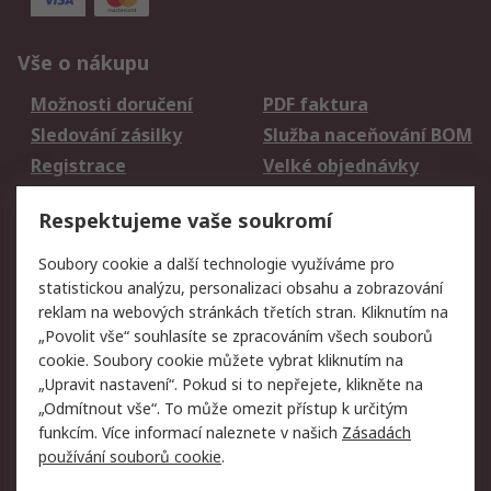
Vše o nákupu
Možnosti doručení
PDF faktura
Sledování zásilky
Služba naceňování BOM
Registrace
Velké objednávky
Vrácení zboží
Respektujeme vaše soukromí
Právní
Soubory cookie a další technologie využíváme pro
statistickou analýzu, personalizaci obsahu a zobrazování
Autorská práva
Obchodní podmínky
reklam na webových stránkách třetích stran. Kliknutím na
společnosti RS
„Povolit vše“ souhlasíte se zpracováním všech souborů
Prohlášení o ochraně
Zabezpečení
cookie. Soubory cookie můžete vybrat kliknutím na
údajů
elektronické pošty
„Upravit nastavení“. Pokud si to nepřejete, klikněte na
Zásady pro soubory
Zásady ochrany
„Odmítnout vše“. To může omezit přístup k určitým
cookie
osobních údajů
funkcím. Více informací naleznete v našich
Zásadách
používání souborů cookie
.
O naší společnosti