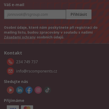
Váš e-mail
Přihlásit
Osobní údaje, které nám poskytnete při registraci do
mailing listu, budou zpracovány v souladu s našimi
Zásadami ochrany
osobních údajů.
Kontakt
234 749 737
info@rscomponents.cz
Sledujte nás
Přijímáme