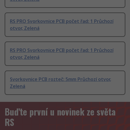
RS PRO Svorkovnice PCB počet řad: 1 Průchozí
otvor, Zelená
RS PRO Svorkovnice PCB počet řad: 1 Průchozí
otvor, Zelená
Svorkovnice PCB rozteč: 5mm Průchozí otvor,
Zelená
Buďte první u novinek ze světa
RS