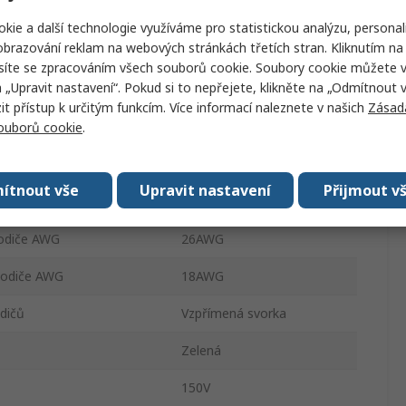
1
kie a další technologie využíváme pro statistickou analýzu, personal
brazování reklam na webových stránkách třetích stran. Kliknutím na 
6A
síte se zpracováním všech souborů cookie. Soubory cookie můžete 
a „Upravit nastavení“. Pokud si to nepřejete, klikněte na „Odmítnout v
vodiče mm²
0.4mm²
 přístup k určitým funkcím. Více informací naleznete v našich
Zásad
souborů cookie
.
Mosaz
Průchozí otvor
ítnout vše
Upravit nastavení
Přijmout v
 vodiče mm²
1mm²
vodiče AWG
26AWG
 vodiče AWG
18AWG
dičů
Vzpřímená svorka
Zelená
150V