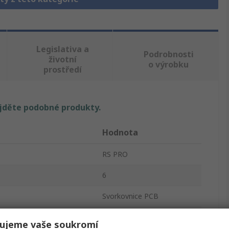
Legislativa a
Podrobnosti
životní
o výrobku
prostředí
ajděte podobné produkty.
Hodnota
RS PRO
6
Svorkovnice PCB
2.54mm
ujeme vaše soukromí