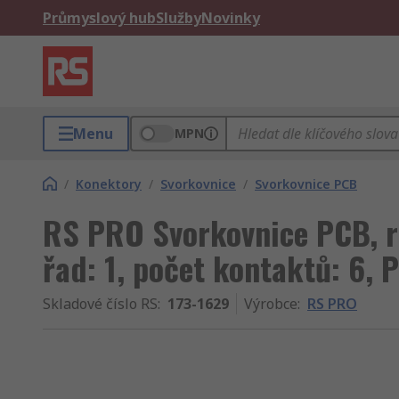
Průmyslový hub
Služby
Novinky
Menu
MPN
/
Konektory
/
Svorkovnice
/
Svorkovnice PCB
RS PRO Svorkovnice PCB, r
řad: 1, počet kontaktů: 6, P
Skladové číslo RS
:
173-1629
Výrobce
:
RS PRO