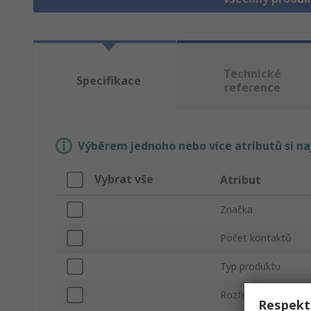
Technické
Specifikace
reference
Výběrem jednoho nebo více atributů si n
Vybrat vše
Atribut
Značka
Počet kontaktů
Typ produktu
Rozteč
Respekt