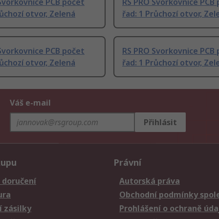
Svorkovnice PCB počet
RS PRO Svorkovnice PCB 
růchozí otvor, Zelená
řad: 1 Průchozí otvor, Zel
Svorkovnice PCB počet
RS PRO Svorkovnice PCB 
růchozí otvor, Zelená
řad: 1 Průchozí otvor, Zel
Váš e-mail
Přihlásit
kupu
Právní
 doručení
Autorská práva
ura
Obchodní podmínky spole
 zásilky
Prohlášení o ochraně úda