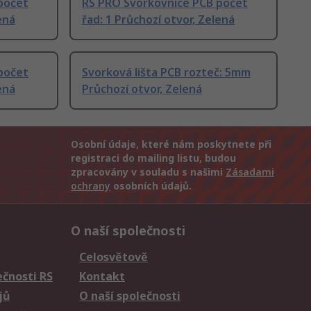
počet
RS PRO Svorkovnice PCB počet
ená
řad: 1 Průchozí otvor, Zelená
počet
Svorková lišta PCB rozteč: 5mm
ená
Průchozí otvor, Zelená
Osobní údaje, které nám poskytnete při
registraci do mailing listu, budou
zpracovány v souladu s našimi
Zásadami
ochrany
osobních údajů.
O naší společnosti
Celosvětově
čnosti RS
Kontakt
jů
O naší společnosti