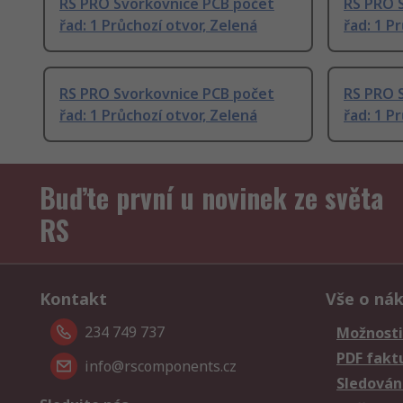
RS PRO Svorkovnice PCB počet
RS PRO 
řad: 1 Průchozí otvor, Zelená
řad: 1 P
RS PRO Svorkovnice PCB počet
RS PRO 
řad: 1 Průchozí otvor, Zelená
řad: 1 P
Buďte první u novinek ze světa
RS
Kontakt
Vše o ná
234 749 737
Možnosti
PDF fakt
info@rscomponents.cz
Sledování