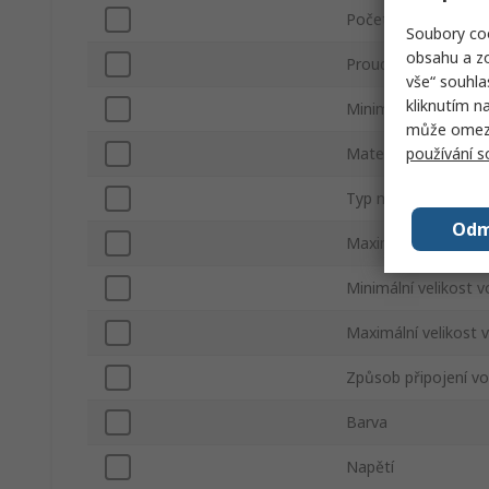
Počet řad
Soubory coo
obsahu a zo
Proud
vše“ souhla
kliknutím n
Minimální velikost 
může omezit
používání 
Materiál pouzdra
Typ montáže
Odm
Maximální velikost
Minimální velikost 
Maximální velikost
Způsob připojení vo
Barva
Napětí