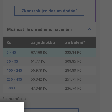
Zkontrolujte datum dodání
Možnosti hromadného nacenění
Ks
za jednotku
za balení*
5 - 45
67,168 Kč
335,84 Kč
50 - 95
61,77 Kč
308,85 Kč
100 - 245
56,978 Kč
284,89 Kč
250 - 495
50,342 Kč
251,71 Kč
500 +
47,348 Kč
236,74 Kč
*orientační cena