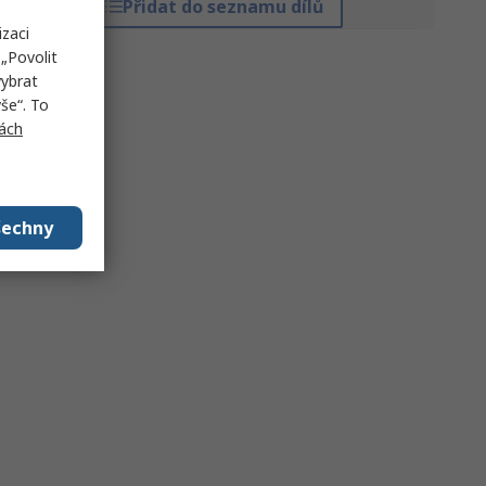
Přidat do seznamu dílů
izaci
„Povolit
vybrat
še“. To
ách
šechny