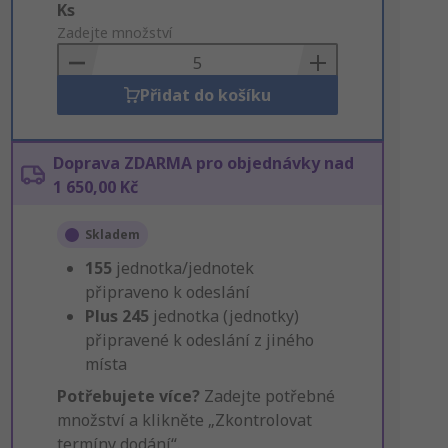
Add
Ks
to
Zadejte množství
Basket
Přidat do košíku
Doprava ZDARMA pro objednávky nad
1 650,00 Kč
Skladem
155
jednotka/jednotek
připraveno k odeslání
Plus
245
jednotka (jednotky)
připravené k odeslání z jiného
místa
Potřebujete více?
Zadejte potřebné
množství a klikněte „Zkontrolovat
termíny dodání“.