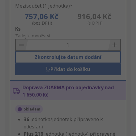
Mezisoučet (1 jednotka)*
757,06 Kč
916,04 Kč
(bez DPH)
(s DPH)
Add
Ks
to
Zadejte množství
Basket
Zkontrolujte datum dodání
Přidat do košíku
Doprava ZDARMA pro objednávky nad
1 650,00 Kč
Skladem
36
jednotka/jednotek připraveno k
odeslání
Plus
216
jednotka (jednotky) připravené