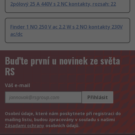
2pólový 25 A 440V s 2 NC kontakty, rozsah: 22
Finder 1 NO 250 V ac 2.2 W s 2 NO kontakty 230V
ac/dc
Buďte první u novinek ze světa
RS
Váš e-mail
Přihlásit
Osobní údaje, které nám poskytnete při registraci do
mailing listu, budou zpracovány v souladu s našimi
Zásadami ochrany
osobních údajů.