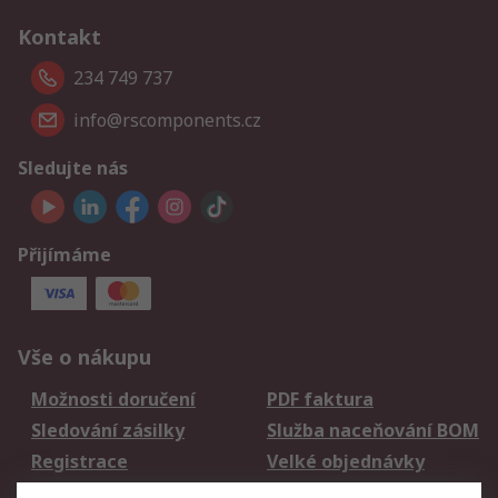
Kontakt
234 749 737
info@rscomponents.cz
Sledujte nás
Přijímáme
Vše o nákupu
Možnosti doručení
PDF faktura
Sledování zásilky
Služba naceňování BOM
Registrace
Velké objednávky
Vrácení zboží