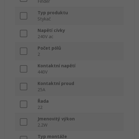
Finder
Typ produktu
Stykač
Napětí cívky
240V ac
Počet pólů
2
Kontaktní napětí
440V
Kontaktní proud
25A
Řada
22
Jmenovitý výkon
2.2W
Typ montáže