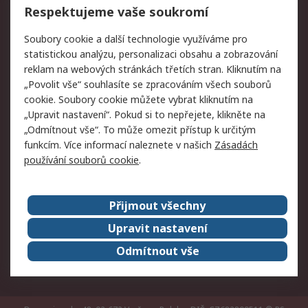
Respektujeme vaše soukromí
Právní
Soubory cookie a další technologie využíváme pro
statistickou analýzu, personalizaci obsahu a zobrazování
Autorská práva
Obchodní podmínky
reklam na webových stránkách třetích stran. Kliknutím na
společnosti RS
„Povolit vše“ souhlasíte se zpracováním všech souborů
Prohlášení o ochraně
Zabezpečení
cookie. Soubory cookie můžete vybrat kliknutím na
údajů
elektronické pošty
„Upravit nastavení“. Pokud si to nepřejete, klikněte na
Zásady pro soubory
Zásady ochrany
„Odmítnout vše“. To může omezit přístup k určitým
cookie
osobních údajů
funkcím. Více informací naleznete v našich
Zásadách
používání souborů cookie
.
O naší společnosti
Přijmout všechny
Celosvětově
Kontakt
O naší společnosti
RS Group
Upravit nastavení
Kariéra
Ocenění
Odmítnout vše
ESG