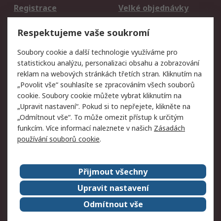
Registrace
Velké objednávky
Vrácení zboží
Respektujeme vaše soukromí
Právní
Soubory cookie a další technologie využíváme pro
statistickou analýzu, personalizaci obsahu a zobrazování
Autorská práva
Obchodní podmínky
reklam na webových stránkách třetích stran. Kliknutím na
společnosti RS
„Povolit vše“ souhlasíte se zpracováním všech souborů
Prohlášení o ochraně
Zabezpečení
cookie. Soubory cookie můžete vybrat kliknutím na
údajů
elektronické pošty
„Upravit nastavení“. Pokud si to nepřejete, klikněte na
Zásady pro soubory
Zásady ochrany
„Odmítnout vše“. To může omezit přístup k určitým
cookie
osobních údajů
funkcím. Více informací naleznete v našich
Zásadách
používání souborů cookie
.
O naší společnosti
Přijmout všechny
Celosvětově
Kontakt
O naší společnosti
RS Group
Upravit nastavení
Kariéra
Ocenění
Odmítnout vše
ESG