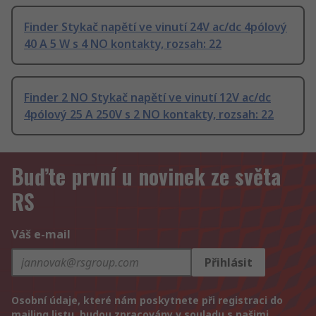
Finder Stykač napětí ve vinutí 24V ac/dc 4pólový
40 A 5 W s 4 NO kontakty, rozsah: 22
Finder 2 NO Stykač napětí ve vinutí 12V ac/dc
4pólový 25 A 250V s 2 NO kontakty, rozsah: 22
Buďte první u novinek ze světa
RS
Váš e-mail
Přihlásit
Osobní údaje, které nám poskytnete při registraci do
mailing listu, budou zpracovány v souladu s našimi