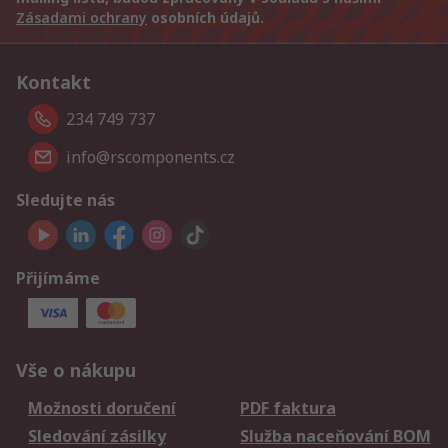
Zásadami ochrany
osobních údajů.
Kontakt
234 749 737
info@rscomponents.cz
Sledujte nás
Přijímáme
Vše o nákupu
Možnosti doručení
PDF faktura
Sledování zásilky
Služba naceňování BOM