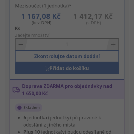
Mezisoučet (1 jednotka)*
1 167,08 Kč
1 412,17 Kč
(bez DPH)
(s DPH)
Add
Ks
to
Zadejte množství
Basket
Zkontrolujte datum dodání
Přidat do košíku
Doprava ZDARMA pro objednávky nad
1 650,00 Kč
Skladem
6
jednotka (jednotky) připravené k
odeslání z jiného místa
Plus
10
jednotka(y) budou odesílané od