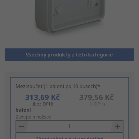
Všechny produkty z této kategorie
Mezisoučet (1 balení po 10 kusech)*
313,69 Kč
379,56 Kč
(bez DPH)
(s DPH)
Add
balení
to
Zadejte množství
Basket
Zkontrolujte datum dodání