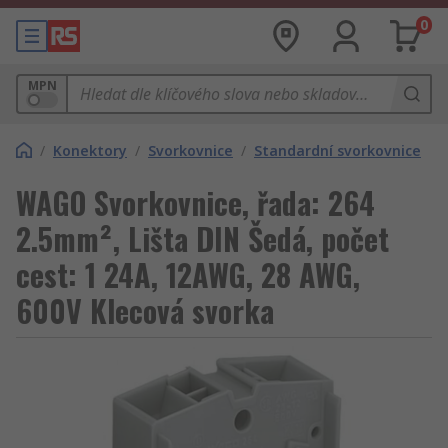
0
MPN
/
Konektory
/
Svorkovnice
/
Standardní svorkovnice
WAGO Svorkovnice, řada: 264
2.5mm², Lišta DIN Šedá, počet
cest: 1 24A, 12AWG, 28 AWG,
600V Klecová svorka