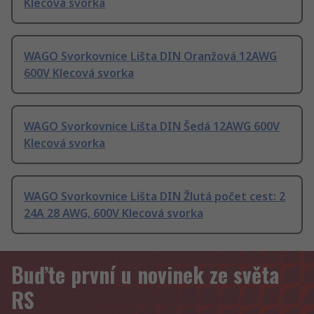
Klecová svorka
WAGO Svorkovnice Lišta DIN Oranžová 12AWG
600V Klecová svorka
WAGO Svorkovnice Lišta DIN Šedá 12AWG 600V
Klecová svorka
WAGO Svorkovnice Lišta DIN Žlutá počet cest: 2
24A 28 AWG, 600V Klecová svorka
Buďte první u novinek ze světa
RS