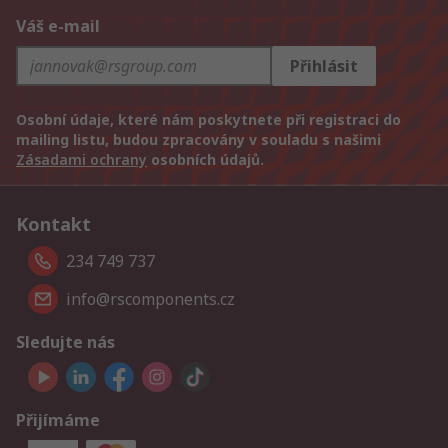
Váš e-mail
Přihlásit
Osobní údaje, které nám poskytnete při registraci do
mailing listu, budou zpracovány v souladu s našimi
Zásadami ochrany
osobních údajů.
Kontakt
234 749 737
info@rscomponents.cz
Sledujte nás
Přijímáme