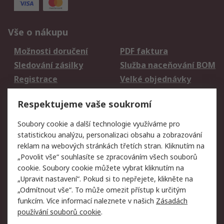
Vše o nákupu
Možnosti doručení
PDF faktura
Sledování zásilky
Služba naceňování BOM
Registrace
Velké objednávky
Vrácení zboží
Respektujeme vaše soukromí
Právní
Soubory cookie a další technologie využíváme pro
statistickou analýzu, personalizaci obsahu a zobrazování
Autorská práva
Obchodní podmínky
reklam na webových stránkách třetích stran. Kliknutím na
společnosti RS
„Povolit vše“ souhlasíte se zpracováním všech souborů
Prohlášení o ochraně
Zabezpečení
cookie. Soubory cookie můžete vybrat kliknutím na
údajů
elektronické pošty
„Upravit nastavení“. Pokud si to nepřejete, klikněte na
Zásady pro soubory
Zásady ochrany
„Odmítnout vše“. To může omezit přístup k určitým
cookie
osobních údajů
funkcím. Více informací naleznete v našich
Zásadách
používání souborů cookie
.