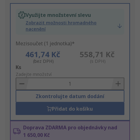
Využijte množstevní slevu
Zobrazit možnosti hromadného
nacenění
Mezisoučet (1 jednotka)*
461,74 Kč
558,71 Kč
(bez DPH)
(s DPH)
Add
Ks
to
Zadejte množství
Basket
Zkontrolujte datum dodání
Přidat do košíku
Doprava ZDARMA pro objednávky nad
1 650,00 Kč