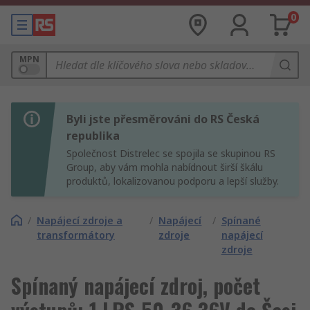
0
MPN
Byli jste přesměrováni do RS Česká
republika
Společnost Distrelec se spojila se skupinou RS
Group, aby vám mohla nabídnout širší škálu
produktů, lokalizovanou podporu a lepší služby.
/
Napájecí zdroje a
/
Napájecí
/
Spínané
transformátory
zdroje
napájecí
zdroje
Spínaný napájecí zdroj, počet