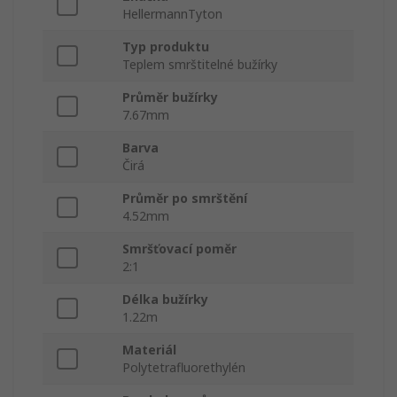
HellermannTyton
Typ produktu
Teplem smrštitelné bužírky
Průměr bužírky
7.67mm
Barva
Čirá
Průměr po smrštění
4.52mm
Smršťovací poměr
2:1
Délka bužírky
1.22m
Materiál
Polytetrafluorethylén