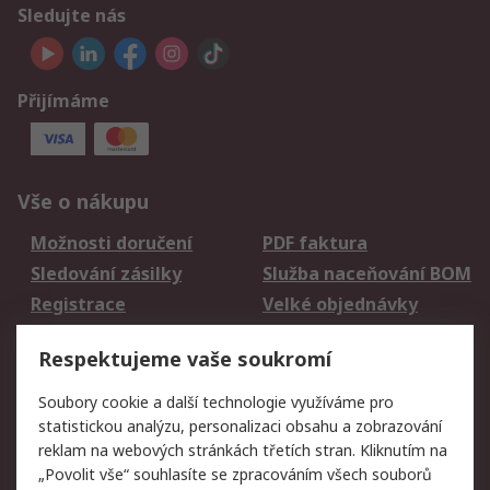
Sledujte nás
Přijímáme
Vše o nákupu
Možnosti doručení
PDF faktura
Sledování zásilky
Služba naceňování BOM
Registrace
Velké objednávky
Vrácení zboží
Respektujeme vaše soukromí
Právní
Soubory cookie a další technologie využíváme pro
statistickou analýzu, personalizaci obsahu a zobrazování
Autorská práva
Obchodní podmínky
reklam na webových stránkách třetích stran. Kliknutím na
společnosti RS
„Povolit vše“ souhlasíte se zpracováním všech souborů
Prohlášení o ochraně
Zabezpečení