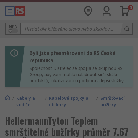
0
MPN
Byli jste přesměrováni do RS Česká
republika
Společnost Distrelec se spojila se skupinou RS
Group, aby vám mohla nabídnout širší škálu
produktů, lokalizovanou podporu a lepší služby.
/
Kabely a
/
Kabelové spojky a
/
Smršťovací
vodiče
objímky
bužírky
HellermannTyton Teplem
smrštitelné bužírky průměr 7.67