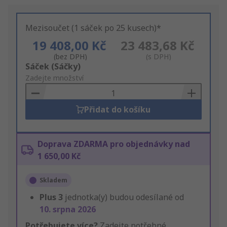
Mezisoučet (1 sáček po 25 kusech)*
19 408,00 Kč
23 483,68 Kč
(bez DPH)
(s DPH)
Add
Sáček (Sáčky)
to
Zadejte množství
Basket
Přidat do košíku
Doprava ZDARMA pro objednávky nad
1 650,00 Kč
Skladem
Plus
3
jednotka(y) budou odesílané od
10. srpna 2026
Potřebujete více?
Zadejte potřebné