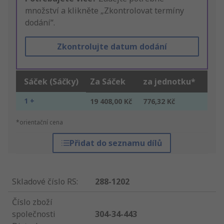
množství a klikněte „Zkontrolovat termíny
dodání“.
Zkontrolujte datum dodání
Sáček (Sáčky)
Za Sáček
za jednotku*
1 +
19 408,00 Kč
776,32 Kč
*orientační cena
Přidat do seznamu dílů
Skladové číslo RS
:
288-1202
Číslo zboží
společnosti
304-34-443