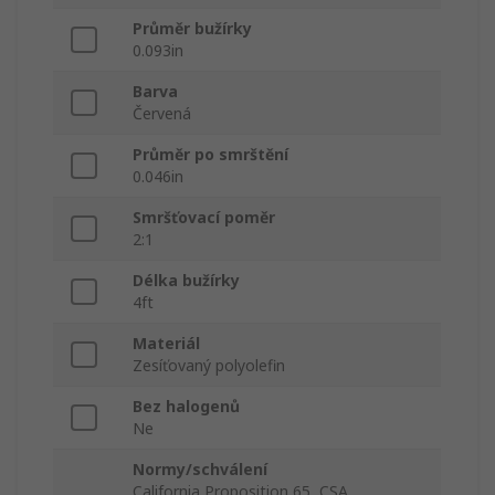
Průměr bužírky
0.093in
Barva
Červená
Průměr po smrštění
0.046in
Smršťovací poměr
2:1
Délka bužírky
4ft
Materiál
Zesíťovaný polyolefin
Bez halogenů
Ne
Normy/schválení
California Proposition 65, CSA