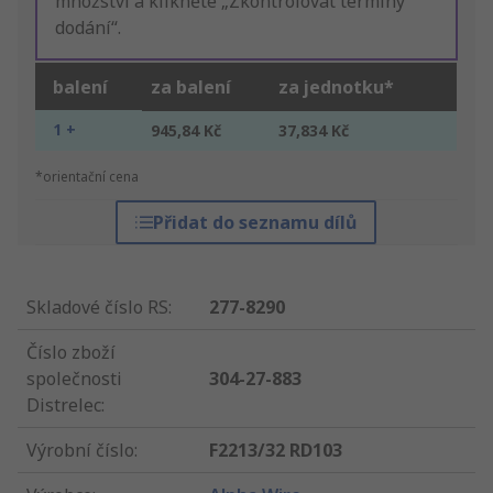
množství a klikněte „Zkontrolovat termíny
dodání“.
balení
za balení
za jednotku*
1 +
945,84 Kč
37,834 Kč
*orientační cena
Přidat do seznamu dílů
Skladové číslo RS
:
277-8290
Číslo zboží
společnosti
304-27-883
Distrelec
:
Výrobní číslo
:
F2213/32 RD103