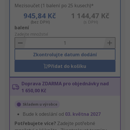
Mezisoučet (1 balení po 25 kusech)*
945,84 Kč
1 144,47 Kč
(bez DPH)
(s DPH)
Add
balení
to
Zadejte množství
Basket
Zkontrolujte datum dodání
Přidat do košíku
Doprava ZDARMA pro objednávky nad
1 650,00 Kč
Skladem u výrobce
Bude k odeslání od
03. května 2027
Potřebujete více?
Zadejte potřebné