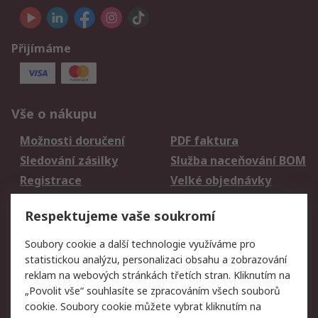
Přijímáme
Vše o nákupu
Možnosti doručení
PDF faktura
Sledování zásilky
Služba naceňování BOM
Registrace
Velké objednávky
Vrácení zboží
Respektujeme vaše soukromí
Právní
Soubory cookie a další technologie využíváme pro
statistickou analýzu, personalizaci obsahu a zobrazování
Autorská práva
Obchodní podmínky
reklam na webových stránkách třetích stran. Kliknutím na
společnosti RS
„Povolit vše“ souhlasíte se zpracováním všech souborů
Prohlášení o ochraně
Zabezpečení
cookie. Soubory cookie můžete vybrat kliknutím na
údajů
elektronické pošty