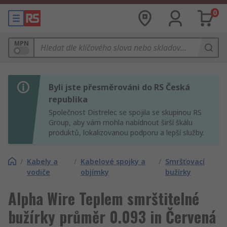
0
MPN
Byli jste přesměrováni do RS Česká
republika
Společnost Distrelec se spojila se skupinou RS
Group, aby vám mohla nabídnout širší škálu
produktů, lokalizovanou podporu a lepší služby.
/
Kabely a
/
Kabelové spojky a
/
Smršťovací
vodiče
objímky
bužírky
Alpha Wire Teplem smrštitelné
bužírky průměr 0.093 in Červená