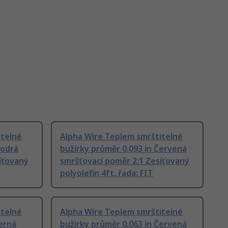
itelné
Alpha Wire Teplem smrštitelné
Modrá
bužírky průměr 0.093 in Červená
íťovaný
smršťovací poměr 2:1 Zesíťovaný
polyolefin 4ft, řada: FIT
itelné
Alpha Wire Teplem smrštitelné
Černá
bužírky průměr 0.063 in Červená