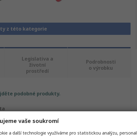
ty z této kategorie
Legislativa a
Podrobnosti
životní
o výrobku
prostředí
ajděte podobné produkty.
ta
ujeme vaše soukromí
ire
kie a další technologie využíváme pro statistickou analýzu, personal