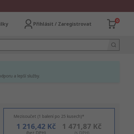
0
ilky
Přihlásit / Zaregistrovat
dporu a lepší služby.
Mezisoučet (1 balení po 25 kusech)*
1 216,42 Kč
1 471,87 Kč
(bez DPH)
(s DPH)