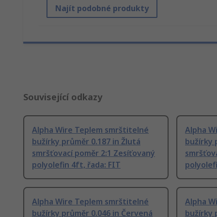
Najít podobné produkty
Související odkazy
Alpha Wire Teplem smrštitelné
Alpha W
bužírky průměr 0.187 in Žlutá
bužírky 
smršťovací poměr 2:1 Zesíťovaný
smršťova
polyolefin 4ft, řada: FIT
polyolefi
Alpha Wire Teplem smrštitelné
Alpha W
bužírky průměr 0.046 in Červená
bužírky 