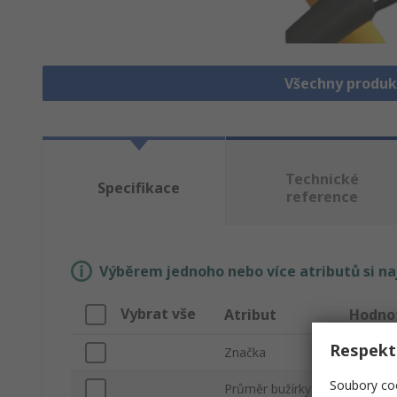
Všechny produk
Technické
Specifikace
reference
Výběrem jednoho nebo více atributů si n
Vybrat vše
Atribut
Hodno
Respekt
Značka
Alpha W
Soubory coo
Průměr bužírky
0.187in