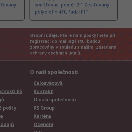
íťovaný
smršťovací poměr 2:1 Zesíťovaný
polyolefin 4ft, řada: FIT
Osobní údaje, které nám poskytnete při
registraci do mailing listu, budou
zpracovány v souladu s našimi
Zásadami
ochrany
osobních údajů.
O naší společnosti
Celosvětově
čnosti RS
Kontakt
jů
O naší společnosti
é pošty
RS Group
ie
Kariéra
 údajů
Ocenění