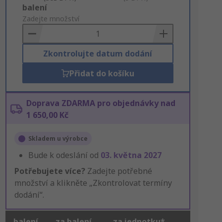
Add
balení
to
Zadejte množství
Basket
Zkontrolujte datum dodání
Přidat do košíku
Doprava ZDARMA pro objednávky nad
1 650,00 Kč
Skladem u výrobce
Bude k odeslání od
03. května 2027
Potřebujete více?
Zadejte potřebné
množství a klikněte „Zkontrolovat termíny
dodání“.
balení
za balení
za jednotku*