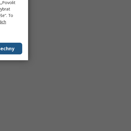
„Povolit
vybrat
še“. To
ách
šechny