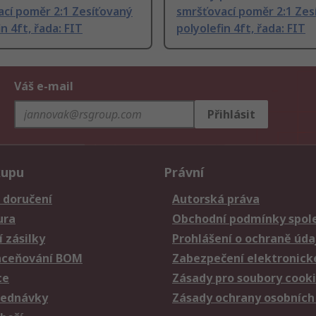
cí poměr 2:1 Zesíťovaný
smršťovací poměr 2:1 Zes
n 4ft, řada: FIT
polyolefin 4ft, řada: FIT
Váš e-mail
Přihlásit
kupu
Právní
 doručení
Autorská práva
ura
Obchodní podmínky spole
 zásilky
Prohlášení o ochraně úda
aceňování BOM
Zabezpečení elektronick
ce
Zásady pro soubory cook
jednávky
Zásady ochrany osobních