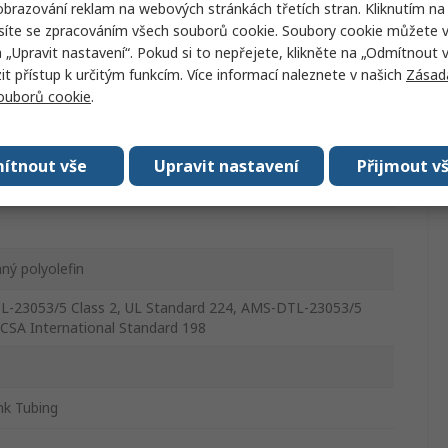
brazování reklam na webových stránkách třetích stran. Kliknutím na 
síte se zpracováním všech souborů cookie. Soubory cookie můžete 
mrštitelné bužírky
a „Upravit nastavení“. Pokud si to nepřejete, klikněte na „Odmítnout v
 přístup k určitým funkcím. Více informací naleznete v našich
Zásad
souborů cookie
.
ítnout vše
Upravit nastavení
Přijmout v
ný polyolefin
-23053/5 Class 2, UL Standard 224, AMS-DTL-23053/5
 CSA International Standard 198
nk Tubing