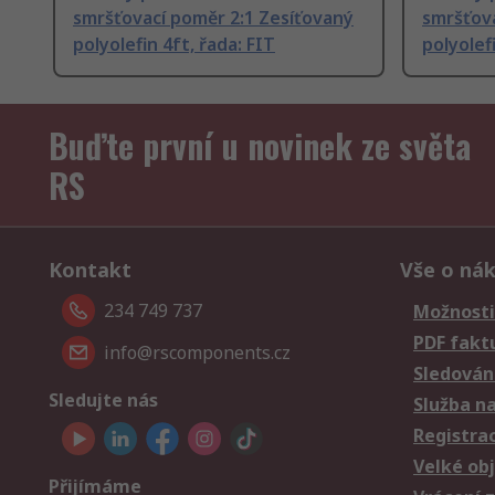
smršťovací poměr 2:1 Zesíťovaný
smršťova
polyolefin 4ft, řada: FIT
polyolefi
Buďte první u novinek ze světa
RS
Kontakt
Vše o ná
234 749 737
Možnosti
PDF fakt
info@rscomponents.cz
Sledování
Sledujte nás
Služba n
Registra
Velké ob
Přijímáme