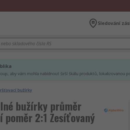
Sledování zás
blika
roup, aby vám mohla nabídnout širší škálu produktů, lokalizovanou po
ršťovací bužírky
elné bužírky průměr
í poměr 2:1 Zesíťovaný