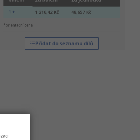
1 +
1 216,42 Kč
48,657 Kč
*orientační cena
Přidat do seznamu dílů
izaci