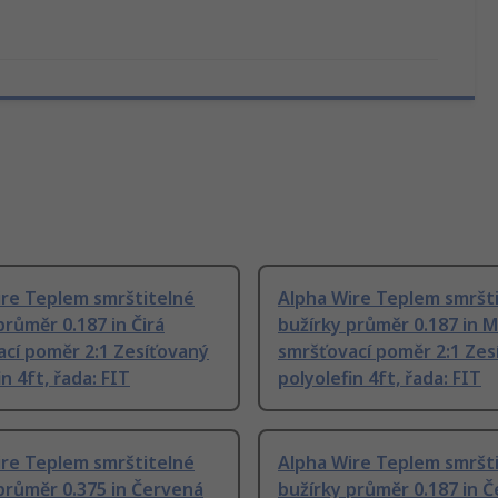
ire Teplem smrštitelné
Alpha Wire Teplem smršt
průměr 0.187 in Čirá
bužírky průměr 0.187 in 
cí poměr 2:1 Zesíťovaný
smršťovací poměr 2:1 Zes
n 4ft, řada: FIT
polyolefin 4ft, řada: FIT
ire Teplem smrštitelné
Alpha Wire Teplem smršt
průměr 0.375 in Červená
bužírky průměr 0.187 in 