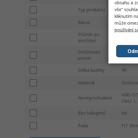
obsahu a zo
vše“ souhla
Typ produktu
Teplem s
kliknutím n
Barva
Červená
může omezit
používání 
Průměr po
0.093in
smrštění
Odm
Smršťovací
2:1
poměr
Délka bužírky
4ft
Materiál
Zesíťova
AMS-DTL
Normy/schválení
Class 1,
Bez halogenů
Ne
Řada
FIT Shri