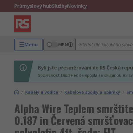
Průmyslový hub
Služby
Novinky
Menu
MPN
Byli jste přesměrováni do RS Česká repu
Společnost Distrelec se spojila se skupinou RS G
/
Kabely a vodiče
/
Kabelové spojky a objímky
/
Sm
Alpha Wire Teplem smrštit
0.187 in Červená smršťovac
polyolefin 4ft, řada: FIT