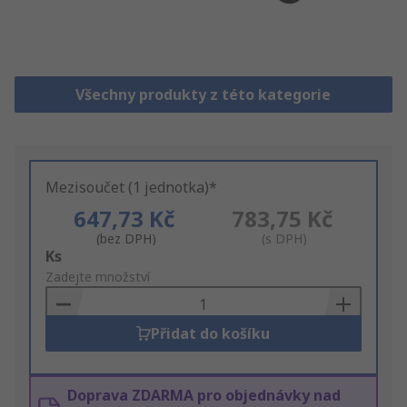
Všechny produkty z této kategorie
Mezisoučet (1 jednotka)*
647,73 Kč
783,75 Kč
(bez DPH)
(s DPH)
Add
Ks
to
Zadejte množství
Basket
Přidat do košíku
Doprava ZDARMA pro objednávky nad