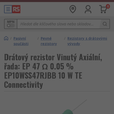
0
MPN
/
Pasivní
/
Pevné
/
Rezistory s drátovými
součásti
rezistory
vývody
Drátový rezistor Vinutý Axiální,
řada: EP 47 Ω 0.05 %
EP10WSS47RJBB 10 W TE
Connectivity