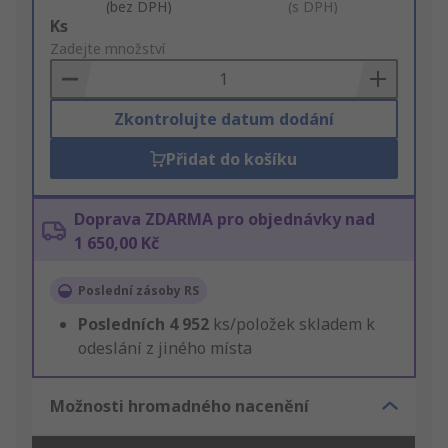
(bez DPH)
(s DPH)
Add
Ks
to
Zadejte množství
Basket
Zkontrolujte datum dodání
Přidat do košíku
Doprava ZDARMA pro objednávky nad
1 650,00 Kč
Poslední zásoby RS
Posledních
4 952
ks/položek skladem k
odeslání z jiného místa
Možnosti hromadného nacenění