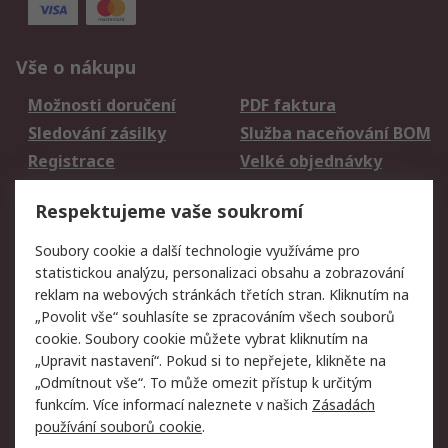
Vše o nákupu
Možnosti doručení
PDF faktura
Sledování zásilky
Služba naceňování BOM
Registrace
Velké objednávky
Vrácení zboží
Respektujeme vaše soukromí
Právní
Soubory cookie a další technologie využíváme pro
statistickou analýzu, personalizaci obsahu a zobrazování
Autorská práva
Obchodní podmínky
reklam na webových stránkách třetích stran. Kliknutím na
společnosti RS
„Povolit vše“ souhlasíte se zpracováním všech souborů
Prohlášení o ochraně
Zabezpečení
cookie. Soubory cookie můžete vybrat kliknutím na
údajů
elektronické pošty
„Upravit nastavení“. Pokud si to nepřejete, klikněte na
Zásady pro soubory
Zásady ochrany
„Odmítnout vše“. To může omezit přístup k určitým
cookie
osobních údajů
funkcím. Více informací naleznete v našich
Zásadách
používání souborů cookie
.