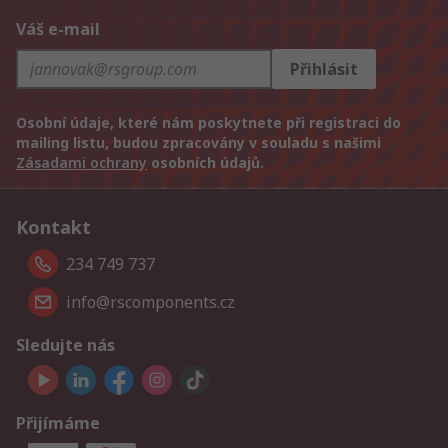
Váš e-mail
Přihlásit
Osobní údaje, které nám poskytnete při registraci do
mailing listu, budou zpracovány v souladu s našimi
Zásadami ochrany
osobních údajů.
Kontakt
234 749 737
info@rscomponents.cz
Sledujte nás
Přijímáme