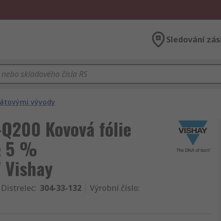
Sledování zás
rátovými vývody
-Q200 Kovová fólie
Ω 5 %
 Vishay
 Distrelec
:
304-33-132
Výrobní číslo
: