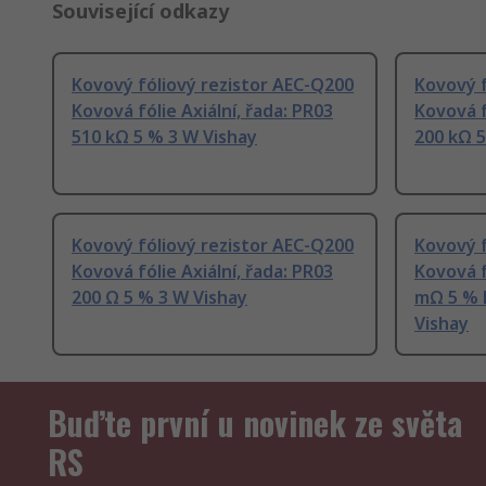
Související odkazy
Kovový fóliový rezistor AEC-Q200
Kovový f
Kovová fólie Axiální, řada: PR03
Kovová f
510 kΩ 5 % 3 W Vishay
200 kΩ 5
Kovový fóliový rezistor AEC-Q200
Kovový f
Kovová fólie Axiální, řada: PR03
Kovová f
200 Ω 5 % 3 W Vishay
mΩ 5 % 
Vishay
Buďte první u novinek ze světa
RS