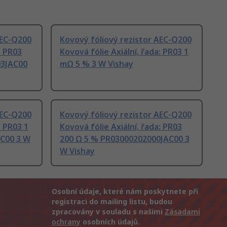
AEC-Q200
Kovový fóliový rezistor AEC-Q200
: PR03
Kovová fólie Axiální, řada: PR03 1
03JAC00
mΩ 5 % 3 W Vishay
AEC-Q200
Kovový fóliový rezistor AEC-Q200
: PR03 1
Kovová fólie Axiální, řada: PR03
C00 3 W
200 Ω 5 % PR03000202000JAC00 3
W Vishay
Osobní údaje, které nám poskytnete při
registraci do mailing listu, budou
zpracovány v souladu s našimi
Zásadami
ochrany
osobních údajů.