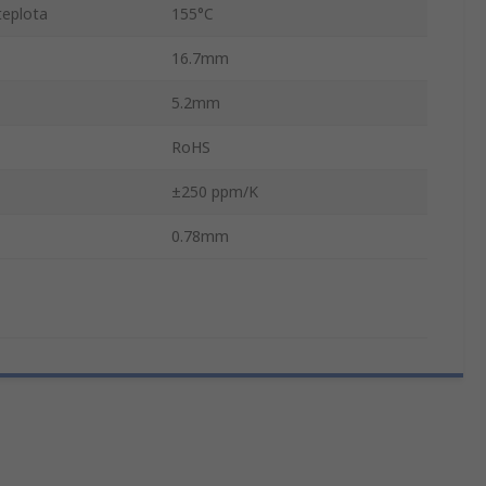
teplota
155°C
16.7mm
5.2mm
RoHS
±250 ppm/K
0.78mm