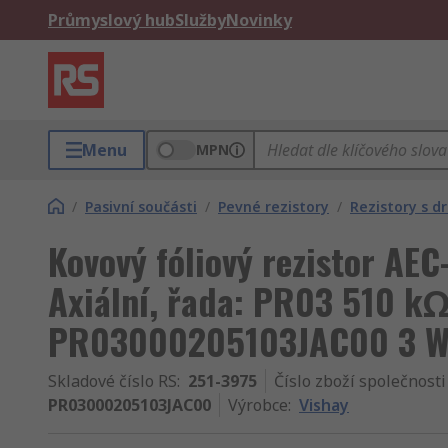
Průmyslový hub
Služby
Novinky
Menu
MPN
/
Pasivní součásti
/
Pevné rezistory
/
Rezistory s d
Kovový fóliový rezistor AEC
Axiální, řada: PR03 510 k
PR03000205103JAC00 3 W
Skladové číslo RS
:
251-3975
Číslo zboží společnosti
PR03000205103JAC00
Výrobce
:
Vishay