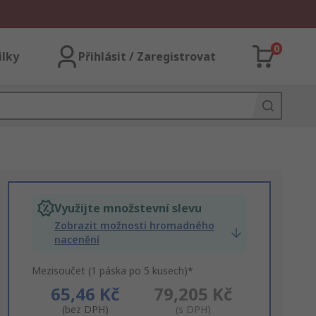
0
ilky
Přihlásit / Zaregistrovat
Využijte množstevní slevu
Zobrazit možnosti hromadného
nacenění
Mezisoučet (1 páska po 5 kusech)*
65,46 Kč
79,205 Kč
(bez DPH)
(s DPH)