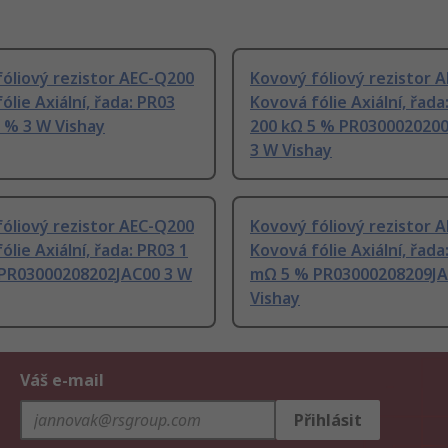
óliový rezistor AEC-Q200
Kovový fóliový rezistor 
ólie Axiální, řada: PR03
Kovová fólie Axiální, řada
 % 3 W Vishay
200 kΩ 5 % PR030002020
3 W Vishay
óliový rezistor AEC-Q200
Kovový fóliový rezistor 
ólie Axiální, řada: PR03 1
Kovová fólie Axiální, řada
PR03000208202JAC00 3 W
mΩ 5 % PR03000208209JA
Vishay
Váš e-mail
Přihlásit