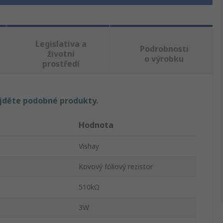
Legislativa a
Podrobnosti
životní
o výrobku
prostředí
ajděte podobné produkty.
Hodnota
Vishay
Kovový fóliový rezistor
510kΩ
3W