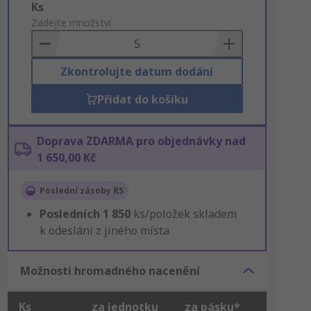
Add
Ks
to
Zadejte množství
Basket
Zkontrolujte datum dodání
Přidat do košíku
Doprava ZDARMA pro objednávky nad
1 650,00 Kč
Poslední zásoby RS
Posledních
1 850
ks/položek skladem
k odeslání z jiného místa
Možnosti hromadného nacenění
Ks
za jednotku
za pásku*