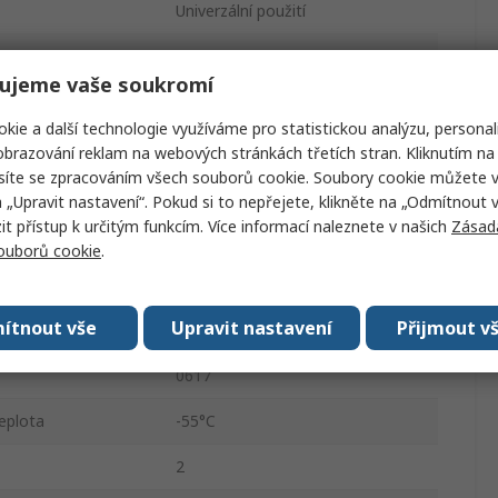
Univerzální použití
5%
ujeme vaše soukromí
Munice Pack
kie a další technologie využíváme pro statistickou analýzu, personal
Axiální
brazování reklam na webových stránkách třetích stran. Kliknutím na 
síte se zpracováním všech souborů cookie. Soubory cookie můžete 
750V
a „Upravit nastavení“. Pokud si to nepřejete, klikněte na „Odmítnout v
 přístup k určitým funkcím. Více informací naleznete v našich
Zásad
Kovová fólie
souborů cookie
.
PR03
ítnout vše
Upravit nastavení
Přijmout v
ard
AEC-Q200
0617
eplota
-55°C
2