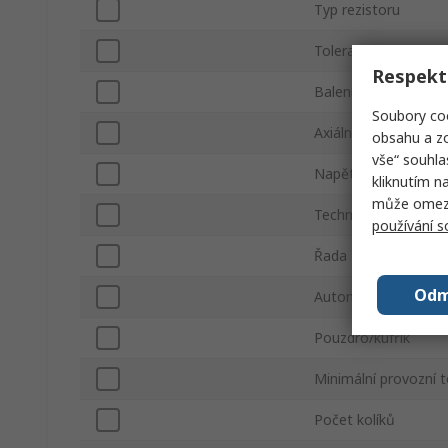
Typ rezistoru
Tolerance ±
Respekt
Balení
Soubory coo
Axiální/radiální
obsahu a zo
vše“ souhla
Napětí
kliknutím n
může omezit
Technologie
používání 
Řada
Odm
Automobilový stand
Pouzdro/kufřík
Minimální provozní t
Počet kolíků