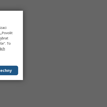
izaci
„Povolit
vybrat
še“. To
ách
šechny