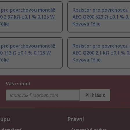
r pro povrchovou montáž
Rezistor pro povrchovou
 2.37 kΩ ±0.1 % 0.125 W
AEC-Q200 523 Ω ±0.1 % 0
ólie
Kovová fólie
r pro povrchovou montáž
Rezistor pro povrchovou
0 113 Ω ±0.1 % 0.125 W
AEC-Q200 2.1 kΩ ±0.1 % 0
ólie
Kovová fólie
Váš e-mail
Přihlásit
kupu
Právní