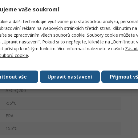
0805
ujeme vaše soukromí
Perforovaná nosná páska
kie a další technologie využíváme pro statistickou analýzu, personal
±0.1 %
brazování reklam na webových stránkách třetích stran. Kliknutím na 
síte se zpracováním všech souborů cookie. Soubory cookie můžete 
0.125W
a „Upravit nastavení“. Pokud si to nepřejete, klikněte na „Odmítnout v
 přístup k určitým funkcím. Více informací naleznete v našich
Zásad
200V
souborů cookie
.
-25 ppm/°C, +25 ppm/°C
ítnout vše
Upravit nastavení
Přijmout v
Povrch
AEC-Q200
-55°C
ERA
155°C