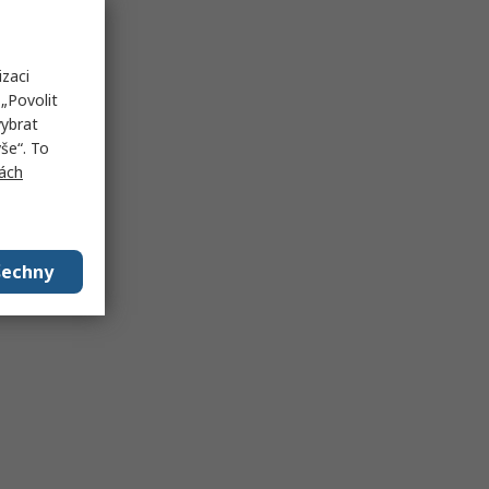
izaci
„Povolit
vybrat
še“. To
ách
šechny