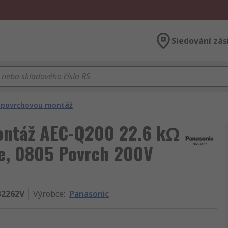
Sledování zás
o povrchovou montáž
montáž AEC-Q200 22.6 kΩ
ie, 0805 Povrch 200V
B2262V
Výrobce
:
Panasonic