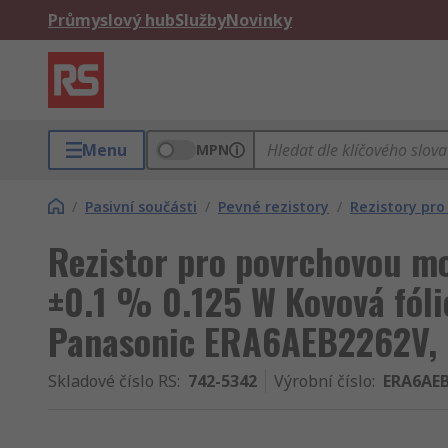
Průmyslový hub
Služby
Novinky
Menu
MPN
/
Pasivní součásti
/
Pevné rezistory
/
Rezistory pr
Rezistor pro povrchovou 
±0.1 % 0.125 W Kovová fól
Panasonic ERA6AEB2262V,
Skladové číslo RS
:
742-5342
Výrobní číslo
:
ERA6AE