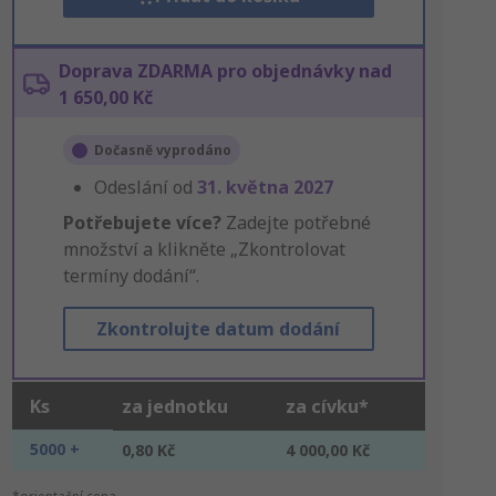
Doprava ZDARMA pro objednávky nad
1 650,00 Kč
Dočasně vyprodáno
Odeslání od
31. května 2027
Potřebujete více?
Zadejte potřebné
množství a klikněte „Zkontrolovat
termíny dodání“.
Zkontrolujte datum dodání
Ks
za jednotku
za cívku*
5000 +
0,80 Kč
4 000,00 Kč