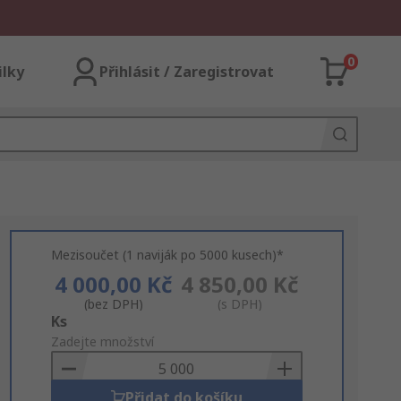
0
ilky
Přihlásit / Zaregistrovat
Mezisoučet (1 naviják po 5000 kusech)*
4 000,00 Kč
4 850,00 Kč
(bez DPH)
(s DPH)
Add
Ks
to
Zadejte množství
Basket
Přidat do košíku