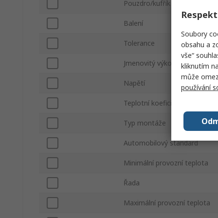
Pouzdro/kufřík
Respekt
Balení
Soubory coo
Tolerance
obsahu a zo
vše“ souhla
Jmenovitý výkon
kliknutím n
může omezit
Napětí
používání 
Teplotní koeficient
Odm
Typ montáže
Automobilový standard
Minimální provozní teplota
Řada
Maximální provozní teplota