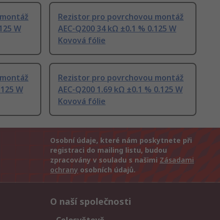
 montáž
Rezistor pro povrchovou montáž
.125 W
AEC-Q200 34 kΩ ±0.1 % 0.125 W
Kovová fólie
 montáž
Rezistor pro povrchovou montáž
.125 W
AEC-Q200 1.69 kΩ ±0.1 % 0.125 W
Kovová fólie
Osobní údaje, které nám poskytnete při
registraci do mailing listu, budou
zpracovány v souladu s našimi
Zásadami
ochrany
osobních údajů.
O naší společnosti