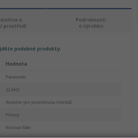
slativa a
Podrobnosti
í prostředí
o výrobku
ajděte podobné produkty.
Hodnota
Panasonic
22.6kΩ
Rezistor pro povrchovou montáž
Přesný
Kovová fólie