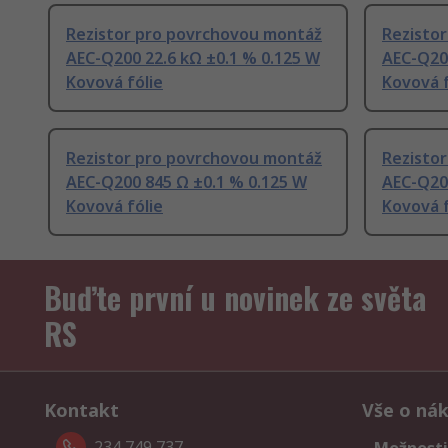
Rezistor pro povrchovou montáž
Rezisto
AEC-Q200 22.6 kΩ ±0.1 % 0.125 W
AEC-Q200
Kovová fólie
Kovová f
Rezistor pro povrchovou montáž
Rezisto
AEC-Q200 845 Ω ±0.1 % 0.125 W
AEC-Q20
Kovová fólie
Kovová f
Buďte první u novinek ze světa
RS
Kontakt
Vše o ná
234 749 737