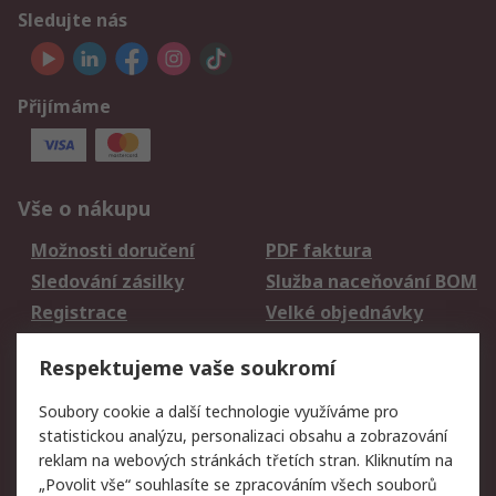
Sledujte nás
Přijímáme
Vše o nákupu
Možnosti doručení
PDF faktura
Sledování zásilky
Služba naceňování BOM
Registrace
Velké objednávky
Vrácení zboží
Respektujeme vaše soukromí
Právní
Soubory cookie a další technologie využíváme pro
statistickou analýzu, personalizaci obsahu a zobrazování
Autorská práva
Obchodní podmínky
reklam na webových stránkách třetích stran. Kliknutím na
společnosti RS
„Povolit vše“ souhlasíte se zpracováním všech souborů