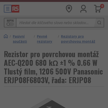
0
MPN
/
Pasivní
/
Pevné
/
Rezistory pro
součásti
rezistory
povrchovou montáž
Rezistor pro povrchovou montáž
AEC-Q200 680 kΩ ±1 % 0.66 W
Tlustý film, 1206 500V Panasonic
ERJP08F6803V, řada: ERJP08