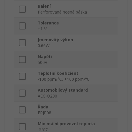
Balení
Perforovaná nosná páska
Tolerance
±1 %
Jmenovitý výkon
0.66W
Napětí
500V
Teplotní koeficient
-100 ppm/°C, +100 ppm/°C
Automobilový standard
AEC-Q200
Řada
ERJP08
Minimální provozní teplota
-55°C