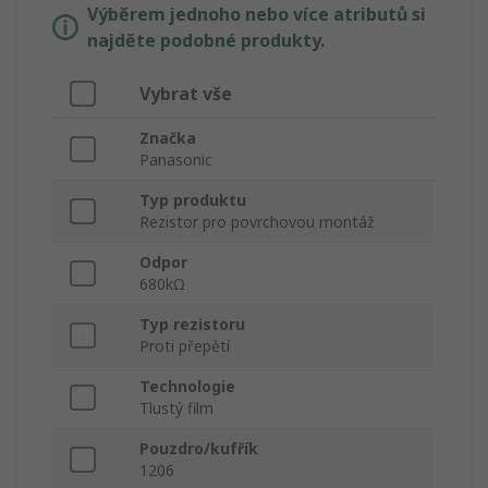
Výběrem jednoho nebo více atributů si
najděte podobné produkty.
Vybrat vše
Značka
Panasonic
Typ produktu
Rezistor pro povrchovou montáž
Odpor
680kΩ
Typ rezistoru
Proti přepětí
Technologie
Tlustý film
Pouzdro/kufřík
1206