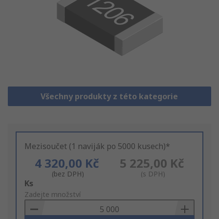
Všechny produkty z této kategorie
Mezisoučet (1 naviják po 5000 kusech)*
4 320,00 Kč
5 225,00 Kč
(bez DPH)
(s DPH)
Add
Ks
to
Zadejte množství
Basket