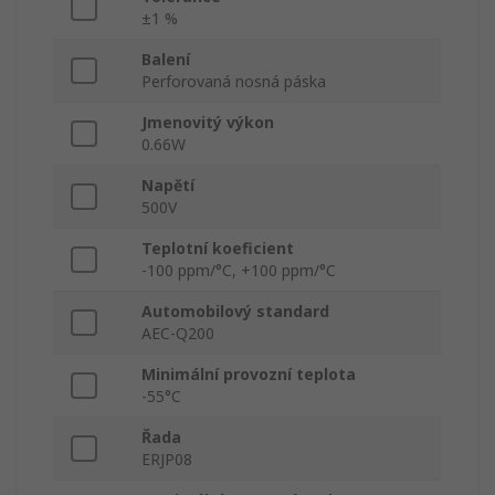
±1 %
Balení
Perforovaná nosná páska
Jmenovitý výkon
0.66W
Napětí
500V
Teplotní koeficient
-100 ppm/°C, +100 ppm/°C
Automobilový standard
AEC-Q200
Minimální provozní teplota
-55°C
Řada
ERJP08