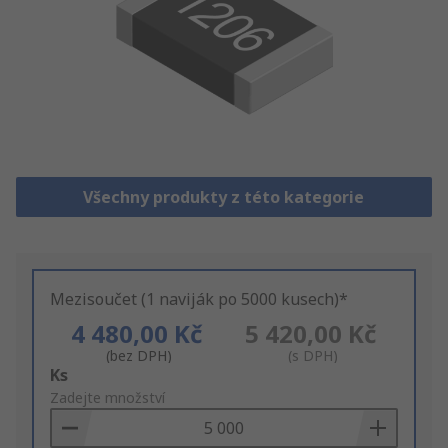
Všechny produkty z této kategorie
Mezisoučet (1 naviják po 5000 kusech)*
4 480,00 Kč
5 420,00 Kč
(bez DPH)
(s DPH)
Add
Ks
to
Zadejte množství
Basket