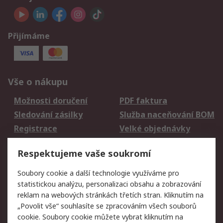
Přijímáme
Vše o nákupu
Možnosti doručení
PDF faktura
Sledování zásilky
Služba naceňování BOM
Registrace
Velké objednávky
Vrácení zboží
Respektujeme vaše soukromí
Právní
Soubory cookie a další technologie využíváme pro
statistickou analýzu, personalizaci obsahu a zobrazování
Autorská práva
Obchodní podmínky
reklam na webových stránkách třetích stran. Kliknutím na
společnosti RS
„Povolit vše“ souhlasíte se zpracováním všech souborů
Prohlášení o ochraně
Zabezpečení
cookie. Soubory cookie můžete vybrat kliknutím na