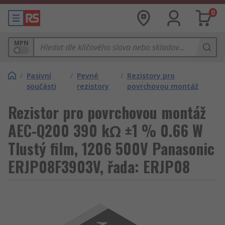
0
MPN
/
Pasivní
/
Pevné
/
Rezistory pro
součásti
rezistory
povrchovou montáž
Rezistor pro povrchovou montáž
AEC-Q200 390 kΩ ±1 % 0.66 W
Tlustý film, 1206 500V Panasonic
ERJP08F3903V, řada: ERJP08