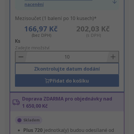
nacenění
Mezisoučet (1 balení po 10 kusech)*
166,97 Kč
202,03 Kč
(bez DPH)
(s DPH)
Add
Ks
to
Zadejte množství
Basket
Zkontrolujte datum dodání
Přidat do košíku
Doprava ZDARMA pro objednávky nad
1 650,00 Kč
Skladem
Plus
720
jednotka(y) budou odesílané od