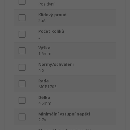
Pozitivní
Klidový proud
5μA
Počet kolíků
3
Výška
1.6mm
Normy/schválení
No
Řada
MCP1703
Délka
4.6mm
Minimální vstupní napětí
2.7V