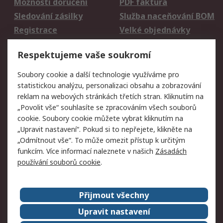
Možnosti doručení
PDF faktura
Sledování zásilky
Služba naceňování BOM
Registrace
Velké objednávky
Vrácení zboží
Respektujeme vaše soukromí
Právní
Soubory cookie a další technologie využíváme pro
statistickou analýzu, personalizaci obsahu a zobrazování
Autorská práva
Obchodní podmínky
reklam na webových stránkách třetích stran. Kliknutím na
společnosti RS
„Povolit vše“ souhlasíte se zpracováním všech souborů
Prohlášení o ochraně
Zabezpečení
cookie. Soubory cookie můžete vybrat kliknutím na
údajů
elektronické pošty
„Upravit nastavení“. Pokud si to nepřejete, klikněte na
Zásady pro soubory
Zásady ochrany
„Odmítnout vše“. To může omezit přístup k určitým
cookie
osobních údajů
funkcím. Více informací naleznete v našich
Zásadách
používání souborů cookie
.
O naší společnosti
Přijmout všechny
Celosvětově
Kontakt
O naší společnosti
RS Group
Upravit nastavení