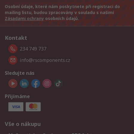
Osobní údaje, které nám poskytnete při registraci do
mailing listu, budou zpracovány v souladu s našimi
Zásadami ochrany
osobních údajů.
Kontakt
234 749 737
info@rscomponents.cz
Sledujte nás
Přijímáme
Vše o nákupu