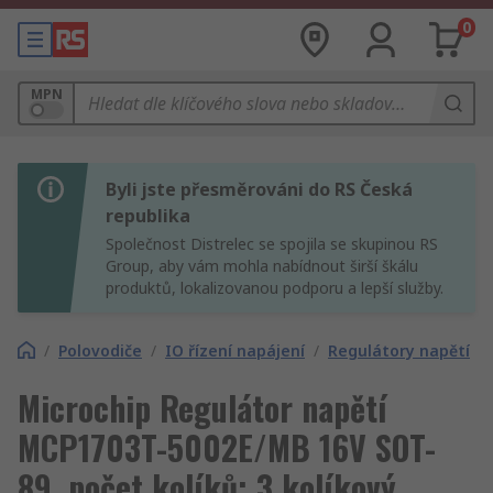
0
MPN
Byli jste přesměrováni do RS Česká
republika
Společnost Distrelec se spojila se skupinou RS
Group, aby vám mohla nabídnout širší škálu
produktů, lokalizovanou podporu a lepší služby.
/
Polovodiče
/
IO řízení napájení
/
Regulátory napětí
Microchip Regulátor napětí
MCP1703T-5002E/MB 16V SOT-
89, počet kolíků: 3 kolíkový