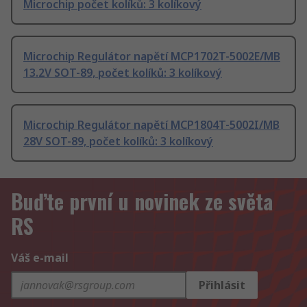
Microchip počet kolíků: 3 kolíkový
Microchip Regulátor napětí MCP1702T-5002E/MB
13.2V SOT-89, počet kolíků: 3 kolíkový
Microchip Regulátor napětí MCP1804T-5002I/MB
28V SOT-89, počet kolíků: 3 kolíkový
Buďte první u novinek ze světa
RS
Váš e-mail
Přihlásit