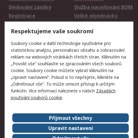
Sledování zásilky
Služba naceňování BOM
Registrace
Velké objednávky
Vrácení zboží
Respektujeme vaše soukromí
Právní
Soubory cookie a další technologie využíváme pro
statistickou analýzu, personalizaci obsahu a zobrazování
Autorská práva
Obchodní podmínky
reklam na webových stránkách třetích stran. Kliknutím na
společnosti RS
„Povolit vše“ souhlasíte se zpracováním všech souborů
Prohlášení o ochraně
Zabezpečení
cookie. Soubory cookie můžete vybrat kliknutím na
údajů
elektronické pošty
„Upravit nastavení“. Pokud si to nepřejete, klikněte na
Zásady pro soubory
Zásady ochrany
„Odmítnout vše“. To může omezit přístup k určitým
cookie
osobních údajů
funkcím. Více informací naleznete v našich
Zásadách
používání souborů cookie
.
O naší společnosti
Přijmout všechny
Celosvětově
Kontakt
O naší společnosti
RS Group
Upravit nastavení
Kariéra
Ocenění