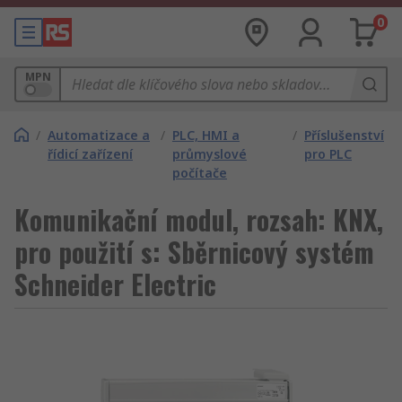
0
MPN
/
Automatizace a
/
PLC, HMI a
/
Příslušenství
řídicí zařízení
průmyslové
pro PLC
počítače
Komunikační modul, rozsah: KNX,
pro použití s: Sběrnicový systém
Schneider Electric