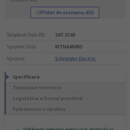
*orientační cena
Přidat do seznamu dílů
Skladové číslo RS
:
247-2149
Výrobní číslo
:
MTN648493
Výrobce
:
Schneider Electric
Specifikace
Technické reference
Legislativa a životní prostředí
Podrobnosti o výrobku
Výběrem jednoho nebo více atributů si