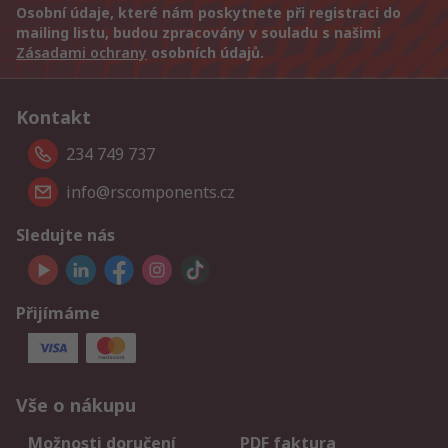
Osobní údaje, které nám poskytnete při registraci do
mailing listu, budou zpracovány v souladu s našimi
Zásadami ochrany
osobních údajů.
Kontakt
234 749 737
info@rscomponents.cz
Sledujte nás
Přijímáme
Vše o nákupu
Možnosti doručení
PDF faktura