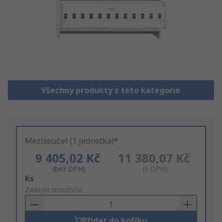
Všechny produkty z této kategorie
Mezisoučet (1 jednotka)*
9 405,02 Kč
11 380,07 Kč
(bez DPH)
(s DPH)
Add
Ks
to
Zadejte množství
Basket
Přidat do košíku