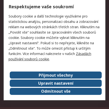
Vrácení zboží
Respektujeme vaše soukromí
Právní
Soubory cookie a další technologie využíváme pro
statistickou analýzu, personalizaci obsahu a zobrazování
Autorská práva
Obchodní podmínky
reklam na webových stránkách třetích stran. Kliknutím na
společnosti RS
„Povolit vše“ souhlasíte se zpracováním všech souborů
Prohlášení o ochraně
Zabezpečení
cookie. Soubory cookie můžete vybrat kliknutím na
údajů
elektronické pošty
„Upravit nastavení“. Pokud si to nepřejete, klikněte na
Zásady pro soubory
Zásady ochrany
„Odmítnout vše“. To může omezit přístup k určitým
cookie
osobních údajů
funkcím. Více informací naleznete v našich
Zásadách
používání souborů cookie
.
O naší společnosti
Přijmout všechny
Celosvětově
Kontakt
O naší společnosti
RS Group
Upravit nastavení
Kariéra
Ocenění
Odmítnout vše
ESG