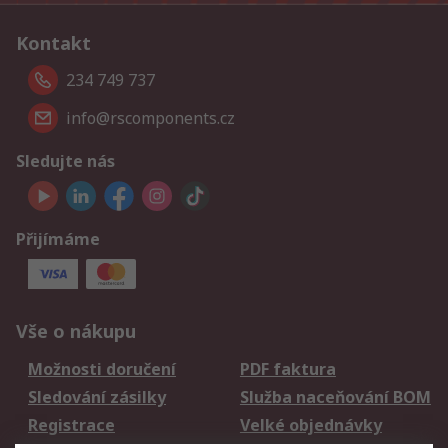
Kontakt
234 749 737
info@rscomponents.cz
Sledujte nás
Přijímáme
Vše o nákupu
Možnosti doručení
PDF faktura
Sledování zásilky
Služba naceňování BOM
Registrace
Velké objednávky