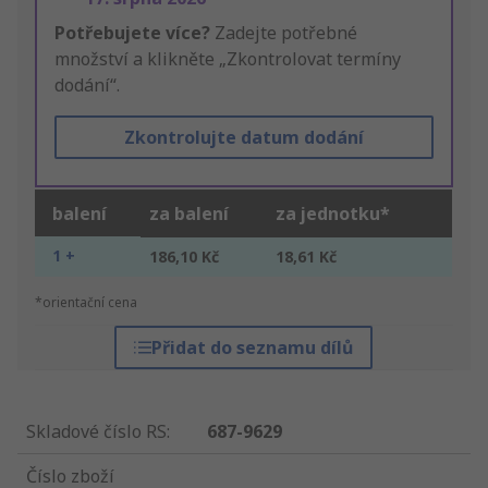
Potřebujete více?
Zadejte potřebné
množství a klikněte „Zkontrolovat termíny
dodání“.
Zkontrolujte datum dodání
balení
za balení
za jednotku*
1 +
186,10 Kč
18,61 Kč
*orientační cena
Přidat do seznamu dílů
Skladové číslo RS
:
687-9629
Číslo zboží