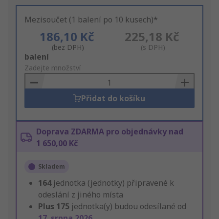
Mezisoučet (1 balení po 10 kusech)*
186,10 Kč
225,18 Kč
(bez DPH)
(s DPH)
Add
balení
to
Zadejte množství
Basket
Přidat do košíku
Doprava ZDARMA pro objednávky nad
1 650,00 Kč
Skladem
164
jednotka (jednotky) připravené k
odeslání z jiného místa
Plus
175
jednotka(y) budou odesílané od
17. srpna 2026