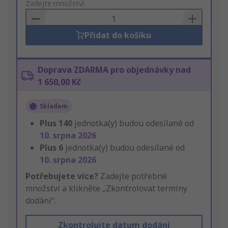
to
Zadejte množství
Basket
Přidat do košíku
Doprava ZDARMA pro objednávky nad
1 650,00 Kč
Skladem
Plus
140
jednotka(y) budou odesílané od
10. srpna 2026
Plus
6
jednotka(y) budou odesílané od
10. srpna 2026
Potřebujete více?
Zadejte potřebné
množství a klikněte „Zkontrolovat termíny
dodání“.
Zkontrolujte datum dodání