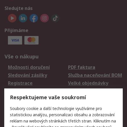
Sledujte nás
Přijímáme
Vše o nákupu
Možnosti doručení
PDF faktura
Sledování zásilky
Služba naceňování BOM
Registrace
Velké objednávky
Vrácení zboží
Respektujeme vaše soukromí
Právní
Soubory cookie a další technologie využíváme pro
statistickou analýzu, personalizaci obsahu a zobrazování
Autorská práva
Obchodní podmínky
reklam na webových stránkách třetích stran. Kliknutím na
společnosti RS