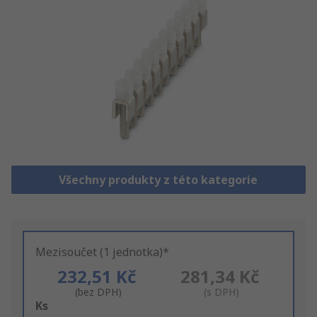
Všechny produkty z této kategorie
Mezisoučet (1 jednotka)*
232,51 Kč
281,34 Kč
(bez DPH)
(s DPH)
Add
Ks