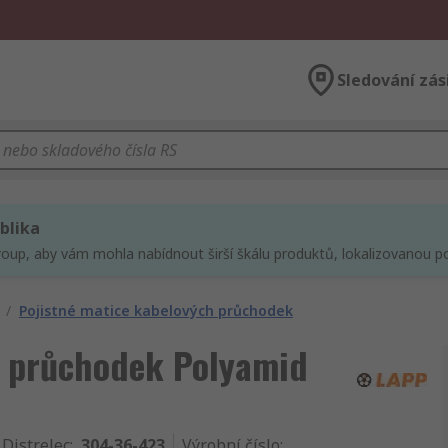
Sledování zás
blika
roup, aby vám mohla nabídnout širší škálu produktů, lokalizovanou po
/
Pojistné matice kabelových průchodek
h průchodek Polyamid
 Distrelec
:
304-36-423
Výrobní číslo
: