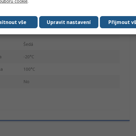
souborů cookie
.
Polyamid
Pojistná matice kabelových průchodek
ítnout vše
Upravit nastavení
Přijmout v
M50
Šedá
a
-20°C
ta
100°C
No