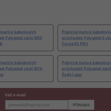
 matice kabelových
Pojistná matice kabelový
ek Polyamid závit M50
průchodek Polyamid 6 zá
IB
Černá RS PRO
 matice kabelových
Pojistná matice kabelový
ek Polyamid závit M16
průchodek Polyamid závi
pp
Šedá Lapp
Váš e-mail
Přihlásit