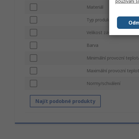
používání 
Materiál
Typ produktu
Odm
Velikost závitu
Barva
Minimální provozní teplot
Maximální provozní teplo
Normy/schválení
Najít podobné produkty