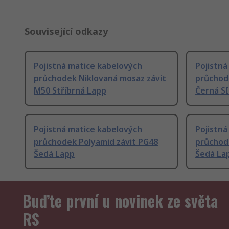
Související odkazy
Pojistná matice kabelových
Pojistná
průchodek Niklovaná mosaz závit
průchod
M50 Stříbrná Lapp
Černá S
Pojistná matice kabelových
Pojistná
průchodek Polyamid závit PG48
průchod
Šedá Lapp
Šedá La
Buďte první u novinek ze světa
RS