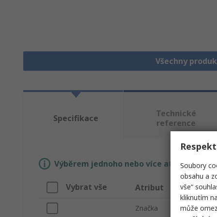
Všechny produk
Technické
Specifikace
reference
Respekt
Výběrem jednoho nebo více atributů si n
Soubory coo
obsahu a zo
Vybrat vše
vše“ souhla
Atribut
kliknutím n
může omezit
Značka