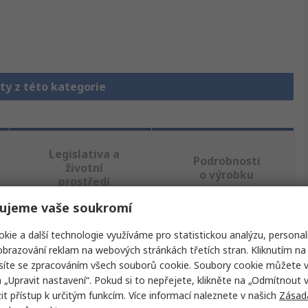
ty z této kategorie
Legislativa a
Podrobnosti
životní
o výrobku
prostředí
ujeme vaše soukromí
ajděte podobné produkty.
kie a další technologie využíváme pro statistickou analýzu, personal
brazování reklam na webových stránkách třetích stran. Kliknutím na 
síte se zpracováním všech souborů cookie. Soubory cookie můžete 
Hodnota
a „Upravit nastavení“. Pokud si to nepřejete, klikněte na „Odmítnout v
 přístup k určitým funkcím. Více informací naleznete v našich
Zásad
Lapp