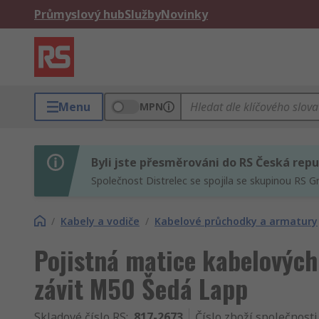
Průmyslový hub
Služby
Novinky
Menu
MPN
Byli jste přesměrováni do RS Česká repu
Společnost Distrelec se spojila se skupinou RS G
/
Kabely a vodiče
/
Kabelové průchodky a armatury
Pojistná matice kabelovýc
závit M50 Šedá Lapp
Skladové číslo RS
:
817-2673
Číslo zboží společnosti