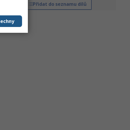
Přidat do seznamu dílů
šechny