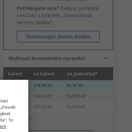
Potřebujete více?
Zadejte potřebné
množství a klikněte „Zkontrolovat
termíny dodání“.
Zkontrolujte datum dodání
Možnosti hromadného nacenění
balení
za balení
za jednotku*
1 - 14
279,60 Kč
55,92 Kč
15 - 49
264,04 Kč
52,808 Kč
izaci
50 +
257,62 Kč
51,524 Kč
„Povolit
vybrat
*orientační cena
še“. To
ách