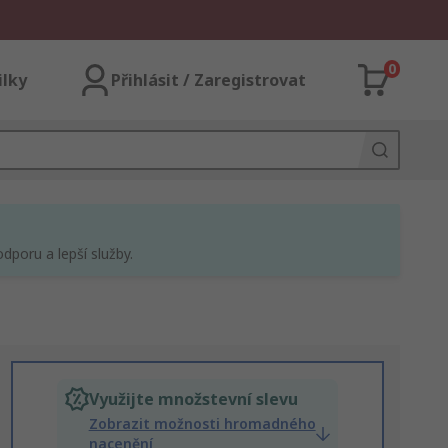
0
ilky
Přihlásit / Zaregistrovat
dporu a lepší služby.
Využijte množstevní slevu
Zobrazit možnosti hromadného
nacenění