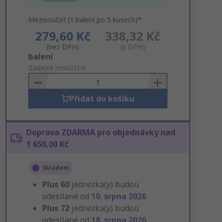
Mezisoučet (1 balení po 5 kusech)*
279,60 Kč
338,32 Kč
(bez DPH)
(s DPH)
Add
balení
to
Zadejte množství
Basket
Přidat do košíku
Doprava ZDARMA pro objednávky nad
1 650,00 Kč
Skladem
Plus
60
jednotka(y) budou
odesílané od
10. srpna 2026
Plus
72
jednotka(y) budou
odesílané od
18. srpna 2026