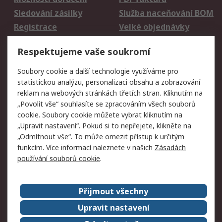
Sledování zásilky
Služba naceňování BOM
Registrace
Velké objednávky
Vrácení zboží
Respektujeme vaše soukromí
Právní
Soubory cookie a další technologie využíváme pro
statistickou analýzu, personalizaci obsahu a zobrazování
Autorská práva
Obchodní podmínky
reklam na webových stránkách třetích stran. Kliknutím na
společnosti RS
„Povolit vše“ souhlasíte se zpracováním všech souborů
Prohlášení o ochraně
Zabezpečení
cookie. Soubory cookie můžete vybrat kliknutím na
údajů
elektronické pošty
„Upravit nastavení“. Pokud si to nepřejete, klikněte na
Zásady pro soubory
Zásady ochrany
„Odmítnout vše“. To může omezit přístup k určitým
cookie
osobních údajů
funkcím. Více informací naleznete v našich
Zásadách
používání souborů cookie
.
O naší společnosti
Přijmout všechny
Celosvětově
Kontakt
O naší společnosti
RS Group
Upravit nastavení
Kariéra
Ocenění