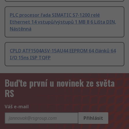
PLC procesor řada SIMATIC S7-1200 relé
Ethernet 14 vstupů/výstupů 1 MB 8 6 Lišta DIN,
Nástěnná
CPLD ATF1504ASV-15AU44 EEPROM 64 článků 64
I/O 15ns ISP TQFP
Buďte první u novinek ze světa
RS
Váš e-mail
Přihlásit