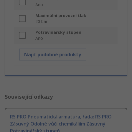
Ano
Maximální provozní tlak
20 bar
Potravinářský stupeň
Ano
Najít podobné produkty
Související odkazy
RS PRO Pneumatická armatura, řada: RS PRO
Zásuvný Odolné vůči chemikáliím Zásuvný
Potravinářský stupeň