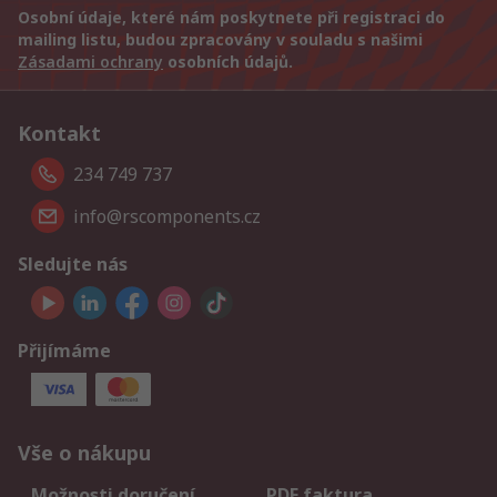
Osobní údaje, které nám poskytnete při registraci do
mailing listu, budou zpracovány v souladu s našimi
Zásadami ochrany
osobních údajů.
Kontakt
234 749 737
info@rscomponents.cz
Sledujte nás
Přijímáme
Vše o nákupu
Možnosti doručení
PDF faktura