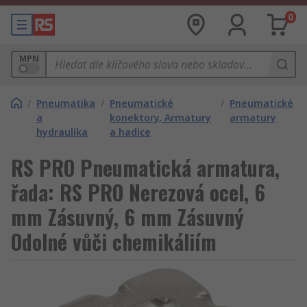
0
MPN
/
Pneumatika
/
Pneumatické
/
Pneumatické
a
konektory, Armatury
armatury
hydraulika
a hadice
RS PRO Pneumatická armatura,
řada: RS PRO Nerezová ocel, 6
mm Zásuvný, 6 mm Zásuvný
Odolné vůči chemikáliím