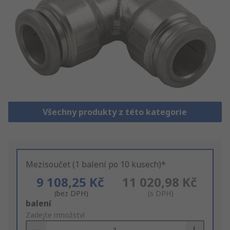
Všechny produkty z této kategorie
Mezisoučet (1 balení po 10 kusech)*
9 108,25 Kč
11 020,98 Kč
(bez DPH)
(s DPH)
Add
balení
to
Zadejte množství
Basket